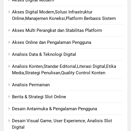
Akses Digital Modern
Akses Digital Modern,Solusi Infrastruktur
Online,Manajemen Koneksi,Platform Berbasis Sistem
Akses Multi Perangkat dan Stabilitas Platform
Akses Online dan Pengalaman Pengguna
Analisis Data & Teknologi Digital
Analisis Konten,Standar Editorial,Literasi Digital,Etika
Media,Strategi Penulisan,Quality Control Konten
Analisis Permainan
Berita & Strategi Slot Online
Desain Antarmuka & Pengalaman Pengguna
Desain Visual Game, User Experience, Analisis Slot
Digital