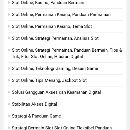
Slot Online, Kasino, Panduan Bermain
Slot Online, Permainan Kasino, Panduan Permainan
Slot Online, Permainan Kasino, Tema Slot
Slot Online, Strategi Permainan, Analisis Slot
Slot Online, Strategi Permainan, Panduan Bermain, Tips &
Trik, Fitur Slot Online, Hiburan Digital
Slot Online, Teknologi Gaming, Desain Game
Slot Online, Tips Menang, Jackpot Slot
Solusi Gangguan Akses dan Keamanan Digital
Stabilitas Akses Digital
Strategi & Panduan Game
Strategi Bermain Slot Slot Online Fleksibel Panduan