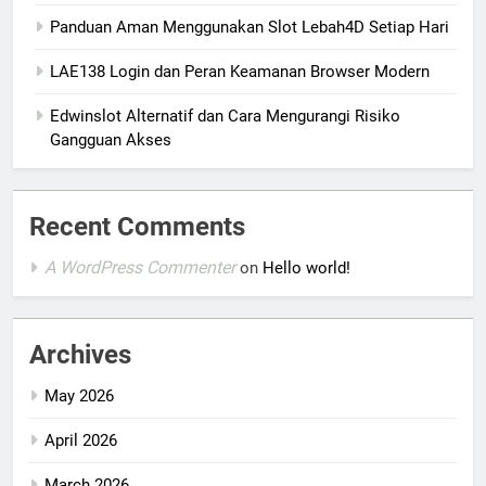
Panduan Aman Menggunakan Slot Lebah4D Setiap Hari
LAE138 Login dan Peran Keamanan Browser Modern
Edwinslot Alternatif dan Cara Mengurangi Risiko
Gangguan Akses
Recent Comments
A WordPress Commenter
on
Hello world!
Archives
May 2026
April 2026
March 2026