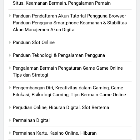
Situs, Keamanan Bermain, Pengalaman Pemain
Panduan Pendaftaran Akun Tutorial Pengguna Browser
Panduan Pengguna Smartphone Keamanan & Stabilitas
Akun Manajemen Akun Digital
Panduan Slot Online
Panduan Teknologi & Pengalaman Pengguna
Pengalaman Bermain Pengaturan Game Game Online
Tips dan Strategi
Pengembangan Diri, Kreativitas dalam Gaming, Game
Edukasi, Psikologi Gaming, Tips Bermain Game Online
Perjudian Online, Hiburan Digital, Slot Bertema
Permainan Digital
Permainan Kartu, Kasino Online, Hiburan