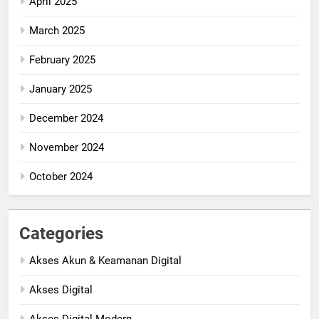
April 2025
March 2025
February 2025
January 2025
December 2024
November 2024
October 2024
Categories
Akses Akun & Keamanan Digital
Akses Digital