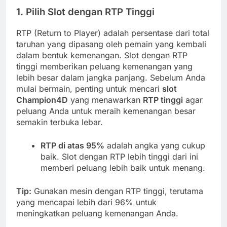
1.
Pilih Slot dengan RTP Tinggi
RTP (Return to Player) adalah persentase dari total
taruhan yang dipasang oleh pemain yang kembali
dalam bentuk kemenangan. Slot dengan RTP
tinggi memberikan peluang kemenangan yang
lebih besar dalam jangka panjang. Sebelum Anda
mulai bermain, penting untuk mencari
slot
Champion4D
yang menawarkan
RTP tinggi
agar
peluang Anda untuk meraih kemenangan besar
semakin terbuka lebar.
RTP di atas 95%
adalah angka yang cukup
baik. Slot dengan RTP lebih tinggi dari ini
memberi peluang lebih baik untuk menang.
Tip:
Gunakan mesin dengan RTP tinggi, terutama
yang mencapai lebih dari 96% untuk
meningkatkan peluang kemenangan Anda.