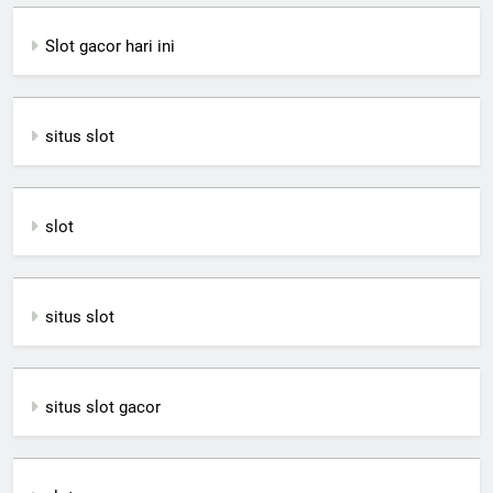
Slot gacor hari ini
situs slot
slot
situs slot
situs slot gacor