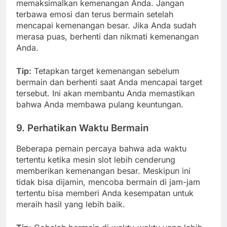
memaksimalkan kemenangan Anda. Jangan
terbawa emosi dan terus bermain setelah
mencapai kemenangan besar. Jika Anda sudah
merasa puas, berhenti dan nikmati kemenangan
Anda.
Tip:
Tetapkan target kemenangan sebelum
bermain dan berhenti saat Anda mencapai target
tersebut. Ini akan membantu Anda memastikan
bahwa Anda membawa pulang keuntungan.
9.
Perhatikan Waktu Bermain
Beberapa pemain percaya bahwa ada waktu
tertentu ketika mesin slot lebih cenderung
memberikan kemenangan besar. Meskipun ini
tidak bisa dijamin, mencoba bermain di jam-jam
tertentu bisa memberi Anda kesempatan untuk
meraih hasil yang lebih baik.