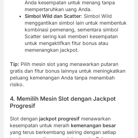
Anda kesempatan untuk menang tanpa
mempertaruhkan uang Anda.
Simbol Wild dan Scatter
: Simbol Wild
menggantikan simbol lain untuk membentuk
kombinasi pemenang, sementara simbol
Scatter sering kali memberi kesempatan
untuk mengaktifkan fitur bonus atau
memenangkan jackpot.
Tip:
Pilih mesin slot yang menawarkan putaran
gratis dan fitur bonus lainnya untuk meningkatkan
peluang kemenangan Anda tanpa menambah
risiko.
4.
Memilih Mesin Slot dengan Jackpot
Progresif
Slot dengan
jackpot progresif
menawarkan
kesempatan untuk meraih
kemenangan besar
yang terus berkembang seiring dengan setiap