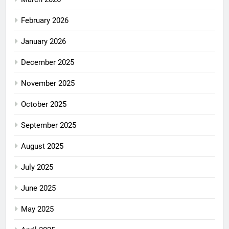
February 2026
January 2026
December 2025
November 2025
October 2025
September 2025
August 2025
July 2025
June 2025
May 2025