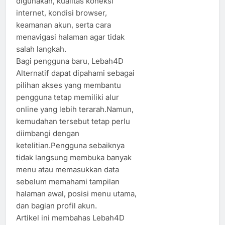
digunakan, kualitas koneksi
internet, kondisi browser,
keamanan akun, serta cara
menavigasi halaman agar tidak
salah langkah.
Bagi pengguna baru, Lebah4D
Alternatif dapat dipahami sebagai
pilihan akses yang membantu
pengguna tetap memiliki alur
online yang lebih terarah.Namun,
kemudahan tersebut tetap perlu
diimbangi dengan
ketelitian.Pengguna sebaiknya
tidak langsung membuka banyak
menu atau memasukkan data
sebelum memahami tampilan
halaman awal, posisi menu utama,
dan bagian profil akun.
Artikel ini membahas Lebah4D