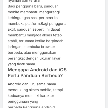
nyaman dan terarah.
Bagi pengguna baru, panduan
mobile membantu mengurangi
kebingungan saat pertama kali
membuka platform.Bagi pengguna
aktif, panduan seperti ini dapat
membantu menjaga akses tetap
stabil, terutama ketika berpindah
jaringan, membuka browser
berbeda, atau menggunakan
perangkat dengan ukuran layar
yang tidak sama.
Mengapa Android dan iOS
Perlu Panduan Berbeda?
Android dan iOS sama-sama
mendukung akses mobile, tetapi
keduanya memiliki karakter
penggunaan yang
berbeda.Pengguna Android