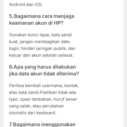
Android dan iOS.
5.Bagaimana cara menjaga
keamanan akun di HP?
Gunakan kunci layar, kata sandi
kuat, jangan membagikan data
login, hindari jaringan publik, dan
keluar dari akun setelah selesai.
6.Apa yang harus dilakukan
jika data akun tidak diterima?
Periksa kembali username, kontak,
atau kata sandi.Pastikan tidak ada
typo, spasi tambahan, huruf besar
yang salah, atau perubahan
otomatis dari keyboard.
7.Bagaimana menggunakan