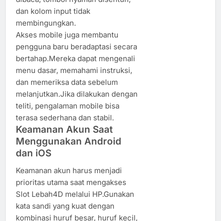
dan kolom input tidak
membingungkan.
Akses mobile juga membantu
pengguna baru beradaptasi secara
bertahap.Mereka dapat mengenali
menu dasar, memahami instruksi,
dan memeriksa data sebelum
melanjutkan.Jika dilakukan dengan
teliti, pengalaman mobile bisa
terasa sederhana dan stabil.
Keamanan Akun Saat
Menggunakan Android
dan iOS
Keamanan akun harus menjadi
prioritas utama saat mengakses
Slot Lebah4D melalui HP.Gunakan
kata sandi yang kuat dengan
kombinasi huruf besar, huruf kecil,