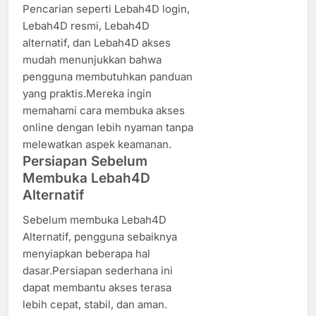
Pencarian seperti Lebah4D login,
Lebah4D resmi, Lebah4D
alternatif, dan Lebah4D akses
mudah menunjukkan bahwa
pengguna membutuhkan panduan
yang praktis.Mereka ingin
memahami cara membuka akses
online dengan lebih nyaman tanpa
melewatkan aspek keamanan.
Persiapan Sebelum
Membuka Lebah4D
Alternatif
Sebelum membuka Lebah4D
Alternatif, pengguna sebaiknya
menyiapkan beberapa hal
dasar.Persiapan sederhana ini
dapat membantu akses terasa
lebih cepat, stabil, dan aman.