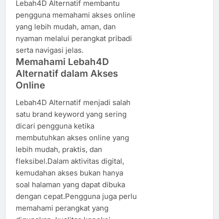
Lebah4D Alternatif membantu
pengguna memahami akses online
yang lebih mudah, aman, dan
nyaman melalui perangkat pribadi
serta navigasi jelas.
Memahami Lebah4D
Alternatif dalam Akses
Online
Lebah4D Alternatif menjadi salah
satu brand keyword yang sering
dicari pengguna ketika
membutuhkan akses online yang
lebih mudah, praktis, dan
fleksibel.Dalam aktivitas digital,
kemudahan akses bukan hanya
soal halaman yang dapat dibuka
dengan cepat.Pengguna juga perlu
memahami perangkat yang