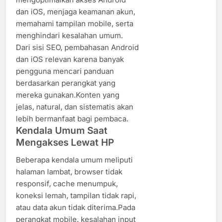
dan iOS, menjaga keamanan akun,
memahami tampilan mobile, serta
menghindari kesalahan umum.
Dari sisi SEO, pembahasan Android
dan iOS relevan karena banyak
pengguna mencari panduan
berdasarkan perangkat yang
mereka gunakan.Konten yang
jelas, natural, dan sistematis akan
lebih bermanfaat bagi pembaca.
Kendala Umum Saat
Mengakses Lewat HP
Beberapa kendala umum meliputi
halaman lambat, browser tidak
responsif, cache menumpuk,
koneksi lemah, tampilan tidak rapi,
atau data akun tidak diterima.Pada
perangkat mobile, kesalahan input