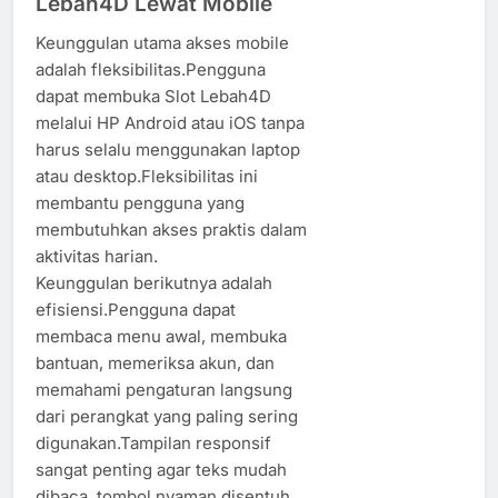
Lebah4D Lewat Mobile
Keunggulan utama akses mobile
adalah fleksibilitas.Pengguna
dapat membuka Slot Lebah4D
melalui HP Android atau iOS tanpa
harus selalu menggunakan laptop
atau desktop.Fleksibilitas ini
membantu pengguna yang
membutuhkan akses praktis dalam
aktivitas harian.
Keunggulan berikutnya adalah
efisiensi.Pengguna dapat
membaca menu awal, membuka
bantuan, memeriksa akun, dan
memahami pengaturan langsung
dari perangkat yang paling sering
digunakan.Tampilan responsif
sangat penting agar teks mudah
dibaca, tombol nyaman disentuh,