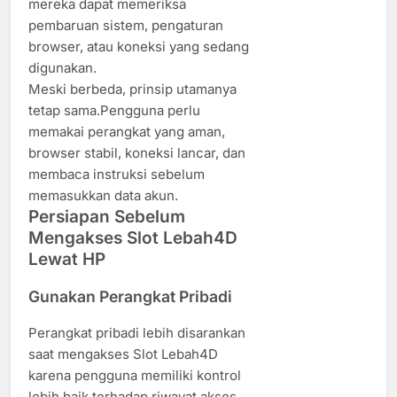
mereka dapat memeriksa
pembaruan sistem, pengaturan
browser, atau koneksi yang sedang
digunakan.
Meski berbeda, prinsip utamanya
tetap sama.Pengguna perlu
memakai perangkat yang aman,
browser stabil, koneksi lancar, dan
membaca instruksi sebelum
memasukkan data akun.
Persiapan Sebelum
Mengakses Slot Lebah4D
Lewat HP
Gunakan Perangkat Pribadi
Perangkat pribadi lebih disarankan
saat mengakses Slot Lebah4D
karena pengguna memiliki kontrol
lebih baik terhadap riwayat akses,