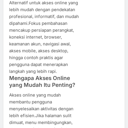
Alternatif untuk akses online yang
lebih mudah dengan pendekatan
profesional, informatif, dan mudah
dipahami.Fokus pembahasan
mencakup persiapan perangkat,
koneksi internet, browser,
keamanan akun, navigasi awal,
akses mobile, akses desktop,
hingga contoh praktis agar
pengguna dapat menerapkan
langkah yang lebih rapi.
Mengapa Akses Online
yang Mudah Itu Penting?
Akses online yang mudah
membantu pengguna
menyelesaikan aktivitas dengan
lebih efisien.Jika halaman sulit
dimuat, menu membingungkan,