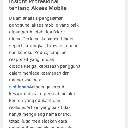
Insight Profesional
tentang Akses Mobile
Dalam analisis pengalaman
pengguna, akses mobile yang baik
dipengaruhi oleh tiga faktor
utama.Pertama, kesiapan teknis
seperti perangkat, browser, cache,
dan koneksi.Kedua, tampilan
responsif yang mudah
dibaca.Ketiga, kebiasaan pengguna
dalam menjaga keamanan dan
memeriksa data.
slot lebah4d
sebagai brand
keyword dapat diperkuat melalui
konten yang edukatif dan
realistis.Artikel yang baik tidak
hanya mengulang nama brand,
tetapi juga menjelaskan cara
mengoptimalkan akses Android