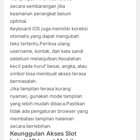
secara sembarangan jika
keamanan perangkat belum
optimal.
Keyboard iOS juga memiliki koreksi
otomatis yang dapat mengubah
teks tertentu.Periksa ulang
username, kontak, dan kata sandi
sebelum melanjutkan.Kesalahan
kecil pada huruf besar, angka, atau
simbol bisa membuat akses terasa
bermasalah.
Jika tampilan terasa kurang
nyaman, gunakan mode tampilan
yang lebih mudah dibaca.Pastikan
tidak ada pengaturan browser yang
membatasi tampilan halaman
secara berlebihan.
Keunggulan Akses Slot