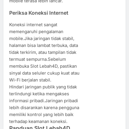
mobile terasa lebih lancar.
Periksa Koneksi Internet
Koneksi internet sangat
memengaruhi pengalaman
mobile.Jika jaringan tidak stabil,
halaman bisa lambat terbuka, data
tidak terkirim, atau tampilan tidak
termuat sempurna.Sebelum
membuka Slot Lebah4D, pastikan
sinyal data seluler cukup kuat atau
Wi-Fi berjalan stabil.
Hindari jaringan publik yang tidak
terlindungi ketika mengakses
informasi pribadi.Jaringan pribadi
lebih disarankan karena pengguna
memiliki kontrol yang lebih baik
terhadap keamanan koneksi.
Panduan Slot Lebah4D