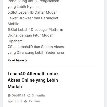
Pendukung untuk Pengalaman
yang Lebih Nyaman
5.Slot Lebah4D Daftar Mudah
Lewat Browser dan Perangkat
Mobile
6.Slot Lebah4D sebagai Platform
Digital dengan Fitur Mudah
Dipahami
7.Slot Lebah4D dan Sistem Akses
yang Dirancang Lebih Sederhana
Read More
Lebah4D Alternatif untuk
Akses Online yang Lebih
Mudah
0b68191
3 months
ago
0
19 mins