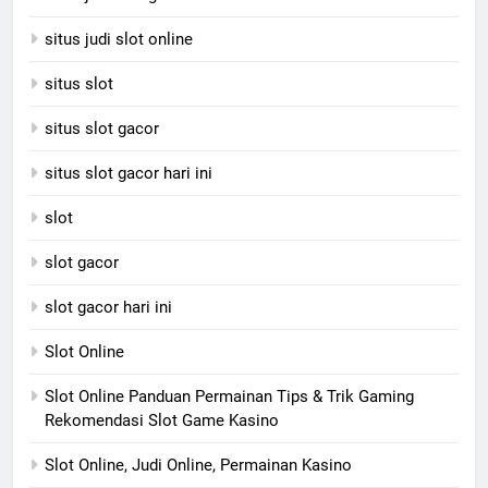
situs judi slot online
situs slot
situs slot gacor
situs slot gacor hari ini
slot
slot gacor
slot gacor hari ini
Slot Online
Slot Online Panduan Permainan Tips & Trik Gaming
Rekomendasi Slot Game Kasino
Slot Online, Judi Online, Permainan Kasino