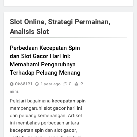
Slot Online, Strategi Permainan,
Analisis Slot
Perbedaan Kecepatan Spin
dan Slot Gacor Hari Ini:
Memahami Pengaruhnya
Terhadap Peluang Menang
0b68191
1 year ago
0
9
mins
Pelajari bagaimana
kecepatan spin
mempengaruhi
slot gacor hari ini
dan peluang kemenangan. Artikel
ini membahas perbedaan antara
kecepatan spin
dan
slot gacor
,