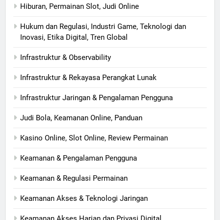
Hiburan, Permainan Slot, Judi Online
Hukum dan Regulasi, Industri Game, Teknologi dan
Inovasi, Etika Digital, Tren Global
Infrastruktur & Observability
Infrastruktur & Rekayasa Perangkat Lunak
Infrastruktur Jaringan & Pengalaman Pengguna
Judi Bola, Keamanan Online, Panduan
Kasino Online, Slot Online, Review Permainan
Keamanan & Pengalaman Pengguna
Keamanan & Regulasi Permainan
Keamanan Akses & Teknologi Jaringan
Keamanan Akses Harian dan Privasi Digital