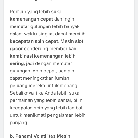
Pemain yang lebih suka
kemenangan cepat
dan ingin
memutar gulungan lebih banyak
dalam waktu singkat dapat memilih
kecepatan spin cepat
. Mesin
slot
gacor
cenderung memberikan
kombinasi kemenangan lebih
sering
, jadi dengan memutar
gulungan lebih cepat, pemain
dapat meningkatkan jumlah
peluang mereka untuk menang.
Sebaliknya, jika Anda lebih suka
permainan yang lebih santai, pilih
kecepatan spin yang lebih lambat
untuk menikmati pengalaman lebih
panjang.
b.
Pahami Volatilitas Mesin