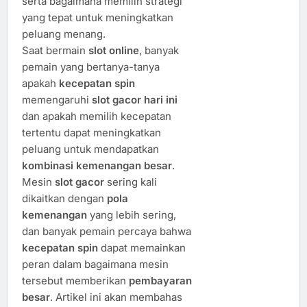
serta bagaimana memilih strategi
yang tepat untuk meningkatkan
peluang menang.
Saat bermain
slot online
, banyak
pemain yang bertanya-tanya
apakah
kecepatan spin
memengaruhi
slot gacor hari ini
dan apakah memilih kecepatan
tertentu dapat meningkatkan
peluang untuk mendapatkan
kombinasi kemenangan besar
.
Mesin
slot gacor
sering kali
dikaitkan dengan
pola
kemenangan
yang lebih sering,
dan banyak pemain percaya bahwa
kecepatan spin
dapat memainkan
peran dalam bagaimana mesin
tersebut memberikan
pembayaran
besar
. Artikel ini akan membahas