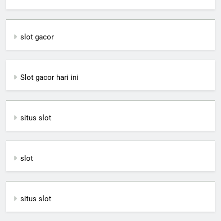
slot gacor
Slot gacor hari ini
situs slot
slot
situs slot