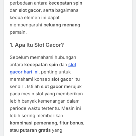
perbedaan antara
kecepatan spin
dan
slot gacor
, serta bagaimana
kedua elemen ini dapat
mempengaruhi
peluang menang
pemain.
1. Apa Itu Slot Gacor?
Sebelum memahami hubungan
antara
kecepatan spin
dan
slot
gacor hari ini
, penting untuk
memahami konsep
slot gacor
itu
sendiri. Istilah
slot gacor
merujuk
pada mesin slot yang memberikan
lebih banyak kemenangan dalam
periode waktu tertentu. Mesin ini
lebih sering memberikan
kombinasi pemenang
,
fitur bonus
,
atau
putaran gratis
yang