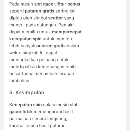
Pada mesin
slot gacor
,
fitur bonus
seperti
putaran gratis
sering kali
dipicu oleh simbol
scatter
yang
muncul pada gulungan. Pemain
dapat memilih untuk
mempercepat
kecepatan spin
untuk memicu
lebih banyak
putaran gratis
dalam
waktu singkat. Ini dapat
meningkatkan peluang untuk
mendapatkan kemenangan lebih
besar tanpa menambah taruhan
tambahan.
5. Kesimpulan
Kecepatan spin
dalam mesin
slot
gacor
tidak memengaruhi hasil
permainan secara langsung,
karena semua hasil putaran