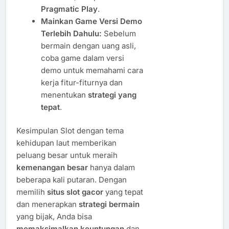
Pragmatic Play
.
Mainkan Game Versi Demo
Terlebih Dahulu:
Sebelum
bermain dengan uang asli,
coba game dalam versi
demo untuk memahami cara
kerja fitur-fiturnya dan
menentukan
strategi yang
tepat
.
Kesimpulan Slot dengan tema
kehidupan laut memberikan
peluang besar untuk meraih
kemenangan besar
hanya dalam
beberapa kali putaran. Dengan
memilih
situs slot gacor
yang tepat
dan menerapkan
strategi bermain
yang bijak, Anda bisa
memaksimalkan keuntungan
dan