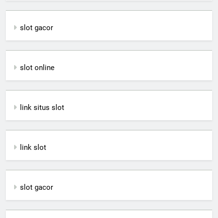
slot gacor
slot online
link situs slot
link slot
slot gacor