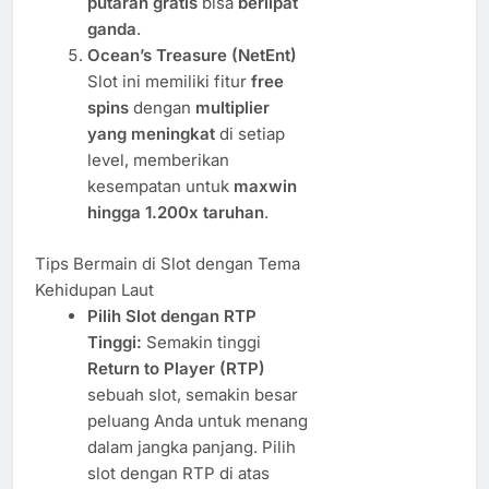
putaran gratis
bisa
berlipat
ganda
.
Ocean’s Treasure (NetEnt)
Slot ini memiliki fitur
free
spins
dengan
multiplier
yang meningkat
di setiap
level, memberikan
kesempatan untuk
maxwin
hingga 1.200x taruhan
.
Tips Bermain di Slot dengan Tema
Kehidupan Laut
Pilih Slot dengan RTP
Tinggi:
Semakin tinggi
Return to Player (RTP)
sebuah slot, semakin besar
peluang Anda untuk menang
dalam jangka panjang. Pilih
slot dengan RTP di atas