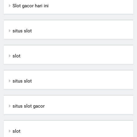
Slot gacor hari ini
situs slot
slot
situs slot
situs slot gacor
slot