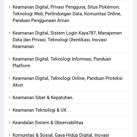
Keamanan Digital, Privasi Pengguna, Situs Pokémon,
Teknologi Web, Perlindungan Data, Komunitas Online,
Panduan Penggunaan Aman
Keamanan Digital, Sistem Login Kaya787, Manajemen
Data dan Privasi, Teknologi Otentikasi, Inovasi
Keamanan
Keamanan Digital, Teknologi Informasi, Panduan
Platform
Keamanan Digital, Teknologi Online, Panduan Proteksi
Akun
Keamanan Siber & Kepatuhan.
Keamanan Teknologi & UX
Keandalan Sistem & Observabilitas
Komunitas & Sosial, Gaya Hidup Digital, Inovasi