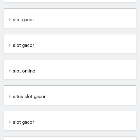
slot gacor
slot gacor
slot online
situs slot gacor
slot gacor