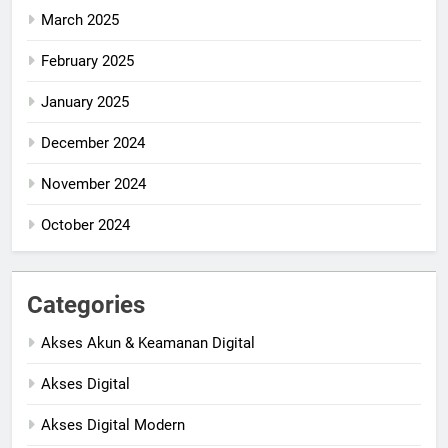
March 2025
February 2025
January 2025
December 2024
November 2024
October 2024
Categories
Akses Akun & Keamanan Digital
Akses Digital
Akses Digital Modern