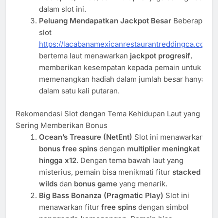
dalam slot ini.
Peluang Mendapatkan Jackpot Besar
Beberapa
slot
https://lacabanamexicanrestaurantreddingca.com/
bertema laut menawarkan
jackpot progresif
,
memberikan kesempatan kepada pemain untuk
memenangkan hadiah dalam jumlah besar hanya
dalam satu kali putaran.
Rekomendasi Slot dengan Tema Kehidupan Laut yang
Sering Memberikan Bonus
Ocean’s Treasure (NetEnt)
Slot ini menawarkan
bonus free spins
dengan
multiplier meningkat
hingga x12
. Dengan tema bawah laut yang
misterius, pemain bisa menikmati fitur
stacked
wilds
dan
bonus game
yang menarik.
Big Bass Bonanza (Pragmatic Play)
Slot ini
menawarkan fitur
free spins
dengan simbol