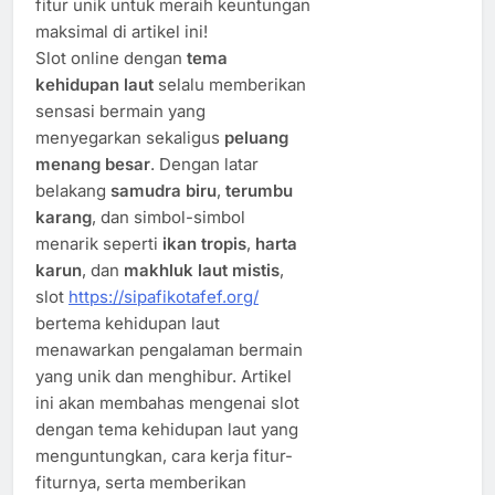
fitur unik untuk meraih keuntungan
maksimal di artikel ini!
Slot online dengan
tema
kehidupan laut
selalu memberikan
sensasi bermain yang
menyegarkan sekaligus
peluang
menang besar
. Dengan latar
belakang
samudra biru
,
terumbu
karang
, dan simbol-simbol
menarik seperti
ikan tropis
,
harta
karun
, dan
makhluk laut mistis
,
slot
https://sipafikotafef.org/
bertema kehidupan laut
menawarkan pengalaman bermain
yang unik dan menghibur. Artikel
ini akan membahas mengenai slot
dengan tema kehidupan laut yang
menguntungkan, cara kerja fitur-
fiturnya, serta memberikan