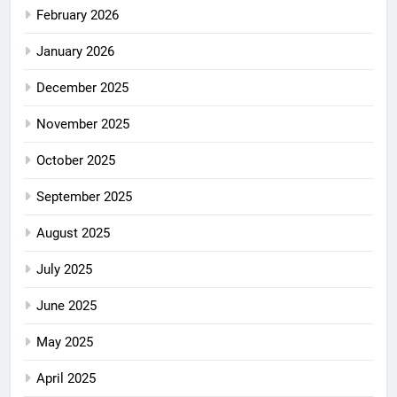
February 2026
January 2026
December 2025
November 2025
October 2025
September 2025
August 2025
July 2025
June 2025
May 2025
April 2025