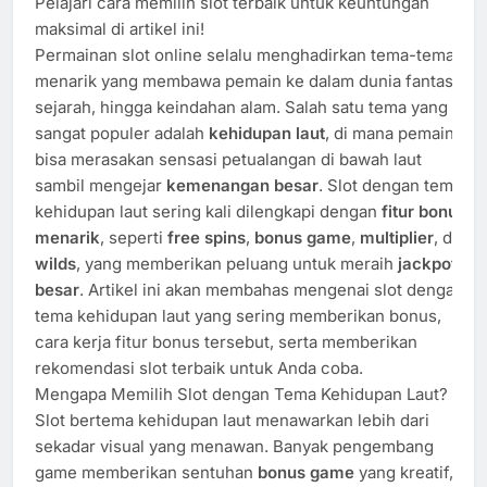
Pelajari cara memilih slot terbaik untuk keuntungan
maksimal di artikel ini!
Permainan slot online selalu menghadirkan tema-tema
menarik yang membawa pemain ke dalam dunia fantasi,
sejarah, hingga keindahan alam. Salah satu tema yang
sangat populer adalah
kehidupan laut
, di mana pemain
bisa merasakan sensasi petualangan di bawah laut
sambil mengejar
kemenangan besar
. Slot dengan tema
kehidupan laut sering kali dilengkapi dengan
fitur bonus
menarik
, seperti
free spins
,
bonus game
,
multiplier
, dan
wilds
, yang memberikan peluang untuk meraih
jackpot
besar
. Artikel ini akan membahas mengenai slot dengan
tema kehidupan laut yang sering memberikan bonus,
cara kerja fitur bonus tersebut, serta memberikan
rekomendasi slot terbaik untuk Anda coba.
Mengapa Memilih Slot dengan Tema Kehidupan Laut?
Slot bertema kehidupan laut menawarkan lebih dari
sekadar visual yang menawan. Banyak pengembang
game memberikan sentuhan
bonus game
yang kreatif,