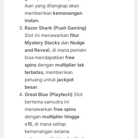
ikan yang ditangkap akan
memberikan
kemenangan
instan
.
Razor Shark (Push Gaming)
Slot ini menawarkan
fitur
Mystery Stacks
dan
Nudge
and Reveal
, di mana pemain
bisa mendapatkan
free
spins
dengan
multiplier tak
terbatas
, memberikan
peluang untuk
jackpot
besar
.
Great Blue (Playtech)
Slot
bertema samudra ini
menawarkan
free spins
dengan
multiplier hingga
x15
, di mana setiap
kemenangan selama