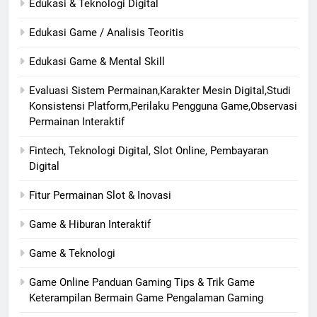
Edukasi & Teknologi Digital
Edukasi Game / Analisis Teoritis
Edukasi Game & Mental Skill
Evaluasi Sistem Permainan,Karakter Mesin Digital,Studi
Konsistensi Platform,Perilaku Pengguna Game,Observasi
Permainan Interaktif
Fintech, Teknologi Digital, Slot Online, Pembayaran
Digital
Fitur Permainan Slot & Inovasi
Game & Hiburan Interaktif
Game & Teknologi
Game Online Panduan Gaming Tips & Trik Game
Keterampilan Bermain Game Pengalaman Gaming