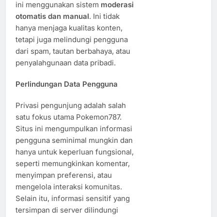
ini menggunakan sistem
moderasi
otomatis dan manual
. Ini tidak
hanya menjaga kualitas konten,
tetapi juga melindungi pengguna
dari spam, tautan berbahaya, atau
penyalahgunaan data pribadi.
Perlindungan Data Pengguna
Privasi pengunjung adalah salah
satu fokus utama Pokemon787.
Situs ini mengumpulkan informasi
pengguna seminimal mungkin dan
hanya untuk keperluan fungsional,
seperti memungkinkan komentar,
menyimpan preferensi, atau
mengelola interaksi komunitas.
Selain itu, informasi sensitif yang
tersimpan di server dilindungi