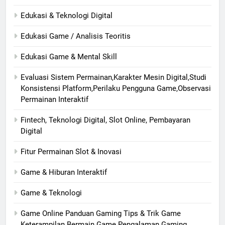
Edukasi & Teknologi Digital
Edukasi Game / Analisis Teoritis
Edukasi Game & Mental Skill
Evaluasi Sistem Permainan,Karakter Mesin Digital,Studi
Konsistensi Platform,Perilaku Pengguna Game,Observasi
Permainan Interaktif
Fintech, Teknologi Digital, Slot Online, Pembayaran
Digital
Fitur Permainan Slot & Inovasi
Game & Hiburan Interaktif
Game & Teknologi
Game Online Panduan Gaming Tips & Trik Game
Keterampilan Bermain Game Pengalaman Gaming