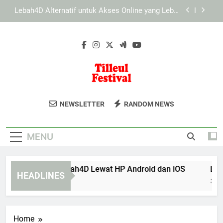
Skip
Panduan Aman Menggunakan Slot Lebah4D
to
Setiap Hari
content
LAE138 Login dan Peran Keamanan Browser
Modern
Panduan Slot Lebah4D Lewat HP Android dan iOS
Lebah4D Alternatif untuk Akses Online yang Lebih
Mudah
Tilleul Festival
Nikmati Festival Seni Dan Musik
Panduan Aman Menggunakan Slot Lebah4D
NEWSLETTER
RANDOM NEWS
Setiap Hari
Tahunan Di Tilleul Festival. Acara
LAE138 Login dan Peran Keamanan Browser
Budaya Yang Penuh Dengan Hiburan
Modern
MENU
Dan Kreativitas.
anduan Slot Lebah4D Lewat HP Android dan iOS
Lebah4D
HEADLINES
Months Ago
3 Months
Home