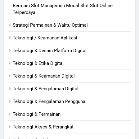
Bermain Slot Manajemen Modal Slot Slot Online
Terpercaya
Strategi Permainan & Waktu Optimal
Teknologi / Keamanan Aplikasi
Teknologi & Desain Platform Digital
Teknologi & Etika Digital
Teknologi & Keamanan Digital
Teknologi & Pengalaman Digital
Teknologi & Pengalaman Pengguna
Teknologi & Permainan
Teknologi Akses & Perangkat