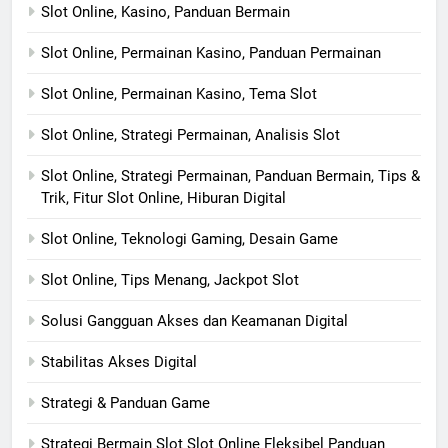
Slot Online, Kasino, Panduan Bermain
Slot Online, Permainan Kasino, Panduan Permainan
Slot Online, Permainan Kasino, Tema Slot
Slot Online, Strategi Permainan, Analisis Slot
Slot Online, Strategi Permainan, Panduan Bermain, Tips &
Trik, Fitur Slot Online, Hiburan Digital
Slot Online, Teknologi Gaming, Desain Game
Slot Online, Tips Menang, Jackpot Slot
Solusi Gangguan Akses dan Keamanan Digital
Stabilitas Akses Digital
Strategi & Panduan Game
Strategi Bermain Slot Slot Online Fleksibel Panduan