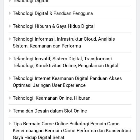
Teknologi Digital
Teknologi Digital & Panduan Pengguna
Teknologi Hiburan & Gaya Hidup Digital
Teknologi Informasi, Infrastruktur Cloud, Analisis
Sistem, Keamanan dan Performa
Teknologi Inovatif, Sistem Digital, Transformasi
Teknologi, Konektivitas Online, Pengalaman Digital
Teknologi Internet Keamanan Digital Panduan Akses
Optimasi Jaringan User Experience
Teknologi, Keamanan Online, Hiburan
Tema dan Desain dalam Slot Online
Tips Bermain Game Online Psikologi Pemain Game
Keseimbangan Bermain Game Performa dan Konsentrasi
Gaya Hidup Digital Sehat