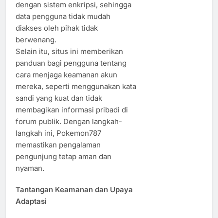
dengan sistem enkripsi, sehingga
data pengguna tidak mudah
diakses oleh pihak tidak
berwenang.
Selain itu, situs ini memberikan
panduan bagi pengguna tentang
cara menjaga keamanan akun
mereka, seperti menggunakan kata
sandi yang kuat dan tidak
membagikan informasi pribadi di
forum publik. Dengan langkah-
langkah ini, Pokemon787
memastikan pengalaman
pengunjung tetap aman dan
nyaman.
Tantangan Keamanan dan Upaya
Adaptasi