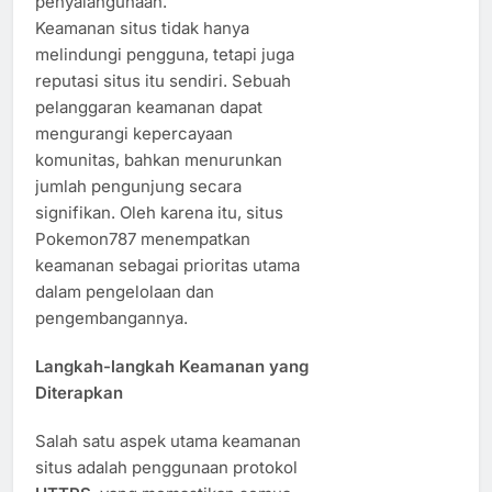
penyalahgunaan.
Keamanan situs tidak hanya
melindungi pengguna, tetapi juga
reputasi situs itu sendiri. Sebuah
pelanggaran keamanan dapat
mengurangi kepercayaan
komunitas, bahkan menurunkan
jumlah pengunjung secara
signifikan. Oleh karena itu, situs
Pokemon787 menempatkan
keamanan sebagai prioritas utama
dalam pengelolaan dan
pengembangannya.
Langkah-langkah Keamanan yang
Diterapkan
Salah satu aspek utama keamanan
situs adalah penggunaan protokol