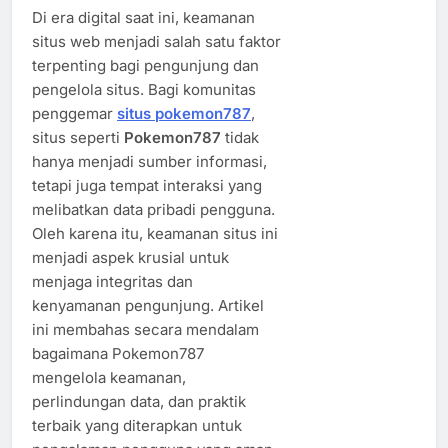
Di era digital saat ini, keamanan
situs web menjadi salah satu faktor
terpenting bagi pengunjung dan
pengelola situs. Bagi komunitas
penggemar
situs pokemon787
,
situs seperti
Pokemon787
tidak
hanya menjadi sumber informasi,
tetapi juga tempat interaksi yang
melibatkan data pribadi pengguna.
Oleh karena itu, keamanan situs ini
menjadi aspek krusial untuk
menjaga integritas dan
kenyamanan pengunjung. Artikel
ini membahas secara mendalam
bagaimana Pokemon787
mengelola keamanan,
perlindungan data, dan praktik
terbaik yang diterapkan untuk