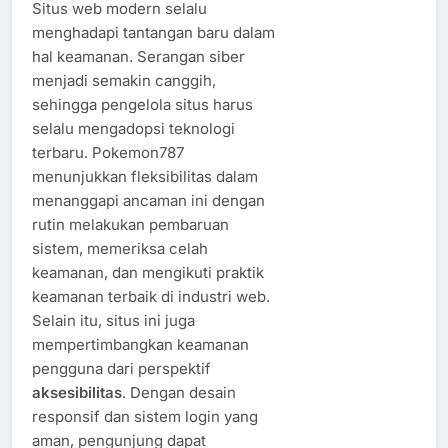
Situs web modern selalu
menghadapi tantangan baru dalam
hal keamanan. Serangan siber
menjadi semakin canggih,
sehingga pengelola situs harus
selalu mengadopsi teknologi
terbaru. Pokemon787
menunjukkan fleksibilitas dalam
menanggapi ancaman ini dengan
rutin melakukan pembaruan
sistem, memeriksa celah
keamanan, dan mengikuti praktik
keamanan terbaik di industri web.
Selain itu, situs ini juga
mempertimbangkan keamanan
pengguna dari perspektif
aksesibilitas
. Dengan desain
responsif dan sistem login yang
aman, pengunjung dapat