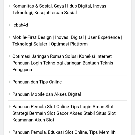
Komunitas & Sosial, Gaya Hidup Digital, Inovasi
Teknologi, Kesejahteraan Sosial
lebah4d
Mobile-First Design | Inovasi Digital | User Experience |
Teknologi Seluler | Optimasi Platform
Optimasi Jaringan Rumah Solusi Koneksi Internet
Panduan Login Teknologi Jaringan Bantuan Teknis
Pengguna
Panduan dan Tips Online
Panduan Mobile dan Akses Digital
Panduan Pemula Slot Online Tips Login Aman Slot
Strategi Bermain Slot Gacor Akses Stabil Situs Slot
Keamanan Akun Slot
Panduan Pemula, Edukasi Slot Online, Tips Memilih