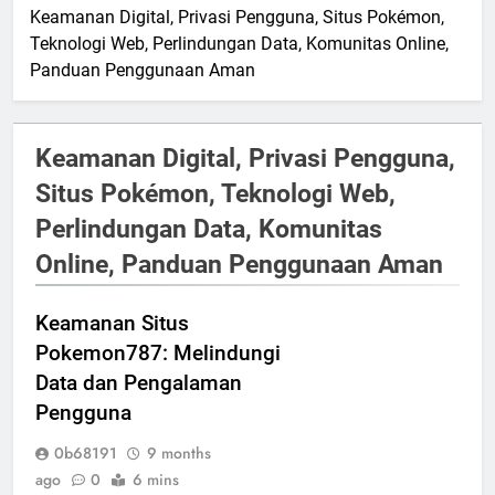
Keamanan Digital, Privasi Pengguna, Situs Pokémon,
Teknologi Web, Perlindungan Data, Komunitas Online,
Panduan Penggunaan Aman
Keamanan Digital, Privasi Pengguna,
Situs Pokémon, Teknologi Web,
Perlindungan Data, Komunitas
Online, Panduan Penggunaan Aman
Keamanan Situs
Pokemon787: Melindungi
Data dan Pengalaman
Pengguna
0b68191
9 months
ago
0
6 mins