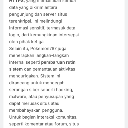
HTTPS
, yang memastikan semua
data yang dikirim antara
pengunjung dan server situs
terenkripsi. Ini melindungi
informasi sensitif, termasuk data
login, dari kemungkinan intersepsi
oleh pihak ketiga.
Selain itu, Pokemon787 juga
menerapkan langkah-langkah
internal seperti
pembaruan rutin
sistem
dan pemantauan aktivitas
mencurigakan. Sistem ini
dirancang untuk mencegah
serangan siber seperti hacking,
malware, atau penyusupan yang
dapat merusak situs atau
membahayakan pengguna.
Untuk bagian interaksi komunitas,
seperti komentar atau forum, situs