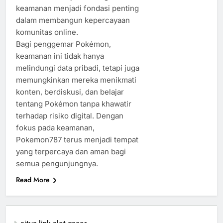
keamanan menjadi fondasi penting
dalam membangun kepercayaan
komunitas online.
Bagi penggemar Pokémon,
keamanan ini tidak hanya
melindungi data pribadi, tetapi juga
memungkinkan mereka menikmati
konten, berdiskusi, dan belajar
tentang Pokémon tanpa khawatir
terhadap risiko digital. Dengan
fokus pada keamanan,
Pokemon787 terus menjadi tempat
yang terpercaya dan aman bagi
semua pengunjungnya.
Read More