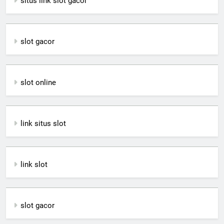
situs link slot gacor
slot gacor
slot online
link situs slot
link slot
slot gacor