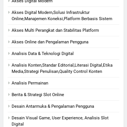
Akses Digital Modern
Akses Digital Modern,Solusi Infrastruktur
Online,Manajemen Koneksi,Platform Berbasis Sistem
Akses Multi Perangkat dan Stabilitas Platform
Akses Online dan Pengalaman Pengguna
Analisis Data & Teknologi Digital
Analisis Konten,Standar Editorial,Literasi Digital,Etika
Media,Strategi Penulisan,Quality Control Konten
Analisis Permainan
Berita & Strategi Slot Online
Desain Antarmuka & Pengalaman Pengguna
Desain Visual Game, User Experience, Analisis Slot
Digital