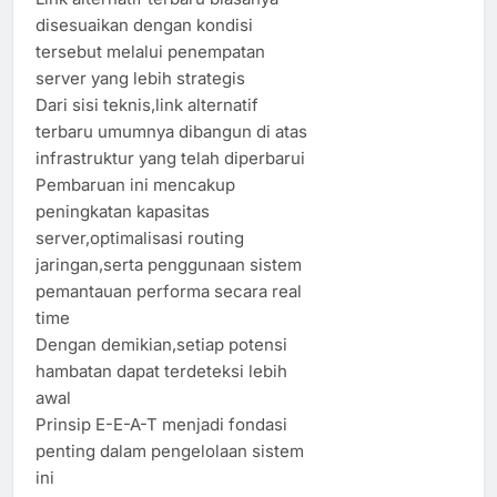
disesuaikan dengan kondisi
tersebut melalui penempatan
server yang lebih strategis
Dari sisi teknis,link alternatif
terbaru umumnya dibangun di atas
infrastruktur yang telah diperbarui
Pembaruan ini mencakup
peningkatan kapasitas
server,optimalisasi routing
jaringan,serta penggunaan sistem
pemantauan performa secara real
time
Dengan demikian,setiap potensi
hambatan dapat terdeteksi lebih
awal
Prinsip E-E-A-T menjadi fondasi
penting dalam pengelolaan sistem
ini