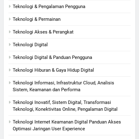
Teknologi & Pengalaman Pengguna
Teknologi & Permainan
Teknologi Akses & Perangkat
Teknologi Digital
Teknologi Digital & Panduan Pengguna
Teknologi Hiburan & Gaya Hidup Digital
Teknologi Informasi, Infrastruktur Cloud, Analisis
Sistem, Keamanan dan Performa
Teknologi Inovatif, Sistem Digital, Transformasi
Teknologi, Konektivitas Online, Pengalaman Digital
Teknologi Internet Keamanan Digital Panduan Akses
Optimasi Jaringan User Experience