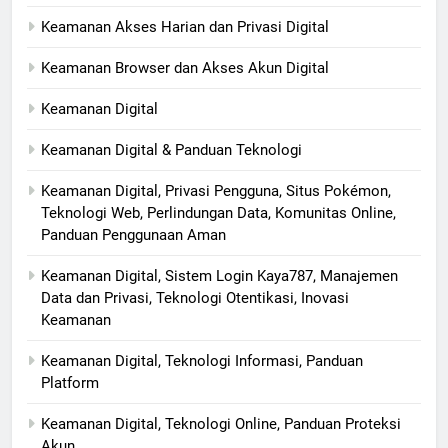
Keamanan Akses Harian dan Privasi Digital
Keamanan Browser dan Akses Akun Digital
Keamanan Digital
Keamanan Digital & Panduan Teknologi
Keamanan Digital, Privasi Pengguna, Situs Pokémon,
Teknologi Web, Perlindungan Data, Komunitas Online,
Panduan Penggunaan Aman
Keamanan Digital, Sistem Login Kaya787, Manajemen
Data dan Privasi, Teknologi Otentikasi, Inovasi
Keamanan
Keamanan Digital, Teknologi Informasi, Panduan
Platform
Keamanan Digital, Teknologi Online, Panduan Proteksi
Akun