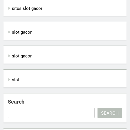
situs slot gacor
slot gacor
slot gacor
slot
Search
SEARCH