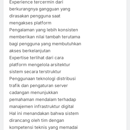
Experience tercermin dari
berkurangnya gangguan yang
dirasakan pengguna saat
mengakses platform
Pengalaman yang lebih konsisten
memberikan nilai tambah terutama
bagi pengguna yang membutuhkan
akses berkelanjutan
Expertise terlihat dari cara
platform mengelola arsitektur
sistem secara terstruktur
Penggunaan teknologi distribusi
trafik dan pengaturan server
cadangan menunjukkan
pemahaman mendalam terhadap
manajemen infrastruktur digital
Hal ini menandakan bahwa sistem
dirancang oleh tim dengan
kompetensi teknis yang memadai