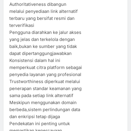
Authoritativeness dibangun
melalui penyediaan link alternatif
terbaru yang bersifat resmi dan
terverifikasi
Pengguna diarahkan ke jalur akses
yang jelas dan terkelola dengan
baik,bukan ke sumber yang tidak
dapat dipertanggungjawabkan
Konsistensi dalam hal ini
memperkuat citra platform sebagai
penyedia layanan yang profesional
Trustworthiness diperkuat melalui
penerapan standar keamanan yang
sama pada setiap link alternatif
Meskipun menggunakan domain
berbeda,sistem perlindungan data
dan enkripsi tetap dijaga
Pendekatan ini penting untuk
memastikan kepercayaan