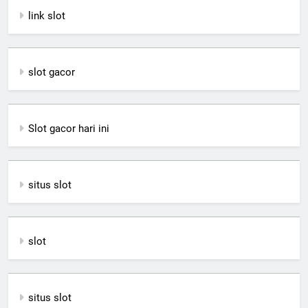
link slot
slot gacor
Slot gacor hari ini
situs slot
slot
situs slot