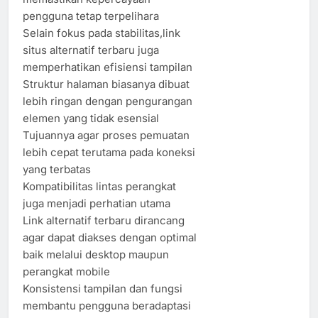
pengguna tetap terpelihara
Selain fokus pada stabilitas,link
situs alternatif terbaru juga
memperhatikan efisiensi tampilan
Struktur halaman biasanya dibuat
lebih ringan dengan pengurangan
elemen yang tidak esensial
Tujuannya agar proses pemuatan
lebih cepat terutama pada koneksi
yang terbatas
Kompatibilitas lintas perangkat
juga menjadi perhatian utama
Link alternatif terbaru dirancang
agar dapat diakses dengan optimal
baik melalui desktop maupun
perangkat mobile
Konsistensi tampilan dan fungsi
membantu pengguna beradaptasi