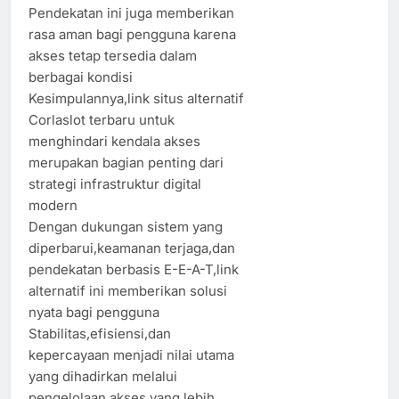
Pendekatan ini juga memberikan
rasa aman bagi pengguna karena
akses tetap tersedia dalam
berbagai kondisi
Kesimpulannya,link situs alternatif
Corlaslot terbaru untuk
menghindari kendala akses
merupakan bagian penting dari
strategi infrastruktur digital
modern
Dengan dukungan sistem yang
diperbarui,keamanan terjaga,dan
pendekatan berbasis E-E-A-T,link
alternatif ini memberikan solusi
nyata bagi pengguna
Stabilitas,efisiensi,dan
kepercayaan menjadi nilai utama
yang dihadirkan melalui
pengelolaan akses yang lebih