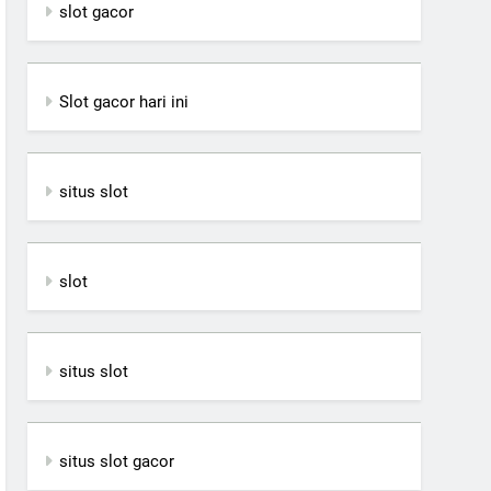
slot gacor
Slot gacor hari ini
situs slot
slot
situs slot
situs slot gacor