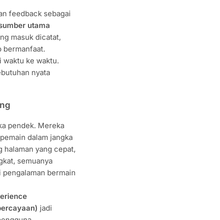
an feedback sebagai
sumber utama
yang masuk dicatat,
p bermanfaat.
i waktu ke waktu.
kebutuhan nyata
ang
gka pendek. Mereka
pemain dalam jangka
ng halaman yang cepat,
gkat, semuanya
i pengalaman bermain
erience
percayaan)
jadi
pengguna.