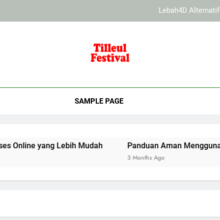
Lebah4D Alternati
Panduan Aman M
LAE138 Login
eul Festival
Panduan Sl
stival Seni Dan Musik Tahunan Di Tilleul Festival. Acara Buda
Lebah4D Alternati
SAMPLE PAGE
Panduan Aman M
LAE138 Login
ne yang Lebih Mudah
Panduan Aman Menggunakan Slot 
3 Months Ago