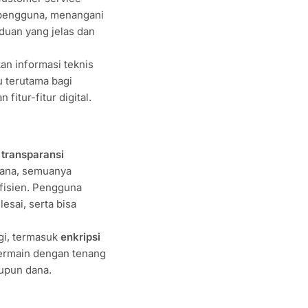
 pengguna, menangani
duan yang jelas dan
an informasi teknis
 terutama bagi
itur-fitur digital.
transparansi
dana, semuanya
fisien. Pengguna
lesai, serta bisa
gi, termasuk
enkripsi
bermain dengan tenang
aupun dana.