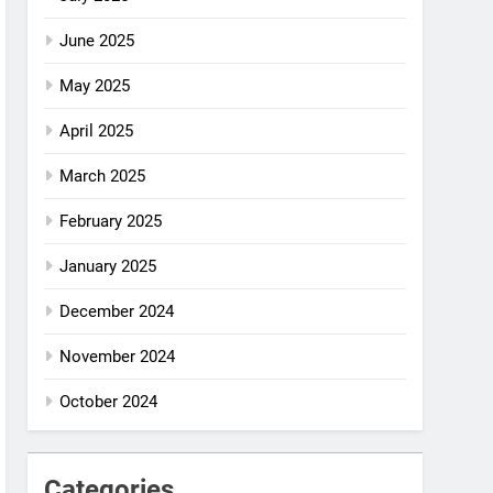
June 2025
May 2025
April 2025
March 2025
February 2025
January 2025
December 2024
November 2024
October 2024
Categories