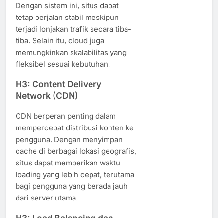
Dengan sistem ini, situs dapat
tetap berjalan stabil meskipun
terjadi lonjakan trafik secara tiba-
tiba. Selain itu, cloud juga
memungkinkan skalabilitas yang
fleksibel sesuai kebutuhan.
H3: Content Delivery
Network (CDN)
CDN berperan penting dalam
mempercepat distribusi konten ke
pengguna. Dengan menyimpan
cache di berbagai lokasi geografis,
situs dapat memberikan waktu
loading yang lebih cepat, terutama
bagi pengguna yang berada jauh
dari server utama.
H3: Load Balancing dan