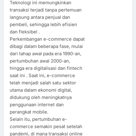
Teknologi ini memungkinkan
transaksi terjadi tanpa pertemuan
langsung antara penjual dan
pembeli, sehingga lebih efisien
dan fleksibel .
Perkembangan e-commerce dapat
dibagi dalam beberapa fase, mulai
dari tahap awal pada era 1990-an,
pertumbuhan awal 2000-an,
hingga era digitalisasi dan fintech
saat ini . Saat ini, e-commerce
telah menjadi salah satu sektor
utama dalam ekonomi digital,
didukung oleh meningkatnya
penggunaan internet dan
perangkat mobile.
Selain itu, pertumbuhan e-
commerce semakin pesat setelah
pandemi, di mana transaksi online