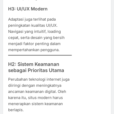
H3: UI/UX Modern
Adaptasi juga terlihat pada
peningkatan kualitas UI/UX.
Navigasi yang intuitif, loading
cepat, serta desain yang bersih
menjadi faktor penting dalam
mempertahankan pengguna.
H2: Sistem Keamanan
sebagai Prioritas Utama
Perubahan teknologi internet juga
diiringi dengan meningkatnya
ancaman keamanan digital. Oleh
karena itu, situs modern harus
menerapkan sistem keamanan
berlapis.