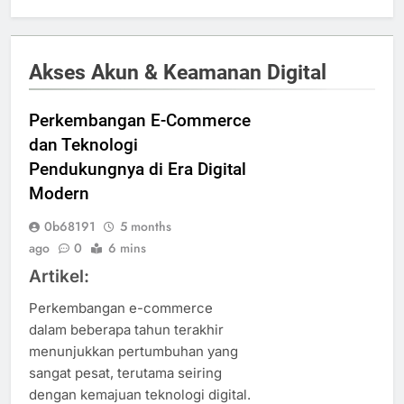
Akses Akun & Keamanan Digital
Perkembangan E-Commerce
dan Teknologi
Pendukungnya di Era Digital
Modern
0b68191
5 months
ago
0
6 mins
Artikel:
Perkembangan e-commerce
dalam beberapa tahun terakhir
menunjukkan pertumbuhan yang
sangat pesat, terutama seiring
dengan kemajuan teknologi digital.