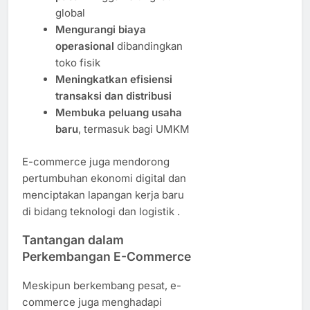
global
Mengurangi biaya
operasional
dibandingkan
toko fisik
Meningkatkan efisiensi
transaksi dan distribusi
Membuka peluang usaha
baru
, termasuk bagi UMKM
E-commerce juga mendorong
pertumbuhan ekonomi digital dan
menciptakan lapangan kerja baru
di bidang teknologi dan logistik .
Tantangan dalam
Perkembangan E-Commerce
Meskipun berkembang pesat, e-
commerce juga menghadapi