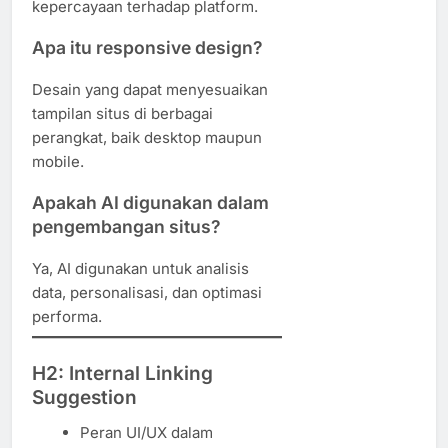
kepercayaan terhadap platform.
Apa itu responsive design?
Desain yang dapat menyesuaikan
tampilan situs di berbagai
perangkat, baik desktop maupun
mobile.
Apakah AI digunakan dalam
pengembangan situs?
Ya, AI digunakan untuk analisis
data, personalisasi, dan optimasi
performa.
H2: Internal Linking
Suggestion
Peran UI/UX dalam