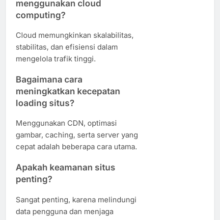
menggunakan cloud
computing?
Cloud memungkinkan skalabilitas,
stabilitas, dan efisiensi dalam
mengelola trafik tinggi.
Bagaimana cara
meningkatkan kecepatan
loading situs?
Menggunakan CDN, optimasi
gambar, caching, serta server yang
cepat adalah beberapa cara utama.
Apakah keamanan situs
penting?
Sangat penting, karena melindungi
data pengguna dan menjaga