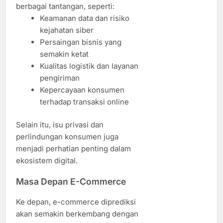
berbagai tantangan, seperti:
Keamanan data dan risiko
kejahatan siber
Persaingan bisnis yang
semakin ketat
Kualitas logistik dan layanan
pengiriman
Kepercayaan konsumen
terhadap transaksi online
Selain itu, isu privasi dan
perlindungan konsumen juga
menjadi perhatian penting dalam
ekosistem digital.
Masa Depan E-Commerce
Ke depan, e-commerce diprediksi
akan semakin berkembang dengan