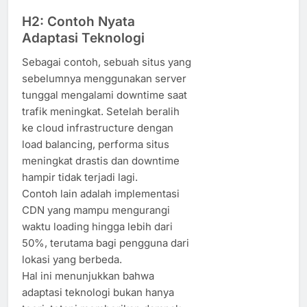
H2: Contoh Nyata
Adaptasi Teknologi
Sebagai contoh, sebuah situs yang
sebelumnya menggunakan server
tunggal mengalami downtime saat
trafik meningkat. Setelah beralih
ke cloud infrastructure dengan
load balancing, performa situs
meningkat drastis dan downtime
hampir tidak terjadi lagi.
Contoh lain adalah implementasi
CDN yang mampu mengurangi
waktu loading hingga lebih dari
50%, terutama bagi pengguna dari
lokasi yang berbeda.
Hal ini menunjukkan bahwa
adaptasi teknologi bukan hanya