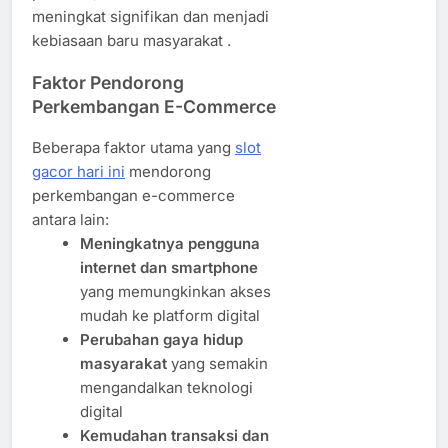
meningkat signifikan dan menjadi
kebiasaan baru masyarakat .
Faktor Pendorong
Perkembangan E-Commerce
Beberapa faktor utama yang
slot
gacor hari ini
mendorong
perkembangan e-commerce
antara lain:
Meningkatnya pengguna
internet dan smartphone
yang memungkinkan akses
mudah ke platform digital
Perubahan gaya hidup
masyarakat
yang semakin
mengandalkan teknologi
digital
Kemudahan transaksi dan