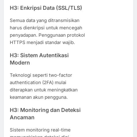
H3: Enkripsi Data (SSL/TLS)
Semua data yang ditransmisikan
harus dienkripsi untuk mencegah
penyadapan. Penggunaan protokol
HTTPS menjadi standar wajib.
H3: Sistem Autentikasi
Modern
Teknologi seperti two-factor
authentication (2FA) mulai
diterapkan untuk meningkatkan
keamanan akun pengguna.
H3: Monitoring dan Deteksi
Ancaman
Sistem monitoring real-time