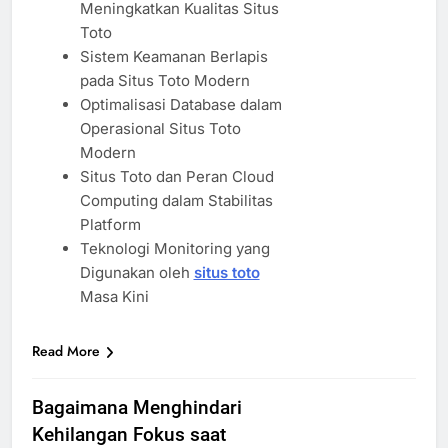
Meningkatkan Kualitas Situs
Toto
Sistem Keamanan Berlapis
pada Situs Toto Modern
Optimalisasi Database dalam
Operasional Situs Toto
Modern
Situs Toto dan Peran Cloud
Computing dalam Stabilitas
Platform
Teknologi Monitoring yang
Digunakan oleh
situs toto
Masa Kini
Read More
Bagaimana Menghindari
Kehilangan Fokus saat