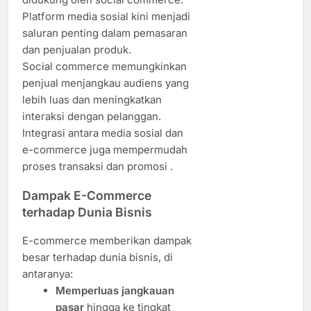
Platform media sosial kini menjadi
saluran penting dalam pemasaran
dan penjualan produk.
Social commerce memungkinkan
penjual menjangkau audiens yang
lebih luas dan meningkatkan
interaksi dengan pelanggan.
Integrasi antara media sosial dan
e-commerce juga mempermudah
proses transaksi dan promosi .
Dampak E-Commerce
terhadap Dunia Bisnis
E-commerce memberikan dampak
besar terhadap dunia bisnis, di
antaranya:
Memperluas jangkauan
pasar
hingga ke tingkat