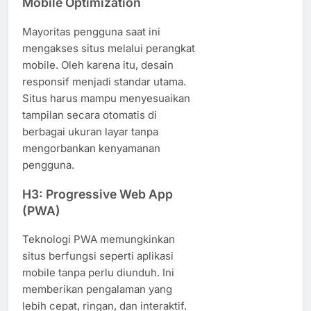
Mobile Optimization
Mayoritas pengguna saat ini
mengakses situs melalui perangkat
mobile. Oleh karena itu, desain
responsif menjadi standar utama.
Situs harus mampu menyesuaikan
tampilan secara otomatis di
berbagai ukuran layar tanpa
mengorbankan kenyamanan
pengguna.
H3: Progressive Web App
(PWA)
Teknologi PWA memungkinkan
situs berfungsi seperti aplikasi
mobile tanpa perlu diunduh. Ini
memberikan pengalaman yang
lebih cepat, ringan, dan interaktif.