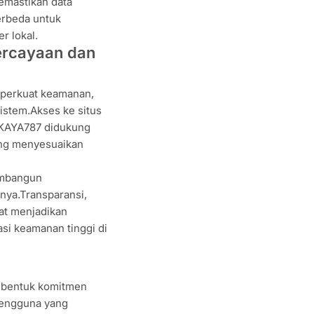
emastikan data
erbeda untuk
r lokal.
ercayaan dan
mperkuat keamanan,
sistem.Akses ke situs
r KAYA787 didukung
ang menyesuaikan
membangun
ya.Transparansi,
at menjadikan
si keamanan tinggi di
n bentuk komitmen
pengguna yang