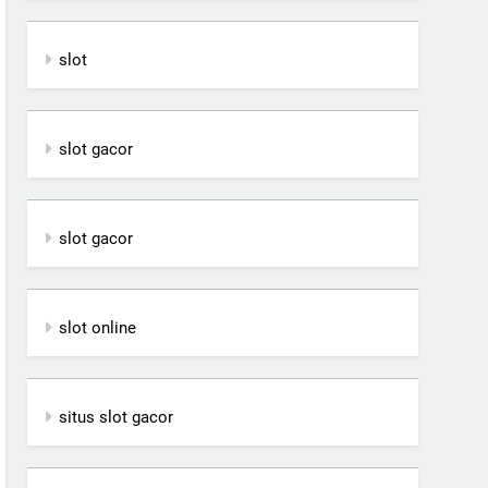
slot
slot gacor
slot gacor
slot online
situs slot gacor