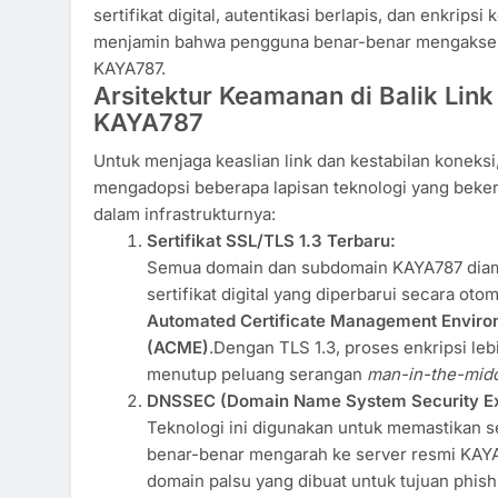
sertifikat digital, autentikasi berlapis, dan enkripsi
menjamin bahwa pengguna benar-benar mengakses 
KAYA787.
Arsitektur Keamanan di Balik Lin
KAYA787
Untuk menjaga keaslian link dan kestabilan koneks
mengadopsi beberapa lapisan teknologi yang beker
dalam infrastrukturnya:
Sertifikat SSL/TLS 1.3 Terbaru:
Semua domain dan subdomain KAYA787 dia
sertifikat digital yang diperbarui secara oto
Automated Certificate Management Enviro
(ACME)
.Dengan TLS 1.3, proses enkripsi leb
menutup peluang serangan
man-in-the-mid
DNSSEC (Domain Name System Security Ex
Teknologi ini digunakan untuk memastikan 
benar-benar mengarah ke server resmi KAY
domain palsu yang dibuat untuk tujuan phish