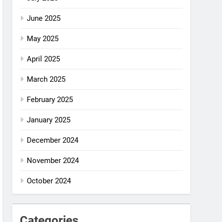
June 2025
May 2025
April 2025
March 2025
February 2025
January 2025
December 2024
November 2024
October 2024
Categories