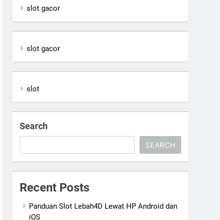
slot gacor
slot gacor
slot
Search
SEARCH
Recent Posts
Panduan Slot Lebah4D Lewat HP Android dan
iOS