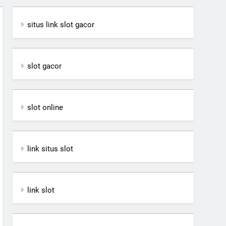
situs link slot gacor
slot gacor
slot online
link situs slot
link slot