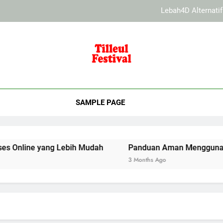
Lebah4D Alternati
Panduan Aman M
LAE138 Login
eul Festival
Panduan Sl
stival Seni Dan Musik Tahunan Di Tilleul Festival. Acara Buda
Lebah4D Alternati
SAMPLE PAGE
Panduan Aman M
LAE138 Login
ne yang Lebih Mudah
Panduan Aman Menggunakan Slot L
3 Months Ago