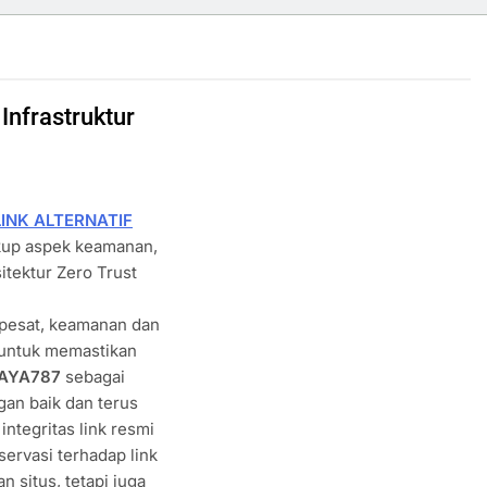
nfrastruktur
INK ALTERNATIF
akup aspek keamanan,
itektur Zero Trust
 pesat, keamanan dan
g untuk memastikan
AYA787
sebagai
gan baik dan terus
ntegritas link resmi
ervasi terhadap link
 situs, tetapi juga