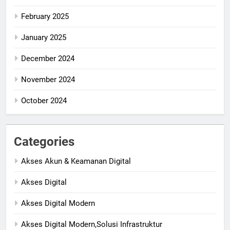
February 2025
January 2025
December 2024
November 2024
October 2024
Categories
Akses Akun & Keamanan Digital
Akses Digital
Akses Digital Modern
Akses Digital Modern,Solusi Infrastruktur