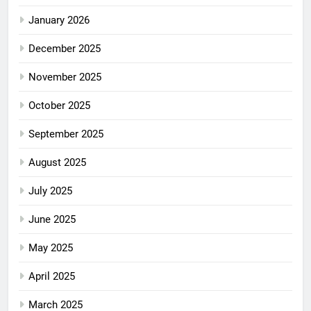
January 2026
December 2025
November 2025
October 2025
September 2025
August 2025
July 2025
June 2025
May 2025
April 2025
March 2025