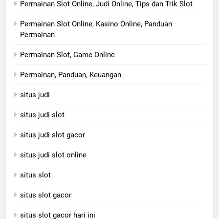
Permainan Slot Online, Judi Online, Tips dan Trik Slot
Permainan Slot Online, Kasino Online, Panduan
Permainan
Permainan Slot, Game Online
Permainan, Panduan, Keuangan
situs judi
situs judi slot
situs judi slot gacor
situs judi slot online
situs slot
situs slot gacor
situs slot gacor hari ini