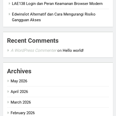
LAE138 Login dan Peran Keamanan Browser Modern
Edwinslot Alternatif dan Cara Mengurangi Risiko
Gangguan Akses
Recent Comments
A WordPress Commenter
on
Hello world!
Archives
May 2026
April 2026
March 2026
February 2026