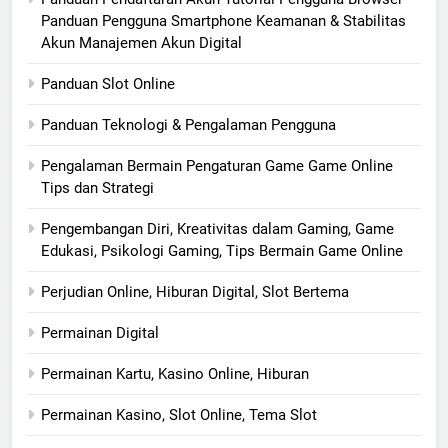
Panduan Pengguna Smartphone Keamanan & Stabilitas
Akun Manajemen Akun Digital
Panduan Slot Online
Panduan Teknologi & Pengalaman Pengguna
Pengalaman Bermain Pengaturan Game Game Online
Tips dan Strategi
Pengembangan Diri, Kreativitas dalam Gaming, Game
Edukasi, Psikologi Gaming, Tips Bermain Game Online
Perjudian Online, Hiburan Digital, Slot Bertema
Permainan Digital
Permainan Kartu, Kasino Online, Hiburan
Permainan Kasino, Slot Online, Tema Slot