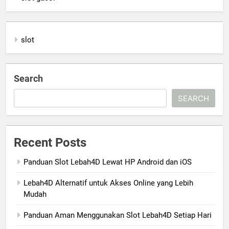
slot
Search
SEARCH
Recent Posts
Panduan Slot Lebah4D Lewat HP Android dan iOS
Lebah4D Alternatif untuk Akses Online yang Lebih
Mudah
Panduan Aman Menggunakan Slot Lebah4D Setiap Hari