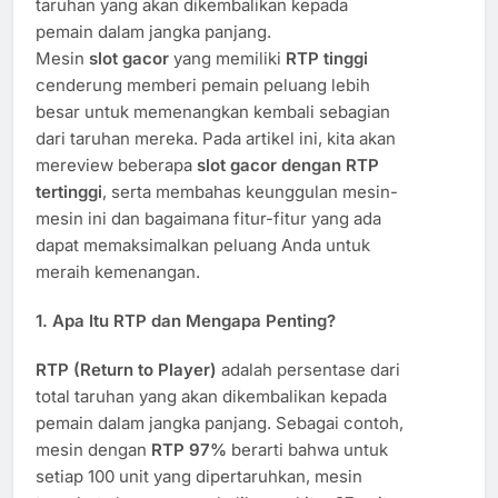
taruhan yang akan dikembalikan kepada
pemain dalam jangka panjang.
Mesin
slot gacor
yang memiliki
RTP tinggi
cenderung memberi pemain peluang lebih
besar untuk memenangkan kembali sebagian
dari taruhan mereka. Pada artikel ini, kita akan
mereview beberapa
slot gacor dengan RTP
tertinggi
, serta membahas keunggulan mesin-
mesin ini dan bagaimana fitur-fitur yang ada
dapat memaksimalkan peluang Anda untuk
meraih kemenangan.
1.
Apa Itu RTP dan Mengapa Penting?
RTP (Return to Player)
adalah persentase dari
total taruhan yang akan dikembalikan kepada
pemain dalam jangka panjang. Sebagai contoh,
mesin dengan
RTP 97%
berarti bahwa untuk
setiap 100 unit yang dipertaruhkan, mesin