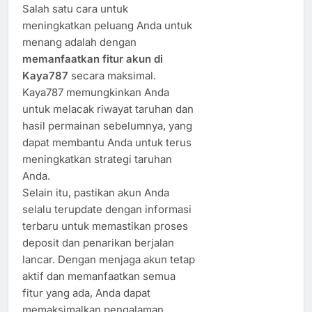
Salah satu cara untuk
meningkatkan peluang Anda untuk
menang adalah dengan
memanfaatkan fitur akun di
Kaya787
secara maksimal.
Kaya787 memungkinkan Anda
untuk melacak riwayat taruhan dan
hasil permainan sebelumnya, yang
dapat membantu Anda untuk terus
meningkatkan strategi taruhan
Anda.
Selain itu, pastikan akun Anda
selalu terupdate dengan informasi
terbaru untuk memastikan proses
deposit dan penarikan berjalan
lancar. Dengan menjaga akun tetap
aktif dan memanfaatkan semua
fitur yang ada, Anda dapat
memaksimalkan pengalaman