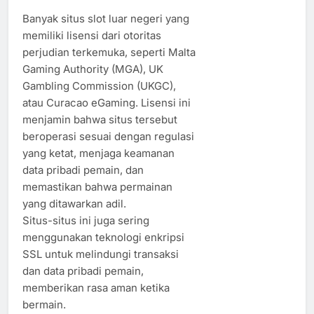
Banyak situs slot luar negeri yang
memiliki lisensi dari otoritas
perjudian terkemuka, seperti Malta
Gaming Authority (MGA), UK
Gambling Commission (UKGC),
atau Curacao eGaming. Lisensi ini
menjamin bahwa situs tersebut
beroperasi sesuai dengan regulasi
yang ketat, menjaga keamanan
data pribadi pemain, dan
memastikan bahwa permainan
yang ditawarkan adil.
Situs-situs ini juga sering
menggunakan teknologi enkripsi
SSL untuk melindungi transaksi
dan data pribadi pemain,
memberikan rasa aman ketika
bermain.