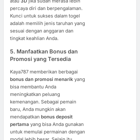
atau
3D
jika sudah merasa lebih
percaya diri dan berpengalaman.
Kunci untuk sukses dalam togel
adalah memilih jenis taruhan yang
sesuai dengan anggaran dan
tingkat keahlian Anda.
5. Manfaatkan Bonus dan
Promosi yang Tersedia
Kaya787 memberikan berbagai
bonus dan promosi menarik
yang
bisa membantu Anda
meningkatkan peluang
kemenangan. Sebagai pemain
baru, Anda mungkin akan
mendapatkan
bonus deposit
pertama
yang bisa Anda gunakan
untuk memulai permainan dengan
modal lebih besar. Selain itu,