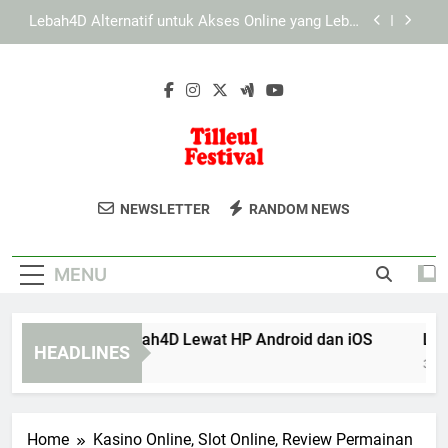
Skip
Panduan Aman Menggunakan Slot Lebah4D
to
Setiap Hari
content
LAE138 Login dan Peran Keamanan Browser
Modern
Panduan Slot Lebah4D Lewat HP Android dan iOS
Lebah4D Alternatif untuk Akses Online yang Lebih
Mudah
Tilleul Festival
Nikmati Festival Seni Dan Musik
Panduan Aman Menggunakan Slot Lebah4D
NEWSLETTER
RANDOM NEWS
Setiap Hari
Tahunan Di Tilleul Festival. Acara
LAE138 Login dan Peran Keamanan Browser
Budaya Yang Penuh Dengan Hiburan
Modern
MENU
Dan Kreativitas.
anduan Slot Lebah4D Lewat HP Android dan iOS
Lebah4D
HEADLINES
Months Ago
3 Months
Home
Kasino Online, Slot Online, Review Permainan