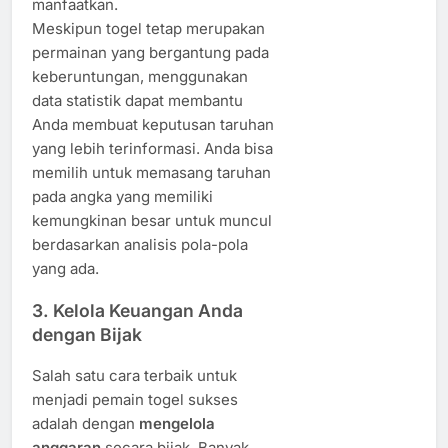
manfaatkan.
Meskipun togel tetap merupakan
permainan yang bergantung pada
keberuntungan, menggunakan
data statistik dapat membantu
Anda membuat keputusan taruhan
yang lebih terinformasi. Anda bisa
memilih untuk memasang taruhan
pada angka yang memiliki
kemungkinan besar untuk muncul
berdasarkan analisis pola-pola
yang ada.
3. Kelola Keuangan Anda
dengan Bijak
Salah satu cara terbaik untuk
menjadi pemain togel sukses
adalah dengan
mengelola
anggaran
secara bijak. Banyak