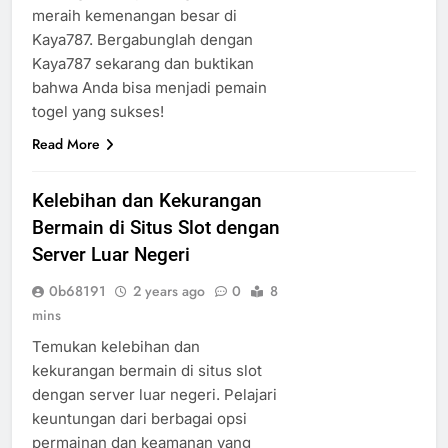
meraih kemenangan besar di
Kaya787. Bergabunglah dengan
Kaya787 sekarang dan buktikan
bahwa Anda bisa menjadi pemain
togel yang sukses!
Read More
Kelebihan dan Kekurangan
Bermain di Situs Slot dengan
Server Luar Negeri
0b68191
2 years ago
0
8
mins
Temukan kelebihan dan
kekurangan bermain di situs slot
dengan server luar negeri. Pelajari
keuntungan dari berbagai opsi
permainan dan keamanan yang