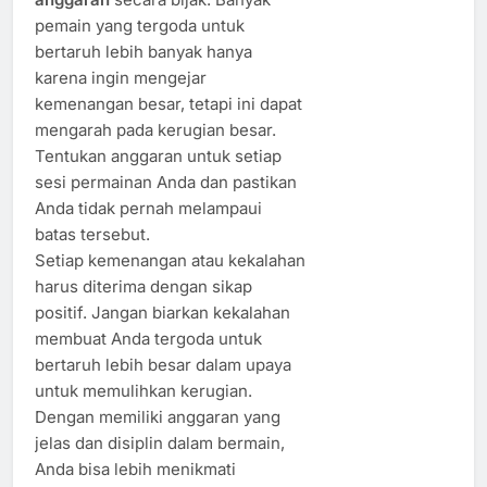
pemain yang tergoda untuk
bertaruh lebih banyak hanya
karena ingin mengejar
kemenangan besar, tetapi ini dapat
mengarah pada kerugian besar.
Tentukan anggaran untuk setiap
sesi permainan Anda dan pastikan
Anda tidak pernah melampaui
batas tersebut.
Setiap kemenangan atau kekalahan
harus diterima dengan sikap
positif. Jangan biarkan kekalahan
membuat Anda tergoda untuk
bertaruh lebih besar dalam upaya
untuk memulihkan kerugian.
Dengan memiliki anggaran yang
jelas dan disiplin dalam bermain,
Anda bisa lebih menikmati