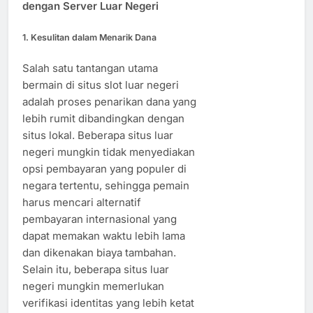
dengan Server Luar Negeri
1.
Kesulitan dalam Menarik Dana
Salah satu tantangan utama
bermain di situs slot luar negeri
adalah proses penarikan dana yang
lebih rumit dibandingkan dengan
situs lokal. Beberapa situs luar
negeri mungkin tidak menyediakan
opsi pembayaran yang populer di
negara tertentu, sehingga pemain
harus mencari alternatif
pembayaran internasional yang
dapat memakan waktu lebih lama
dan dikenakan biaya tambahan.
Selain itu, beberapa situs luar
negeri mungkin memerlukan
verifikasi identitas yang lebih ketat