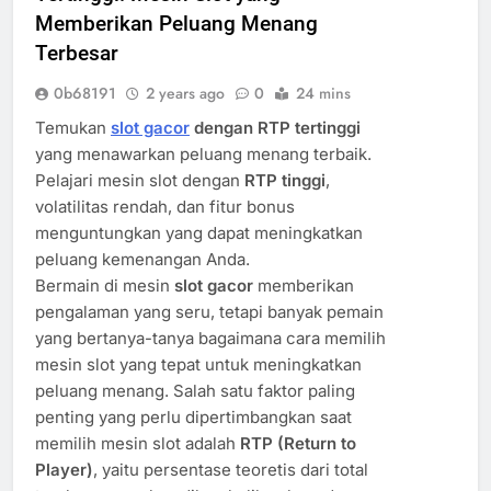
Memberikan Peluang Menang
Terbesar
0b68191
2 years ago
0
24 mins
Temukan
slot gacor
dengan RTP tertinggi
yang menawarkan peluang menang terbaik.
Pelajari mesin slot dengan
RTP tinggi
,
volatilitas rendah, dan fitur bonus
menguntungkan yang dapat meningkatkan
peluang kemenangan Anda.
Bermain di mesin
slot gacor
memberikan
pengalaman yang seru, tetapi banyak pemain
yang bertanya-tanya bagaimana cara memilih
mesin slot yang tepat untuk meningkatkan
peluang menang. Salah satu faktor paling
penting yang perlu dipertimbangkan saat
memilih mesin slot adalah
RTP (Return to
Player)
, yaitu persentase teoretis dari total