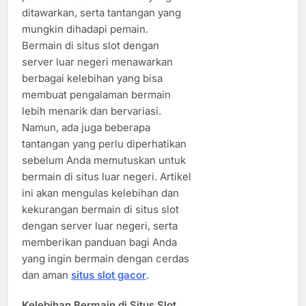
ditawarkan, serta tantangan yang
mungkin dihadapi pemain.
Bermain di situs slot dengan
server luar negeri menawarkan
berbagai kelebihan yang bisa
membuat pengalaman bermain
lebih menarik dan bervariasi.
Namun, ada juga beberapa
tantangan yang perlu diperhatikan
sebelum Anda memutuskan untuk
bermain di situs luar negeri. Artikel
ini akan mengulas kelebihan dan
kekurangan bermain di situs slot
dengan server luar negeri, serta
memberikan panduan bagi Anda
yang ingin bermain dengan cerdas
dan aman
situs slot gacor
.
Kelebihan Bermain di Situs Slot