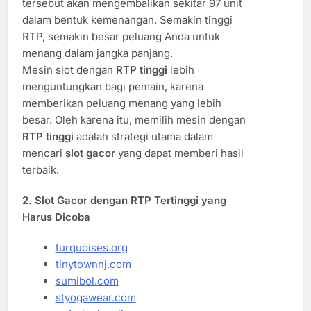
tersebut akan mengembalikan sekitar 97 unit
dalam bentuk kemenangan. Semakin tinggi
RTP, semakin besar peluang Anda untuk
menang dalam jangka panjang.
Mesin slot dengan
RTP tinggi
lebih
menguntungkan bagi pemain, karena
memberikan peluang menang yang lebih
besar. Oleh karena itu, memilih mesin dengan
RTP tinggi
adalah strategi utama dalam
mencari
slot gacor
yang dapat memberi hasil
terbaik.
2.
Slot Gacor dengan RTP Tertinggi yang
Harus Dicoba
turquoises.org
tinytownnj.com
sumibol.com
styogawear.com