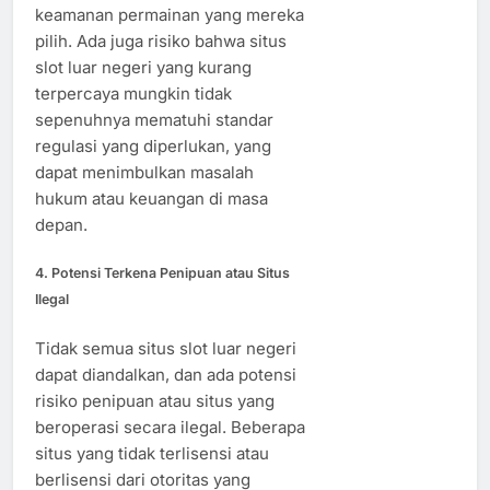
keamanan permainan yang mereka
pilih. Ada juga risiko bahwa situs
slot luar negeri yang kurang
terpercaya mungkin tidak
sepenuhnya mematuhi standar
regulasi yang diperlukan, yang
dapat menimbulkan masalah
hukum atau keuangan di masa
depan.
4.
Potensi Terkena Penipuan atau Situs
Ilegal
Tidak semua situs slot luar negeri
dapat diandalkan, dan ada potensi
risiko penipuan atau situs yang
beroperasi secara ilegal. Beberapa
situs yang tidak terlisensi atau
berlisensi dari otoritas yang