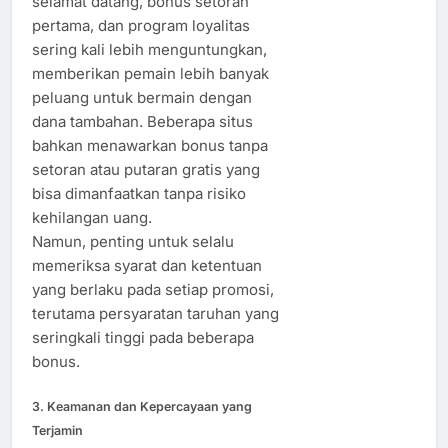
selamat datang, bonus setoran
pertama, dan program loyalitas
sering kali lebih menguntungkan,
memberikan pemain lebih banyak
peluang untuk bermain dengan
dana tambahan. Beberapa situs
bahkan menawarkan bonus tanpa
setoran atau putaran gratis yang
bisa dimanfaatkan tanpa risiko
kehilangan uang.
Namun, penting untuk selalu
memeriksa syarat dan ketentuan
yang berlaku pada setiap promosi,
terutama persyaratan taruhan yang
seringkali tinggi pada beberapa
bonus.
3.
Keamanan dan Kepercayaan yang
Terjamin