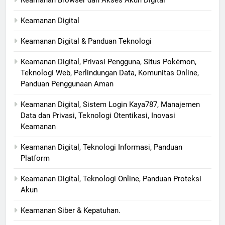
Keamanan Browser dan Akses Akun Digital
Keamanan Digital
Keamanan Digital & Panduan Teknologi
Keamanan Digital, Privasi Pengguna, Situs Pokémon,
Teknologi Web, Perlindungan Data, Komunitas Online,
Panduan Penggunaan Aman
Keamanan Digital, Sistem Login Kaya787, Manajemen
Data dan Privasi, Teknologi Otentikasi, Inovasi
Keamanan
Keamanan Digital, Teknologi Informasi, Panduan
Platform
Keamanan Digital, Teknologi Online, Panduan Proteksi
Akun
Keamanan Siber & Kepatuhan.