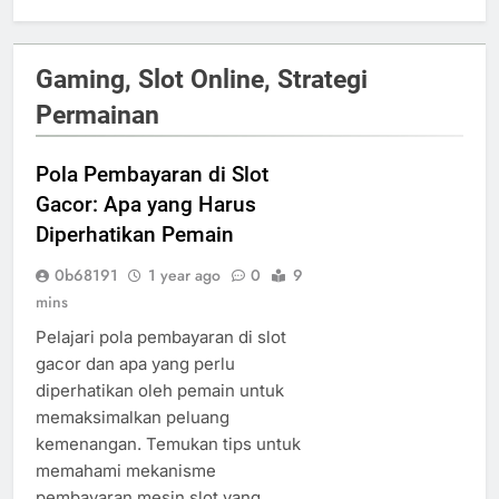
Gaming, Slot Online, Strategi
Permainan
Pola Pembayaran di Slot
Gacor: Apa yang Harus
Diperhatikan Pemain
0b68191
1 year ago
0
9
mins
Pelajari pola pembayaran di slot
gacor dan apa yang perlu
diperhatikan oleh pemain untuk
memaksimalkan peluang
kemenangan. Temukan tips untuk
memahami mekanisme
pembayaran mesin slot yang