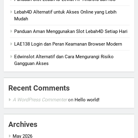
Lebah4D Alternatif untuk Akses Online yang Lebih
Mudah
Panduan Aman Menggunakan Slot Lebah4D Setiap Hari
LAE138 Login dan Peran Keamanan Browser Modern
Edwinslot Alternatif dan Cara Mengurangi Risiko
Gangguan Akses
Recent Comments
A WordPress Commenter
on
Hello world!
Archives
May 2026