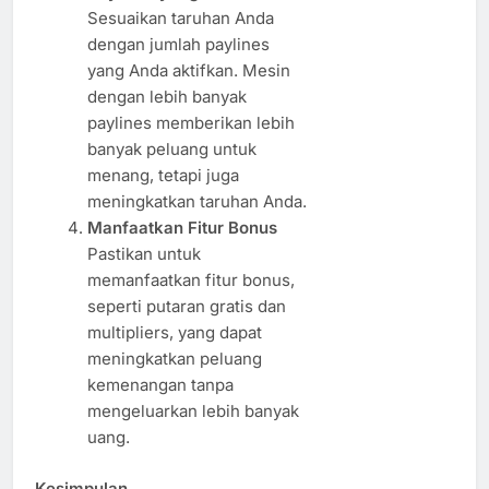
Sesuaikan taruhan Anda
dengan jumlah paylines
yang Anda aktifkan. Mesin
dengan lebih banyak
paylines memberikan lebih
banyak peluang untuk
menang, tetapi juga
meningkatkan taruhan Anda.
Manfaatkan Fitur Bonus
Pastikan untuk
memanfaatkan fitur bonus,
seperti putaran gratis dan
multipliers, yang dapat
meningkatkan peluang
kemenangan tanpa
mengeluarkan lebih banyak
uang.
Kesimpulan