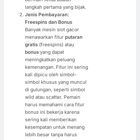
langkah pertama yang bijak.
Jenis Pembayaran:
Freespins dan Bonus
Banyak mesin slot gacor
menawarkan fitur
putaran
gratis
(freespins) atau
bonus
yang dapat
meningkatkan peluang
kemenangan. Fitur ini sering
kali dipicu oleh simbol-
simbol khusus yang muncul
di gulungan, seperti simbol
wild atau scatter. Pemain
harus memahami cara fitur
bonus ini bekerja karena
sering kali memberikan
kesempatan untuk menang
lebih besar tanpa harus