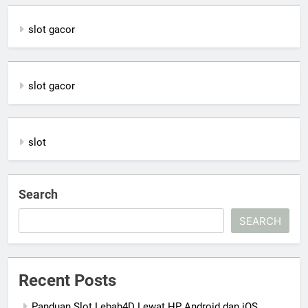
slot gacor
slot gacor
slot
Search
SEARCH
Recent Posts
Panduan Slot Lebah4D Lewat HP Android dan iOS