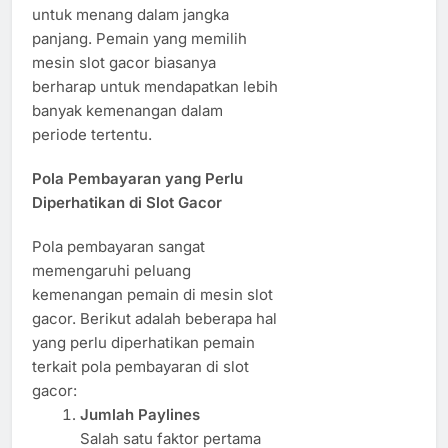
untuk menang dalam jangka
panjang. Pemain yang memilih
mesin slot gacor biasanya
berharap untuk mendapatkan lebih
banyak kemenangan dalam
periode tertentu.
Pola Pembayaran yang Perlu
Diperhatikan di Slot Gacor
Pola pembayaran sangat
memengaruhi peluang
kemenangan pemain di mesin slot
gacor. Berikut adalah beberapa hal
yang perlu diperhatikan pemain
terkait pola pembayaran di slot
gacor:
Jumlah Paylines
Salah satu faktor pertama