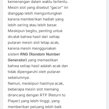
kemenangan dalam waktu tertentu.
Mesin slot yang disebut “gacor” ini
dianggap lebih menguntungkan
karena memberikan hadiah yang
lebih sering atau lebih besar.
Meskipun begitu, penting untuk
dicatat bahwa hasil dari setiap
putaran mesin slot tetap acak,
karena mesin menggunakan
sistem
RNG (Random Number
Generator)
yang memastikan
bahwa setiap hasil adalah acak dan
tidak dipengaruhi oleh putaran
sebelumnya.
Namun, meskipun hasilnya acak,
beberapa mesin slot memang
dirancang dengan RTP (Return to
Player) yang lebih tinggi, yang
memberikan peluang lebih baik