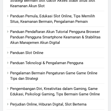
Strategi Bermain Slot Gacor Akses Stabil Situs Slot
Keamanan Akun Slot
Panduan Pemula, Edukasi Slot Online, Tips Memilih
Situs, Keamanan Bermain, Pengalaman Pemain
Panduan Pendaftaran Akun Tutorial Pengguna Browser
Panduan Pengguna Smartphone Keamanan & Stabilitas
Akun Manajemen Akun Digital
Panduan Slot Online
Panduan Teknologi & Pengalaman Pengguna
Pengalaman Bermain Pengaturan Game Game Online
Tips dan Strategi
Pengembangan Diri, Kreativitas dalam Gaming, Game
Edukasi, Psikologi Gaming, Tips Bermain Game Online
Perjudian Online, Hiburan Digital, Slot Bertema