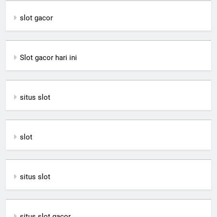
slot gacor
Slot gacor hari ini
situs slot
slot
situs slot
situs slot gacor