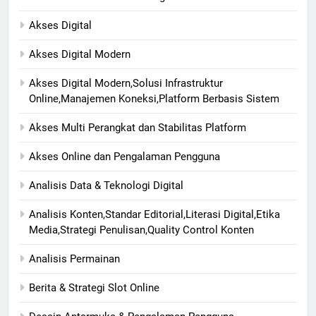
Akses Digital
Akses Digital Modern
Akses Digital Modern,Solusi Infrastruktur
Online,Manajemen Koneksi,Platform Berbasis Sistem
Akses Multi Perangkat dan Stabilitas Platform
Akses Online dan Pengalaman Pengguna
Analisis Data & Teknologi Digital
Analisis Konten,Standar Editorial,Literasi Digital,Etika
Media,Strategi Penulisan,Quality Control Konten
Analisis Permainan
Berita & Strategi Slot Online