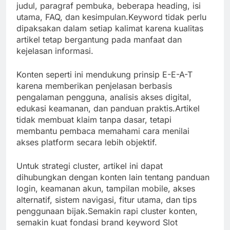
judul, paragraf pembuka, beberapa heading, isi
utama, FAQ, dan kesimpulan.Keyword tidak perlu
dipaksakan dalam setiap kalimat karena kualitas
artikel tetap bergantung pada manfaat dan
kejelasan informasi.
Konten seperti ini mendukung prinsip E-E-A-T
karena memberikan penjelasan berbasis
pengalaman pengguna, analisis akses digital,
edukasi keamanan, dan panduan praktis.Artikel
tidak membuat klaim tanpa dasar, tetapi
membantu pembaca memahami cara menilai
akses platform secara lebih objektif.
Untuk strategi cluster, artikel ini dapat
dihubungkan dengan konten lain tentang panduan
login, keamanan akun, tampilan mobile, akses
alternatif, sistem navigasi, fitur utama, dan tips
penggunaan bijak.Semakin rapi cluster konten,
semakin kuat fondasi brand keyword Slot