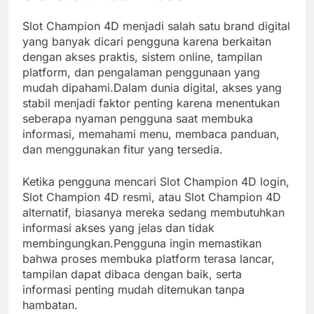
Slot Champion 4D menjadi salah satu brand digital
yang banyak dicari pengguna karena berkaitan
dengan akses praktis, sistem online, tampilan
platform, dan pengalaman penggunaan yang
mudah dipahami.Dalam dunia digital, akses yang
stabil menjadi faktor penting karena menentukan
seberapa nyaman pengguna saat membuka
informasi, memahami menu, membaca panduan,
dan menggunakan fitur yang tersedia.
Ketika pengguna mencari Slot Champion 4D login,
Slot Champion 4D resmi, atau Slot Champion 4D
alternatif, biasanya mereka sedang membutuhkan
informasi akses yang jelas dan tidak
membingungkan.Pengguna ingin memastikan
bahwa proses membuka platform terasa lancar,
tampilan dapat dibaca dengan baik, serta
informasi penting mudah ditemukan tanpa
hambatan.