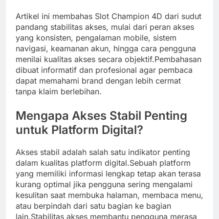
Artikel ini membahas Slot Champion 4D dari sudut
pandang stabilitas akses, mulai dari peran akses
yang konsisten, pengalaman mobile, sistem
navigasi, keamanan akun, hingga cara pengguna
menilai kualitas akses secara objektif.Pembahasan
dibuat informatif dan profesional agar pembaca
dapat memahami brand dengan lebih cermat
tanpa klaim berlebihan.
Mengapa Akses Stabil Penting
untuk Platform Digital?
Akses stabil adalah salah satu indikator penting
dalam kualitas platform digital.Sebuah platform
yang memiliki informasi lengkap tetap akan terasa
kurang optimal jika pengguna sering mengalami
kesulitan saat membuka halaman, membaca menu,
atau berpindah dari satu bagian ke bagian
lain.Stabilitas akses membantu pengguna merasa