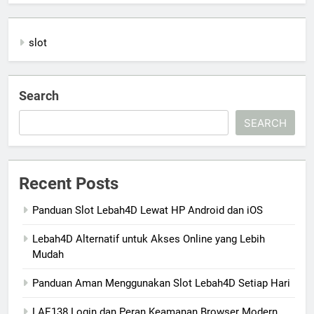
slot
Search
SEARCH
Recent Posts
Panduan Slot Lebah4D Lewat HP Android dan iOS
Lebah4D Alternatif untuk Akses Online yang Lebih
Mudah
Panduan Aman Menggunakan Slot Lebah4D Setiap Hari
LAE138 Login dan Peran Keamanan Browser Modern