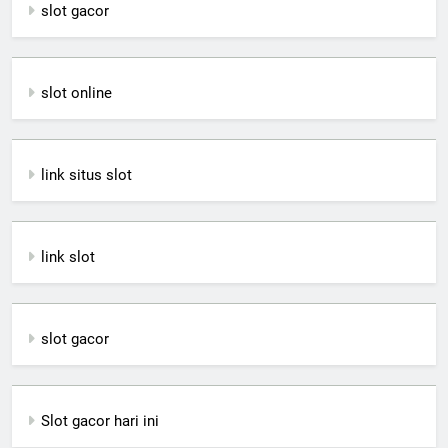
slot gacor
slot online
link situs slot
link slot
slot gacor
Slot gacor hari ini