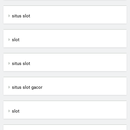
situs slot
slot
situs slot
situs slot gacor
slot