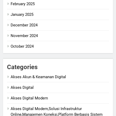
February 2025
January 2025
December 2024
November 2024
October 2024
Categories
Akses Akun & Keamanan Digital
Akses Digital
Akses Digital Modern
Akses Digital Modern,Solusi Infrastruktur
Online,Manajemen Koneksi,Platform Berbasis Sistem