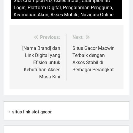
Slot Champion 4D, Akses Stabil, Champion 4D
Login, Platform Digital, Pengalaman Pengguna,
Keamanan Akun, Akses Mobile, Navigasi Online
Previous:
Next:
Post
navigation
[Nama Brand] dan
Situs Gacor Maxwin
Link Digital yang
Terbaik dengan
Efisien untuk
Akses Stabil di
Kebutuhan Akses
Berbagai Perangkat
Masa Kini
situs link slot gacor