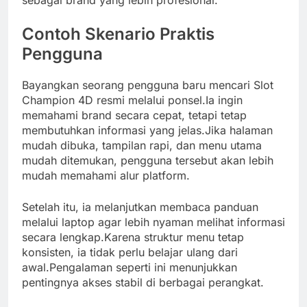
sebagai brand yang lebih profesional.
Contoh Skenario Praktis
Pengguna
Bayangkan seorang pengguna baru mencari Slot
Champion 4D resmi melalui ponsel.Ia ingin
memahami brand secara cepat, tetapi tetap
membutuhkan informasi yang jelas.Jika halaman
mudah dibuka, tampilan rapi, dan menu utama
mudah ditemukan, pengguna tersebut akan lebih
mudah memahami alur platform.
Setelah itu, ia melanjutkan membaca panduan
melalui laptop agar lebih nyaman melihat informasi
secara lengkap.Karena struktur menu tetap
konsisten, ia tidak perlu belajar ulang dari
awal.Pengalaman seperti ini menunjukkan
pentingnya akses stabil di berbagai perangkat.