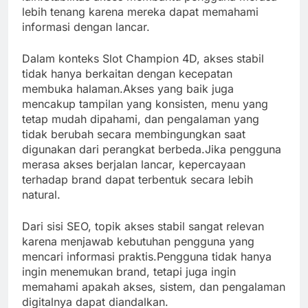
lebih tenang karena mereka dapat memahami
informasi dengan lancar.
Dalam konteks Slot Champion 4D, akses stabil
tidak hanya berkaitan dengan kecepatan
membuka halaman.Akses yang baik juga
mencakup tampilan yang konsisten, menu yang
tetap mudah dipahami, dan pengalaman yang
tidak berubah secara membingungkan saat
digunakan dari perangkat berbeda.Jika pengguna
merasa akses berjalan lancar, kepercayaan
terhadap brand dapat terbentuk secara lebih
natural.
Dari sisi SEO, topik akses stabil sangat relevan
karena menjawab kebutuhan pengguna yang
mencari informasi praktis.Pengguna tidak hanya
ingin menemukan brand, tetapi juga ingin
memahami apakah akses, sistem, dan pengalaman
digitalnya dapat diandalkan.