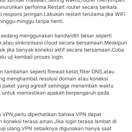
nurunkan performa.Restart router secara berkala
respons jaringan.Lakukan restart terutama jika WiFi
inggu-minggu tanpa henti.
g sedang menggunakan bandwidth besar seperti
ar,atau sinkronisasi cloud secara bersamaan.Meskipun
 naik jika banyak koneksi aktif secara bersamaan.Coba
lu uji kembali proses login.
tambahan seperti firewall ketat,filter DNS,atau
yang menghambat resolusi domain atau koneksi
i paket yang agresif sehingga menambah waktu
ut untuk memastikan apakah berpengaruh pada
 VPN,perlu diperhatikan bahwa VPN dapat
 koneksi terasa aman.Jika login terasa lambat di
 uji ulang.VPN sebaiknya digunakan hanya saat