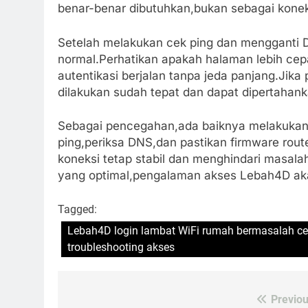
benar-benar dibutuhkan,bukan sebagai konek
Setelah melakukan cek ping dan mengganti D
normal.Perhatikan apakah halaman lebih cepa
autentikasi berjalan tanpa jeda panjang.Jika 
dilakukan sudah tepat dan dapat dipertahan
Sebagai pencegahan,ada baiknya melakukan 
ping,periksa DNS,dan pastikan firmware rout
koneksi tetap stabil dan menghindari masalah
yang optimal,pengalaman akses Lebah4D akan
Tagged:
Lebah4D login lambat WiFi rumah bermasalah cek 
troubleshooting akses
Previou
Post