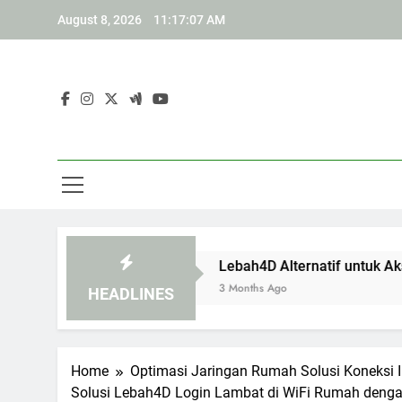
Skip
August 8, 2026
11:17:08 AM
to
content
Till
Nikmati Fe
ndroid dan iOS
Lebah4D Alternatif untuk Akses Online
3 Months Ago
HEADLINES
Home
Optimasi Jaringan Rumah Solusi Koneksi 
Solusi Lebah4D Login Lambat di WiFi Rumah denga