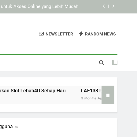
f untuk Akses Online yang Lebih Mudah
enggunakan Slot Lebah4D Setiap Hari
 dan Peran Keamanan Browser Modern
NEWSLETTER
RANDOM NEWS
ot Lebah4D Lewat HP Android dan iOS
ya Yang Penuh Dengan Hiburan Dan Kreativitas.
f untuk Akses Online yang Lebih Mudah
enggunakan Slot Lebah4D Setiap Hari
 dan Peran Keamanan Browser Modern
ah4D Setiap Hari
LAE138 Login dan Peran Keamanan 
3 Months Ago
ngguna