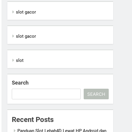
slot gacor
slot gacor
slot
Search
SEARCH
Recent Posts
Panduan Slot Lebah4D Lewat HP Android dan