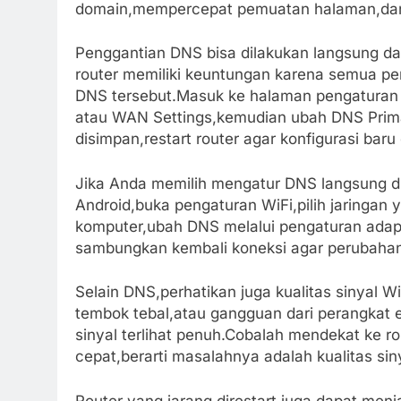
domain,mempercepat pemuatan halaman,dan 
Penggantian DNS bisa dilakukan langsung dar
router memiliki keuntungan karena semua p
DNS tersebut.Masuk ke halaman pengaturan ro
atau WAN Settings,kemudian ubah DNS Prim
disimpan,restart router agar konfigurasi bar
Jika Anda memilih mengatur DNS langsung d
Android,buka pengaturan WiFi,pilih jaringan
komputer,ubah DNS melalui pengaturan adapt
sambungkan kembali koneksi agar perubahan 
Selain DNS,perhatikan juga kualitas sinyal WiF
tembok tebal,atau gangguan dari perangkat e
sinyal terlihat penuh.Cobalah mendekat ke rou
cepat,berarti masalahnya adalah kualitas sin
Router yang jarang direstart juga dapat men