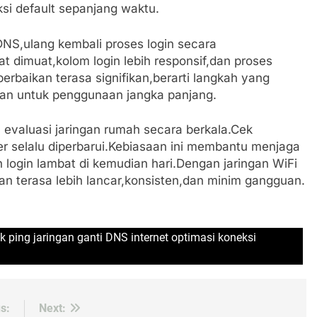
si default sepanjang waktu.
NS,ulang kembali proses login secara
t dimuat,kolom login lebih responsif,dan proses
perbaikan terasa signifikan,berarti langkah yang
kan untuk penggunaan jangka panjang.
evaluasi jaringan rumah secara berkala.Cek
er selalu diperbarui.Kebiasaan ini membantu menjaga
 login lambat di kemudian hari.Dengan jaringan WiFi
 terasa lebih lancar,konsisten,dan minim gangguan.
ping jaringan ganti DNS internet optimasi koneksi
s:
Next: