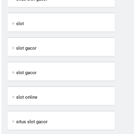
slot
slot gacor
slot gacor
slot online
situs slot gacor