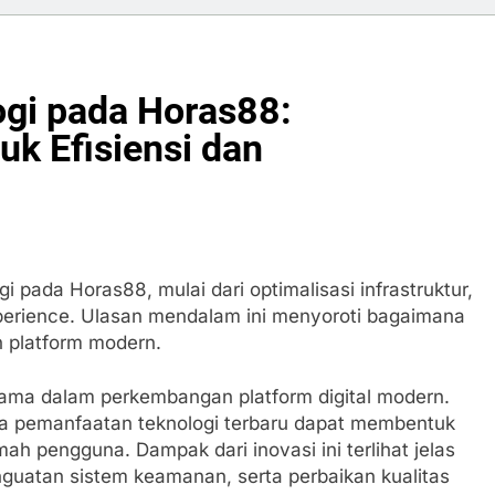
gi pada Horas88:
uk Efisiensi dan
 pada Horas88, mulai dari optimalisasi infrastruktur,
perience. Ulasan mendalam ini menyoroti bagaimana
n platform modern.
utama dalam perkembangan platform digital modern.
a pemanfaatan teknologi terbaru dapat membentuk
h pengguna. Dampak dari inovasi ini terlihat jelas
enguatan sistem keamanan, serta perbaikan kualitas