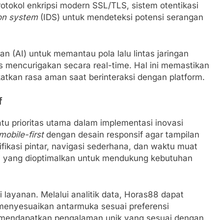
otokol enkripsi modern SSL/TLS, sistem otentikasi
ion system
(IDS) untuk mendeteksi potensi serangan
n (AI) untuk memantau pola lalu lintas jaringan
s mencurigakan secara real-time. Hal ini memastikan
atkan rasa aman saat berinteraksi dengan platform.
f
u prioritas utama dalam implementasi inovasi
mobile-first
dengan desain responsif agar tampilan
tifikasi pintar, navigasi sederhana, dan waktu muat
ogi yang dioptimalkan untuk mendukung kebutuhan
 layanan. Melalui analitik data, Horas88 dapat
enyesuaikan antarmuka sesuai preferensi
u mendapatkan pengalaman unik yang sesuai dengan