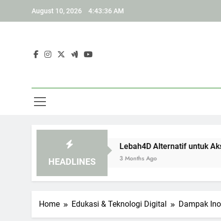
Skip
August 10, 2026
4:43:37 AM
to
content
Till
Nikmati Fe
ndroid dan iOS
Lebah4D Alternatif untuk Akses Online
3 Months Ago
HEADLINES
Home
Edukasi & Teknologi Digital
Dampak Inov