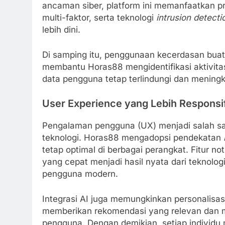
ancaman siber, platform ini memanfaatkan pr
multi-faktor, serta teknologi
intrusion detect
lebih dini.
Di samping itu, penggunaan kecerdasan buata
membantu Horas88 mengidentifikasi aktivita
data pengguna tetap terlindungi dan meningk
User Experience yang Lebih Responsi
Pengalaman pengguna (UX) menjadi salah sat
teknologi. Horas88 mengadopsi pendekatan
tetap optimal di berbagai perangkat. Fitur no
yang cepat menjadi hasil nyata dari teknol
pengguna modern.
Integrasi AI juga memungkinkan personalisasi
memberikan rekomendasi yang relevan dan m
pengguna. Dengan demikian, setiap individ