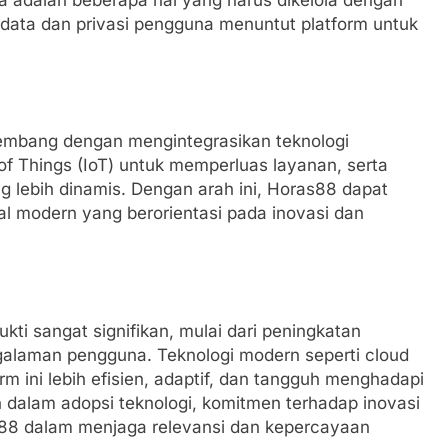
gan data dan privasi pengguna menuntut platform untuk
embang dengan mengintegrasikan teknologi
 of Things (IoT) untuk memperluas layanan, serta
lebih dinamis. Dengan arah ini, Horas88 dapat
al modern yang berorientasi pada inovasi dan
ti sangat signifikan, mulai dari peningkatan
ngalaman pengguna. Teknologi modern seperti cloud
m ini lebih efisien, adaptif, dan tangguh menghadapi
 dalam adopsi teknologi, komitmen terhadap inovasi
s88 dalam menjaga relevansi dan kepercayaan