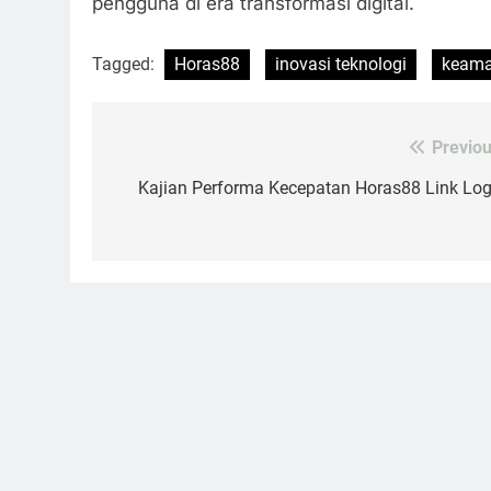
pengguna di era transformasi digital.
Tagged:
Horas88
inovasi teknologi
keama
Previou
Post
navigation
Kajian Performa Kecepatan Horas88 Link Log