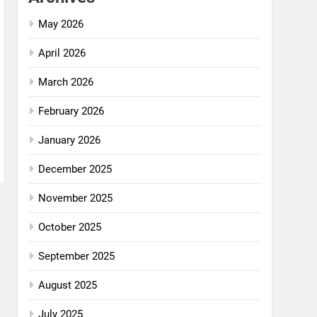
May 2026
April 2026
March 2026
February 2026
January 2026
December 2025
November 2025
October 2025
September 2025
August 2025
July 2025