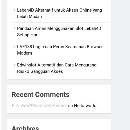
Lebah4D Alternatif untuk Akses Online yang
Lebih Mudah
Panduan Aman Menggunakan Slot Lebah4D
Setiap Hari
LAE138 Login dan Peran Keamanan Browser
Modern
Edwinslot Alternatif dan Cara Mengurangi
Risiko Gangguan Akses
Recent Comments
A WordPress Commenter
on
Hello world!
Archives