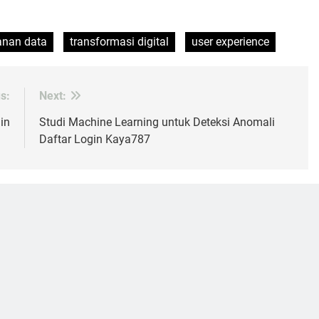
nan data
transformasi digital
user experience
s:
Next:
in
Studi Machine Learning untuk Deteksi Anomali
Daftar Login Kaya787