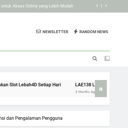
f untuk Akses Online yang Lebih Mudah
enggunakan Slot Lebah4D Setiap Hari
 dan Peran Keamanan Browser Modern
NEWSLETTER
RANDOM NEWS
ot Lebah4D Lewat HP Android dan iOS
ya Yang Penuh Dengan Hiburan Dan Kreativitas.
f untuk Akses Online yang Lebih Mudah
enggunakan Slot Lebah4D Setiap Hari
 dan Peran Keamanan Browser Modern
ah4D Setiap Hari
LAE138 Login dan Peran Keamanan 
3 Months Ago
iensi dan Pengalaman Pengguna