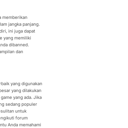
a memberikan
lam jangka panjang.
ri, ini juga dapat
e yang memiliki
Anda dibanned.
ampilan dan
erbaik yang digunakan
 besar yang dilakukan
 game yang ada. Jika
ang sedang populer
sulitan untuk
engikuti forum
bantu Anda memahami