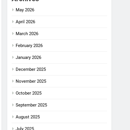
May 2026
April 2026
March 2026
February 2026
January 2026
December 2025
November 2025
October 2025
September 2025
August 2025
July 2025