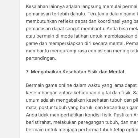
Kesalahan lainnya adalah langsung memulai perma
pemanasan terlebih dahulu. Terutama dalam game k
membutuhkan refleks cepat dan koordinasi yang ba
pemanasan dapat sangat membantu. Anda bisa mela
atau bermain di mode latihan untuk membiasakan di
game dan mempersiapkan diri secara mental. Pema
membantu mengurangi rasa cemas dan meningkatk
pertandingan.
7. Mengabaikan Kesehatan Fisik dan Mental
Bermain game online dalam waktu yang lama dapa
keseimbangan antara kehidupan digital dan fisik. S
umum adalah mengabaikan kesehatan tubuh dan pik
mata, postur tubuh yang buruk, dan kecanduan game 
Anda tidak memperhatikan kondisi fisik. Pastikan A
beristirahat, melakukan peregangan tubuh, dan men
bermain untuk menjaga performa tubuh tetap optim