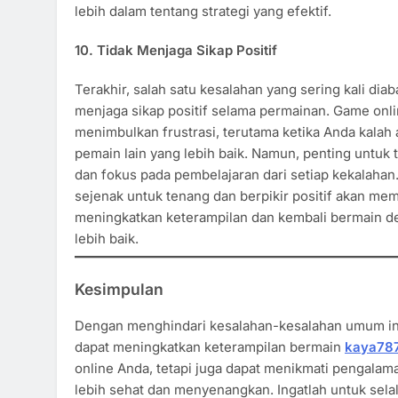
lebih dalam tentang strategi yang efektif.
10. Tidak Menjaga Sikap Positif
Terakhir, salah satu kesalahan yang sering kali diab
menjaga sikap positif selama permainan. Game onli
menimbulkan frustrasi, terutama ketika Anda kalah
pemain lain yang lebih baik. Namun, penting untuk
dan fokus pada pembelajaran dari setiap kekalaha
sejenak untuk tenang dan berpikir positif akan m
meningkatkan keterampilan dan kembali bermain 
lebih baik.
Kesimpulan
Dengan menghindari kesalahan-kesalahan umum ini
dapat meningkatkan keterampilan bermain
kaya787 
online Anda, tetapi juga dapat menikmati pengala
lebih sehat dan menyenangkan. Ingatlah untuk sel