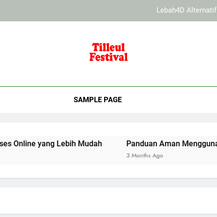
Lebah4D Alternati
Panduan Aman M
LAE138 Login
eul Festival
Panduan Sl
stival Seni Dan Musik Tahunan Di Tilleul Festival. Acara Buda
Lebah4D Alternati
SAMPLE PAGE
Panduan Aman M
LAE138 Login
 yang Lebih Mudah
Panduan Aman Menggunakan Slot Leb
3 Months Ago