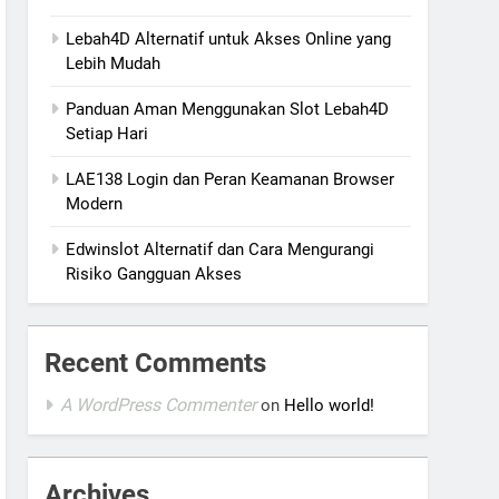
Lebah4D Alternatif untuk Akses Online yang
Lebih Mudah
Panduan Aman Menggunakan Slot Lebah4D
Setiap Hari
LAE138 Login dan Peran Keamanan Browser
Modern
Edwinslot Alternatif dan Cara Mengurangi
Risiko Gangguan Akses
Recent Comments
A WordPress Commenter
on
Hello world!
Archives