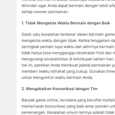
dihindari agar Anda dapat bermain dengan lebih ef
setiap momen permainan.
1. Tidak Mengelola Waktu Bermain dengan Baik
Salah satu kesalahan terbesar dalam bermain game 
mengelola waktu dengan bijak. Ketika tenggelam d
seringkali pemain lupa waktu dan akhirnya bermain 
tidak hanya bisa mengganggu kesehatan fisik dan me
mengurangi produktivitas di kehidupan sehari-hari
hal ini, pastikan Anda membuat jadwal permainan y
memberi waktu istirahat yang cukup. Gunakan time
untuk mengontrol waktu bermain Anda.
2. Mengabaikan Komunikasi dengan Tim
Banyak game online, terutama yang bersifat multipl
memerlukan komunikasi yang baik antar pemain un
kemenangan. Kesalahan umum lainnya adalah tidak