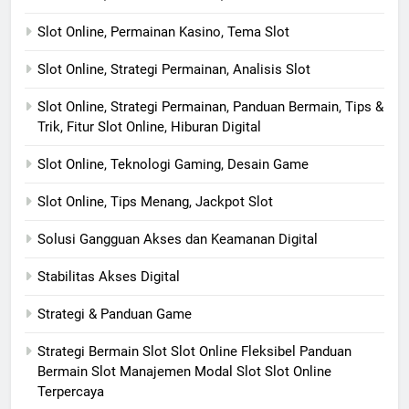
Slot Online, Permainan Kasino, Tema Slot
Slot Online, Strategi Permainan, Analisis Slot
Slot Online, Strategi Permainan, Panduan Bermain, Tips &
Trik, Fitur Slot Online, Hiburan Digital
Slot Online, Teknologi Gaming, Desain Game
Slot Online, Tips Menang, Jackpot Slot
Solusi Gangguan Akses dan Keamanan Digital
Stabilitas Akses Digital
Strategi & Panduan Game
Strategi Bermain Slot Slot Online Fleksibel Panduan
Bermain Slot Manajemen Modal Slot Slot Online
Terpercaya