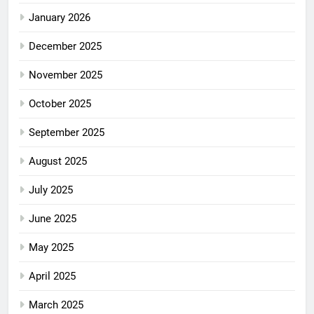
January 2026
December 2025
November 2025
October 2025
September 2025
August 2025
July 2025
June 2025
May 2025
April 2025
March 2025