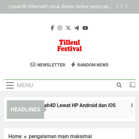
Skip
Panduan Aman Menggunakan Slot Lebah4D
to
Setiap Hari
content
LAE138 Login dan Peran Keamanan Browser
Modern
Panduan Slot Lebah4D Lewat HP Android dan iOS
Lebah4D Alternatif untuk Akses Online yang Lebih
Mudah
Tilleul Festival
Nikmati Festival Seni Dan Musik
Panduan Aman Menggunakan Slot Lebah4D
NEWSLETTER
RANDOM NEWS
Setiap Hari
Tahunan Di Tilleul Festival. Acara
LAE138 Login dan Peran Keamanan Browser
Budaya Yang Penuh Dengan Hiburan
Modern
MENU
Dan Kreativitas.
anduan Slot Lebah4D Lewat HP Android dan iOS
Lebah4
HEADLINES
 Months Ago
3 Months
Home
pengalaman main maksimal