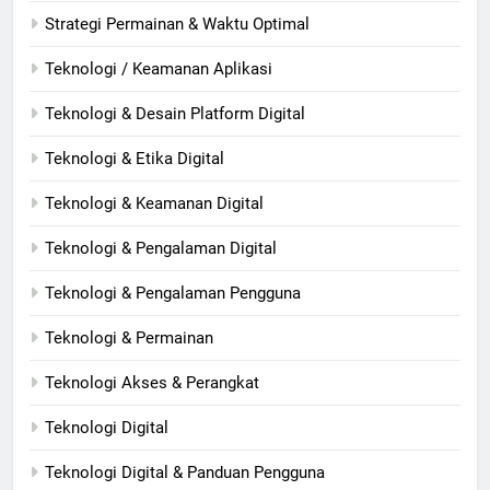
Strategi Permainan & Waktu Optimal
Teknologi / Keamanan Aplikasi
Teknologi & Desain Platform Digital
Teknologi & Etika Digital
Teknologi & Keamanan Digital
Teknologi & Pengalaman Digital
Teknologi & Pengalaman Pengguna
Teknologi & Permainan
Teknologi Akses & Perangkat
Teknologi Digital
Teknologi Digital & Panduan Pengguna