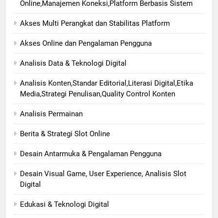
Online,Manajemen Koneksi,Platform Berbasis Sistem
Akses Multi Perangkat dan Stabilitas Platform
Akses Online dan Pengalaman Pengguna
Analisis Data & Teknologi Digital
Analisis Konten,Standar Editorial,Literasi Digital,Etika
Media,Strategi Penulisan,Quality Control Konten
Analisis Permainan
Berita & Strategi Slot Online
Desain Antarmuka & Pengalaman Pengguna
Desain Visual Game, User Experience, Analisis Slot
Digital
Edukasi & Teknologi Digital