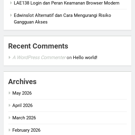
LAE138 Login dan Peran Keamanan Browser Modern
Edwinslot Alternatif dan Cara Mengurangi Risiko
Gangguan Akses
Recent Comments
A WordPress Commenter
on
Hello world!
Archives
May 2026
April 2026
March 2026
February 2026