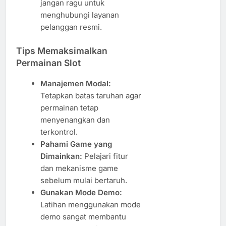
jangan ragu untuk
menghubungi layanan
pelanggan resmi.
Tips Memaksimalkan
Permainan Slot
Manajemen Modal:
Tetapkan batas taruhan agar
permainan tetap
menyenangkan dan
terkontrol.
Pahami Game yang
Dimainkan:
Pelajari fitur
dan mekanisme game
sebelum mulai bertaruh.
Gunakan Mode Demo:
Latihan menggunakan mode
demo sangat membantu