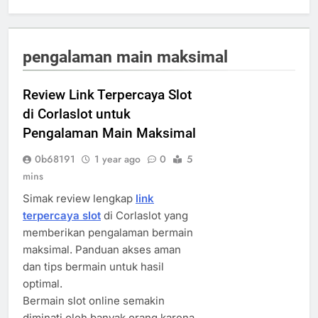
pengalaman main maksimal
Review Link Terpercaya Slot
di Corlaslot untuk
Pengalaman Main Maksimal
0b68191
1 year ago
0
5
mins
Simak review lengkap
link
terpercaya slot
di Corlaslot yang
memberikan pengalaman bermain
maksimal. Panduan akses aman
dan tips bermain untuk hasil
optimal.
Bermain slot online semakin
diminati oleh banyak orang karena