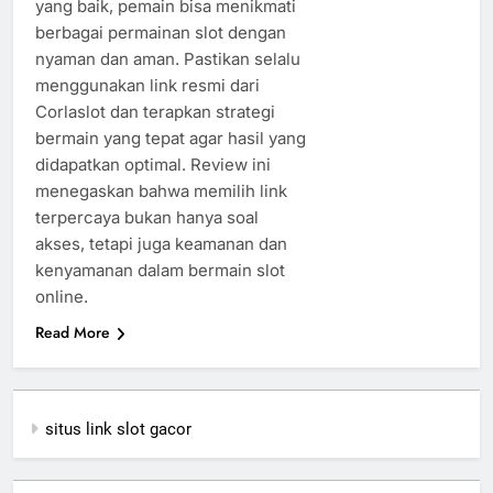
yang baik, pemain bisa menikmati
berbagai permainan slot dengan
nyaman dan aman. Pastikan selalu
menggunakan link resmi dari
Corlaslot dan terapkan strategi
bermain yang tepat agar hasil yang
didapatkan optimal. Review ini
menegaskan bahwa memilih link
terpercaya bukan hanya soal
akses, tetapi juga keamanan dan
kenyamanan dalam bermain slot
online.
Read More
situs link slot gacor