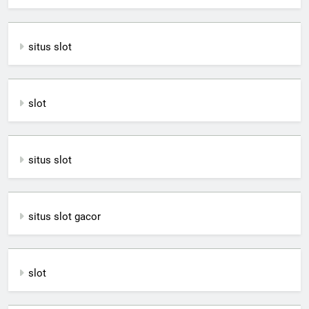
situs slot
slot
situs slot
situs slot gacor
slot