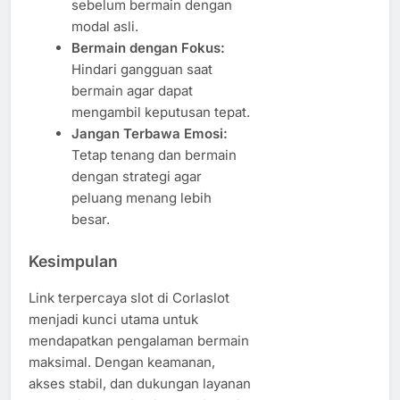
sebelum bermain dengan
modal asli.
Bermain dengan Fokus:
Hindari gangguan saat
bermain agar dapat
mengambil keputusan tepat.
Jangan Terbawa Emosi:
Tetap tenang dan bermain
dengan strategi agar
peluang menang lebih
besar.
Kesimpulan
Link terpercaya slot di Corlaslot
menjadi kunci utama untuk
mendapatkan pengalaman bermain
maksimal. Dengan keamanan,
akses stabil, dan dukungan layanan