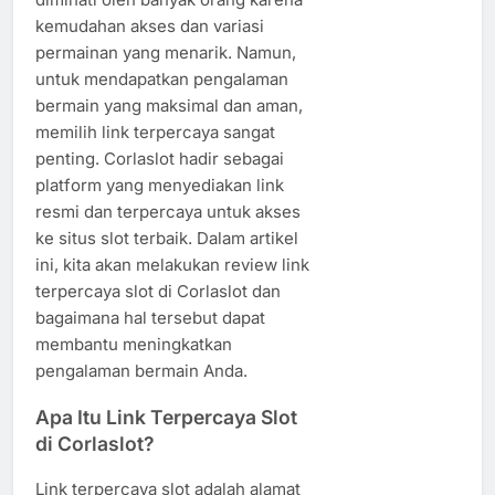
kemudahan akses dan variasi
permainan yang menarik. Namun,
untuk mendapatkan pengalaman
bermain yang maksimal dan aman,
memilih link terpercaya sangat
penting. Corlaslot hadir sebagai
platform yang menyediakan link
resmi dan terpercaya untuk akses
ke situs slot terbaik. Dalam artikel
ini, kita akan melakukan review link
terpercaya slot di Corlaslot dan
bagaimana hal tersebut dapat
membantu meningkatkan
pengalaman bermain Anda.
Apa Itu Link Terpercaya Slot
di Corlaslot?
Link terpercaya slot adalah alamat