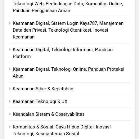
Teknologi Web, Perlindungan Data, Komunitas Online,
Panduan Penggunaan Aman
Keamanan Digital, Sistem Login Kaya787, Manajemen
Data dan Privasi, Teknologi Otentikasi, Inovasi
Keamanan
Keamanan Digital, Teknologi Informasi, Panduan
Platform
Keamanan Digital, Teknologi Online, Panduan Proteksi
Akun
Keamanan Siber & Kepatuhan.
Keamanan Teknologi & UX
Keandalan Sistem & Observabilitas
Komunitas & Sosial, Gaya Hidup Digital, Inovasi
Teknologi, Kesejahteraan Sosial