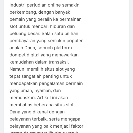
Industri perjudian online semakin
berkembang, dengan banyak
pemain yang beralih ke permainan
slot untuk mencari hiburan dan
peluang besar. Salah satu pilihan
pembayaran yang semakin populer
adalah Dana, sebuah platform
dompet digital yang menawarkan
kemudahan dalam transaksi.
Namun, memilih situs slot yang
tepat sangatlah penting untuk
mendapatkan pengalaman bermain
yang aman, nyaman, dan
memuaskan. Artikel ini akan
membahas beberapa situs slot
Dana yang dikenal dengan
pelayanan terbaik, serta mengapa
pelayanan yang baik menjadi faktor