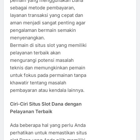
pemain yang menggunakan Dana
sebagai metode pembayaran,
layanan transaksi yang cepat dan
aman menjadi sangat penting agar
pengalaman bermain semakin
menyenangkan.
Bermain di situs slot yang memiliki
pelayanan terbaik akan
mengurangi potensi masalah
teknis dan memungkinkan pemain
untuk fokus pada permainan tanpa
khawatir tentang masalah
pembayaran atau kendala lainnya.
Ciri-Ciri Situs Slot Dana dengan
Pelayanan Terbaik
Ada beberapa hal yang perlu Anda
perhatikan untuk memastikan situs