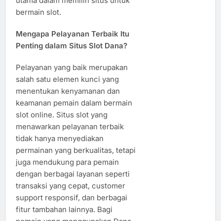
utama dalam memilih situs untuk
bermain slot.
Mengapa Pelayanan Terbaik Itu
Penting dalam Situs Slot Dana?
Pelayanan yang baik merupakan
salah satu elemen kunci yang
menentukan kenyamanan dan
keamanan pemain dalam bermain
slot online. Situs slot yang
menawarkan pelayanan terbaik
tidak hanya menyediakan
permainan yang berkualitas, tetapi
juga mendukung para pemain
dengan berbagai layanan seperti
transaksi yang cepat, customer
support responsif, dan berbagai
fitur tambahan lainnya. Bagi