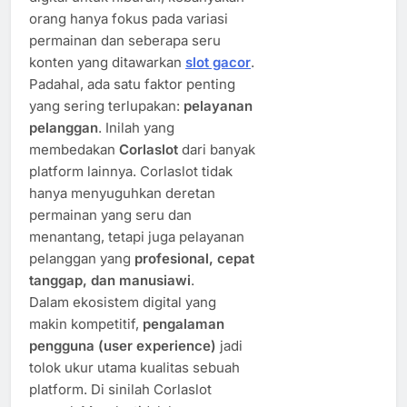
orang hanya fokus pada variasi
permainan dan seberapa seru
konten yang ditawarkan
slot gacor
.
Padahal, ada satu faktor penting
yang sering terlupakan:
pelayanan
pelanggan
. Inilah yang
membedakan
Corlaslot
dari banyak
platform lainnya. Corlaslot tidak
hanya menyuguhkan deretan
permainan yang seru dan
menantang, tetapi juga pelayanan
pelanggan yang
profesional, cepat
tanggap, dan manusiawi
.
Dalam ekosistem digital yang
makin kompetitif,
pengalaman
pengguna (user experience)
jadi
tolok ukur utama kualitas sebuah
platform. Di sinilah Corlaslot