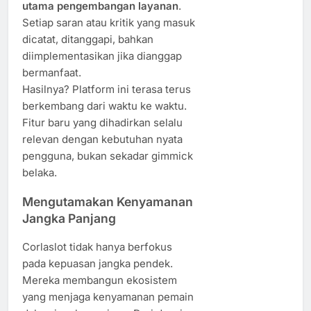
utama pengembangan layanan
.
Setiap saran atau kritik yang masuk
dicatat, ditanggapi, bahkan
diimplementasikan jika dianggap
bermanfaat.
Hasilnya? Platform ini terasa terus
berkembang dari waktu ke waktu.
Fitur baru yang dihadirkan selalu
relevan dengan kebutuhan nyata
pengguna, bukan sekadar gimmick
belaka.
Mengutamakan Kenyamanan
Jangka Panjang
Corlaslot tidak hanya berfokus
pada kepuasan jangka pendek.
Mereka membangun ekosistem
yang menjaga kenyamanan pemain