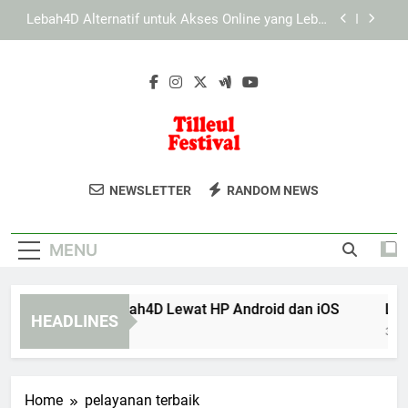
Skip
Panduan Aman Menggunakan Slot Lebah4D
to
Setiap Hari
content
LAE138 Login dan Peran Keamanan Browser
Modern
Panduan Slot Lebah4D Lewat HP Android dan iOS
Lebah4D Alternatif untuk Akses Online yang Lebih
Mudah
Tilleul Festival
Nikmati Festival Seni Dan Musik
Panduan Aman Menggunakan Slot Lebah4D
NEWSLETTER
RANDOM NEWS
Setiap Hari
Tahunan Di Tilleul Festival. Acara
LAE138 Login dan Peran Keamanan Browser
Budaya Yang Penuh Dengan Hiburan
Modern
MENU
Dan Kreativitas.
anduan Slot Lebah4D Lewat HP Android dan iOS
Lebah4D
HEADLINES
Months Ago
3 Months
Home
pelayanan terbaik