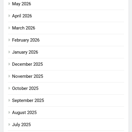
May 2026
April 2026
March 2026
February 2026
January 2026
December 2025
November 2025
October 2025
September 2025
August 2025
July 2025