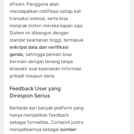
efisien. Pengguna akan
mendapatkan notifikasi setiap kali
transaksi selesai, serta bisa
melacak histori mereka kapan saja.
Sistem ini dibangun dengan
standar keamanan tinggi, termasuk
enkripsi data dan verifikasi
ganda
, sehingga pemain bisa
bermain dengan tenang tanpa
khawatir soal keamanan informasi
pribadi maupun dana.
Feedback User yang
Direspon Serius
Berbeda dari banyak platform yang
hanya menjadikan feedback
sebagai formalitas, Corlaslot justru
menjadikannya sebagai
sumber