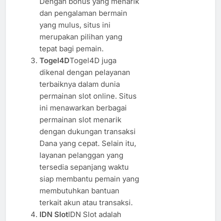
Dengan bonus yang menarik
dan pengalaman bermain
yang mulus, situs ini
merupakan pilihan yang
tepat bagi pemain.
Togel4D
Togel4D juga
dikenal dengan pelayanan
terbaiknya dalam dunia
permainan slot online. Situs
ini menawarkan berbagai
permainan slot menarik
dengan dukungan transaksi
Dana yang cepat. Selain itu,
layanan pelanggan yang
tersedia sepanjang waktu
siap membantu pemain yang
membutuhkan bantuan
terkait akun atau transaksi.
IDN Slot
IDN Slot adalah