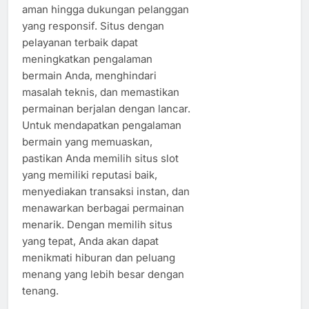
aman hingga dukungan pelanggan
yang responsif. Situs dengan
pelayanan terbaik dapat
meningkatkan pengalaman
bermain Anda, menghindari
masalah teknis, dan memastikan
permainan berjalan dengan lancar.
Untuk mendapatkan pengalaman
bermain yang memuaskan,
pastikan Anda memilih situs slot
yang memiliki reputasi baik,
menyediakan transaksi instan, dan
menawarkan berbagai permainan
menarik. Dengan memilih situs
yang tepat, Anda akan dapat
menikmati hiburan dan peluang
menang yang lebih besar dengan
tenang.