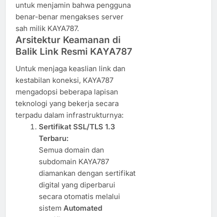
untuk menjamin bahwa pengguna
benar-benar mengakses server
sah milik KAYA787.
Arsitektur Keamanan di
Balik Link Resmi KAYA787
Untuk menjaga keaslian link dan
kestabilan koneksi, KAYA787
mengadopsi beberapa lapisan
teknologi yang bekerja secara
terpadu dalam infrastrukturnya:
Sertifikat SSL/TLS 1.3
Terbaru:
Semua domain dan
subdomain KAYA787
diamankan dengan sertifikat
digital yang diperbarui
secara otomatis melalui
sistem
Automated