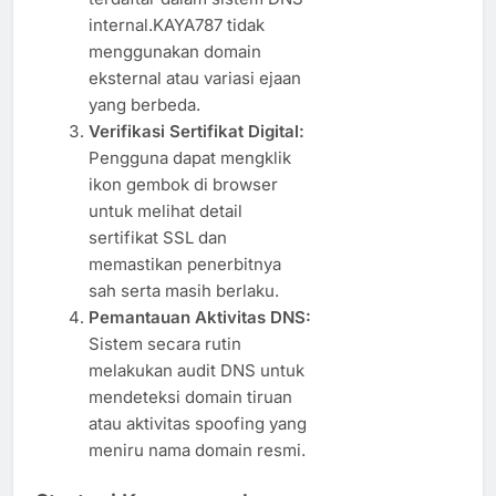
internal.KAYA787 tidak
menggunakan domain
eksternal atau variasi ejaan
yang berbeda.
Verifikasi Sertifikat Digital:
Pengguna dapat mengklik
ikon gembok di browser
untuk melihat detail
sertifikat SSL dan
memastikan penerbitnya
sah serta masih berlaku.
Pemantauan Aktivitas DNS:
Sistem secara rutin
melakukan audit DNS untuk
mendeteksi domain tiruan
atau aktivitas spoofing yang
meniru nama domain resmi.