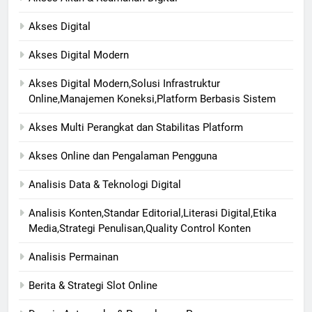
Akses Digital
Akses Digital Modern
Akses Digital Modern,Solusi Infrastruktur
Online,Manajemen Koneksi,Platform Berbasis Sistem
Akses Multi Perangkat dan Stabilitas Platform
Akses Online dan Pengalaman Pengguna
Analisis Data & Teknologi Digital
Analisis Konten,Standar Editorial,Literasi Digital,Etika
Media,Strategi Penulisan,Quality Control Konten
Analisis Permainan
Berita & Strategi Slot Online