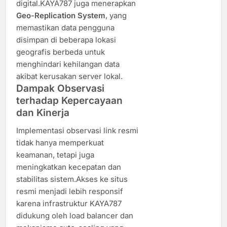
digital.KAYA787 juga menerapkan
Geo-Replication System
, yang
memastikan data pengguna
disimpan di beberapa lokasi
geografis berbeda untuk
menghindari kehilangan data
akibat kerusakan server lokal.
Dampak Observasi
terhadap Kepercayaan
dan Kinerja
Implementasi observasi link resmi
tidak hanya memperkuat
keamanan, tetapi juga
meningkatkan kecepatan dan
stabilitas sistem.Akses ke situs
resmi menjadi lebih responsif
karena infrastruktur KAYA787
didukung oleh load balancer dan