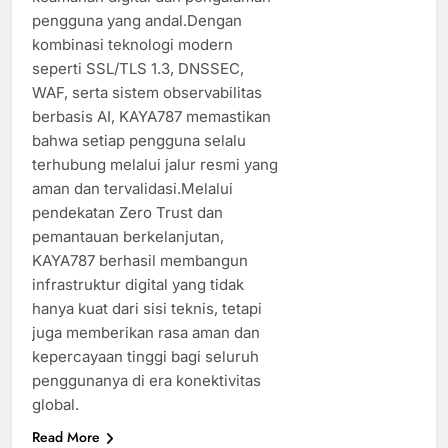
pengguna yang andal.Dengan
kombinasi teknologi modern
seperti SSL/TLS 1.3, DNSSEC,
WAF, serta sistem observabilitas
berbasis AI, KAYA787 memastikan
bahwa setiap pengguna selalu
terhubung melalui jalur resmi yang
aman dan tervalidasi.Melalui
pendekatan Zero Trust dan
pemantauan berkelanjutan,
KAYA787 berhasil membangun
infrastruktur digital yang tidak
hanya kuat dari sisi teknis, tetapi
juga memberikan rasa aman dan
kepercayaan tinggi bagi seluruh
penggunanya di era konektivitas
global.
Read More