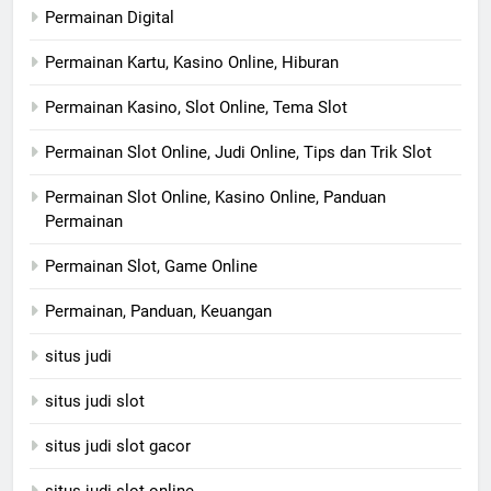
Permainan Digital
Permainan Kartu, Kasino Online, Hiburan
Permainan Kasino, Slot Online, Tema Slot
Permainan Slot Online, Judi Online, Tips dan Trik Slot
Permainan Slot Online, Kasino Online, Panduan
Permainan
Permainan Slot, Game Online
Permainan, Panduan, Keuangan
situs judi
situs judi slot
situs judi slot gacor