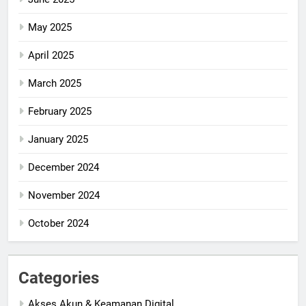
May 2025
April 2025
March 2025
February 2025
January 2025
December 2024
November 2024
October 2024
Categories
Akses Akun & Keamanan Digital