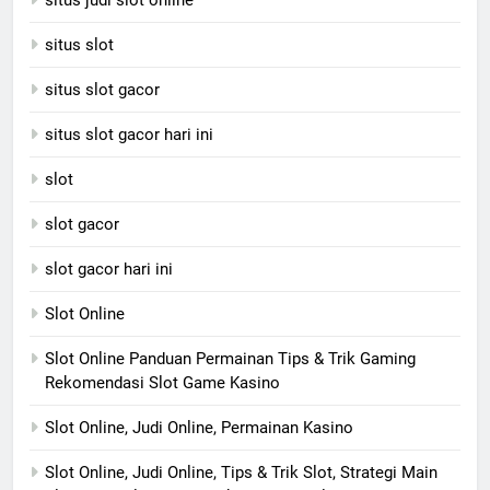
situs judi slot online
situs slot
situs slot gacor
situs slot gacor hari ini
slot
slot gacor
slot gacor hari ini
Slot Online
Slot Online Panduan Permainan Tips & Trik Gaming
Rekomendasi Slot Game Kasino
Slot Online, Judi Online, Permainan Kasino
Slot Online, Judi Online, Tips & Trik Slot, Strategi Main