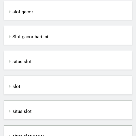
slot gacor
Slot gacor hari ini
situs slot
slot
situs slot