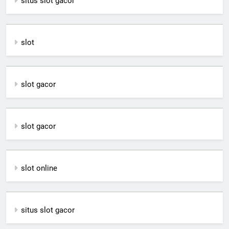
situs slot gacor
slot
slot gacor
slot gacor
slot online
situs slot gacor