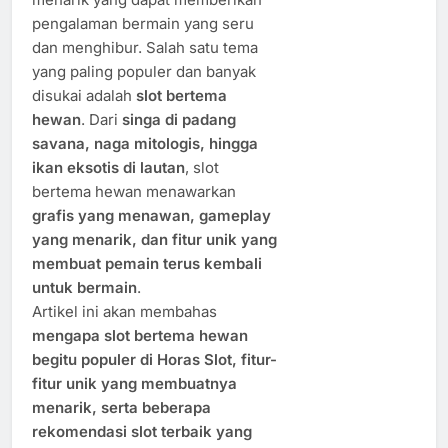
pengalaman bermain yang seru
dan menghibur. Salah satu tema
yang paling populer dan banyak
disukai adalah
slot bertema
hewan
. Dari
singa di padang
savana, naga mitologis, hingga
ikan eksotis di lautan
, slot
bertema hewan menawarkan
grafis yang menawan, gameplay
yang menarik, dan fitur unik yang
membuat pemain terus kembali
untuk bermain
.
Artikel ini akan membahas
mengapa slot bertema hewan
begitu populer di Horas Slot, fitur-
fitur unik yang membuatnya
menarik, serta beberapa
rekomendasi slot terbaik yang