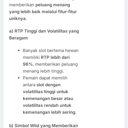
memberikan
peluang menang
yang lebih baik melalui fitur-fitur
uniknya
.
a) RTP Tinggi dan Volatilitas yang
Beragam
Banyak slot bertema hewan
memiliki
RTP lebih dari
96%
, memberikan peluang
menang lebih tinggi.
Pemain dapat memilih
antara
slot dengan
volatilitas tinggi untuk
kemenangan besar atau
volatilitas rendah untuk
kemenangan lebih sering
.
b) Simbol Wild yang Memberikan