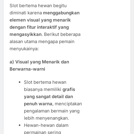
Slot bertema hewan begitu
diminati karena
menggabungkan
elemen visual yang menarik
dengan fitur interaktif yang
mengasyikkan
. Berikut beberapa
alasan utama mengapa pemain
menyukainya:
a) Visual yang Menarik dan
Berwarna-warni
Slot bertema hewan
biasanya memiliki
grafis
yang sangat detail dan
penuh warna
, menciptakan
pengalaman bermain yang
lebih menyenangkan.
Hewan-hewan dalam
permainan sering