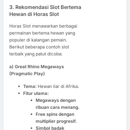
3.
Rekomendasi Slot Bertema
Hewan di Horas Slot
Horas Slot menawarkan berbagai
permainan bertema hewan yang
populer di kalangan pemain.
Berikut beberapa contoh slot
terbaik yang patut dicoba:
a) Great Rhino Megaways
(Pragmatic Play)
Tema:
Hewan liar di Afrika.
Fitur utama:
Megaways dengan
ribuan cara menang.
Free spins dengan
multiplier progresif.
Simbol badak