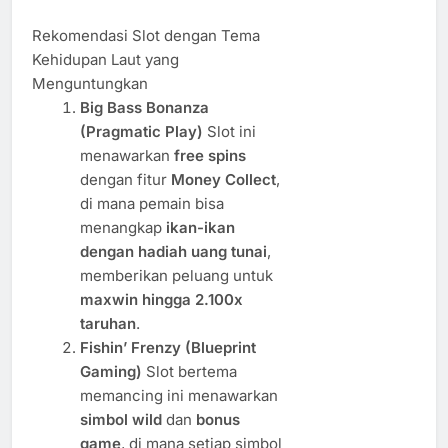
Rekomendasi Slot dengan Tema
Kehidupan Laut yang
Menguntungkan
Big Bass Bonanza
(Pragmatic Play)
Slot ini
menawarkan
free spins
dengan fitur
Money Collect
,
di mana pemain bisa
menangkap
ikan-ikan
dengan hadiah uang tunai
,
memberikan peluang untuk
maxwin hingga 2.100x
taruhan
.
Fishin’ Frenzy (Blueprint
Gaming)
Slot bertema
memancing ini menawarkan
simbol wild
dan
bonus
game
, di mana setiap simbol