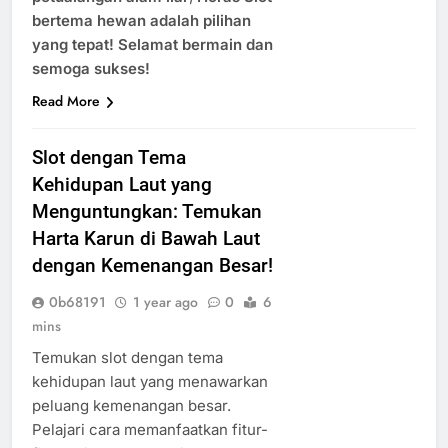
bertema hewan adalah pilihan
yang tepat!
Selamat bermain dan
semoga sukses!
Read More
Slot dengan Tema
Kehidupan Laut yang
Menguntungkan: Temukan
Harta Karun di Bawah Laut
dengan Kemenangan Besar!
0b68191
1 year ago
0
6
mins
Temukan slot dengan tema
kehidupan laut yang menawarkan
peluang kemenangan besar.
Pelajari cara memanfaatkan fitur-