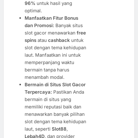
96%
untuk hasil yang
optimal.
Manfaatkan Fitur Bonus
dan Promosi:
Banyak situs
slot gacor menawarkan
free
spins
atau
cashback
untuk
slot dengan tema kehidupan
laut. Manfaatkan ini untuk
memperpanjang waktu
bermain tanpa harus
menambah modal.
Bermain di Situs Slot Gacor
Terpercaya:
Pastikan Anda
bermain di situs yang
memiliki reputasi baik dan
menawarkan banyak pilihan
slot dengan tema kehidupan
laut, seperti
Slot88
,
Lebah4D
, dan provider