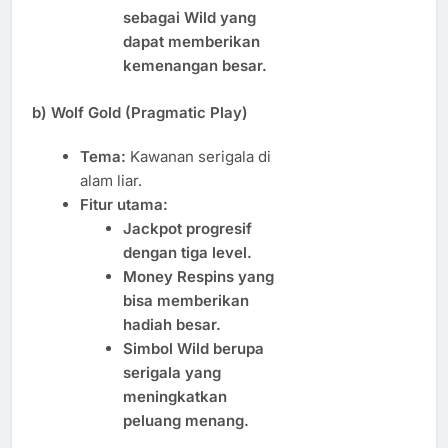
sebagai Wild yang
dapat memberikan
kemenangan besar.
b) Wolf Gold (Pragmatic Play)
Tema:
Kawanan serigala di
alam liar.
Fitur utama:
Jackpot progresif
dengan tiga level.
Money Respins yang
bisa memberikan
hadiah besar.
Simbol Wild berupa
serigala yang
meningkatkan
peluang menang.