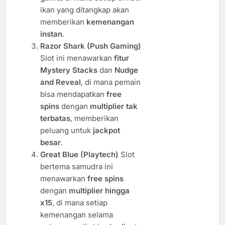
ikan yang ditangkap akan
memberikan
kemenangan
instan
.
Razor Shark (Push Gaming)
Slot ini menawarkan
fitur
Mystery Stacks
dan
Nudge
and Reveal
, di mana pemain
bisa mendapatkan
free
spins
dengan
multiplier tak
terbatas
, memberikan
peluang untuk
jackpot
besar
.
Great Blue (Playtech)
Slot
bertema samudra ini
menawarkan
free spins
dengan
multiplier hingga
x15
, di mana setiap
kemenangan selama