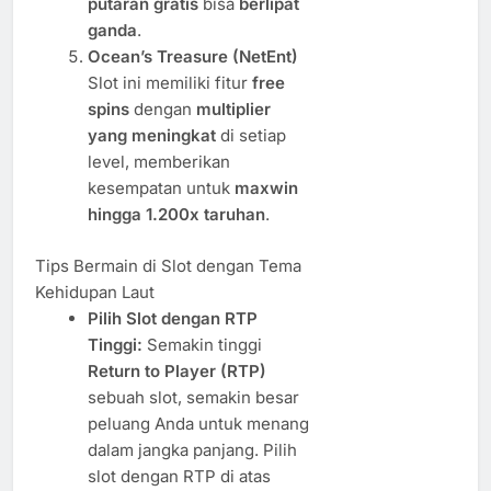
putaran gratis
bisa
berlipat
ganda
.
Ocean’s Treasure (NetEnt)
Slot ini memiliki fitur
free
spins
dengan
multiplier
yang meningkat
di setiap
level, memberikan
kesempatan untuk
maxwin
hingga 1.200x taruhan
.
Tips Bermain di Slot dengan Tema
Kehidupan Laut
Pilih Slot dengan RTP
Tinggi:
Semakin tinggi
Return to Player (RTP)
sebuah slot, semakin besar
peluang Anda untuk menang
dalam jangka panjang. Pilih
slot dengan RTP di atas