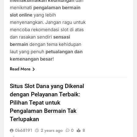
memaksimalkan keuntungan
dan
menikmati
pengalaman bermain
slot online
yang lebih
menyenangkan. Jangan ragu untuk
mencoba rekomendasi slot di atas
dan rasakan sendiri
sensasi
bermain
dengan tema kehidupan
laut yang penuh
petualangan dan
kemenangan besar
!
Read More
Situs Slot Dana yang Dikenal
dengan Pelayanan Terbaik:
Pilihan Tepat untuk
Pengalaman Bermain Tak
Terlupakan
0b68191
2 years ago
0
8