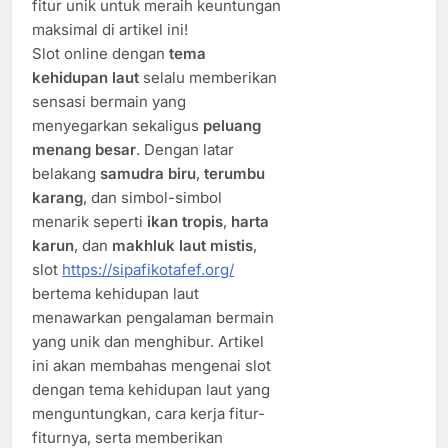
fitur unik untuk meraih keuntungan
maksimal di artikel ini!
Slot online dengan
tema
kehidupan laut
selalu memberikan
sensasi bermain yang
menyegarkan sekaligus
peluang
menang besar
. Dengan latar
belakang
samudra biru
,
terumbu
karang
, dan simbol-simbol
menarik seperti
ikan tropis
,
harta
karun
, dan
makhluk laut mistis
,
slot
https://sipafikotafef.org/
bertema kehidupan laut
menawarkan pengalaman bermain
yang unik dan menghibur. Artikel
ini akan membahas mengenai slot
dengan tema kehidupan laut yang
menguntungkan, cara kerja fitur-
fiturnya, serta memberikan