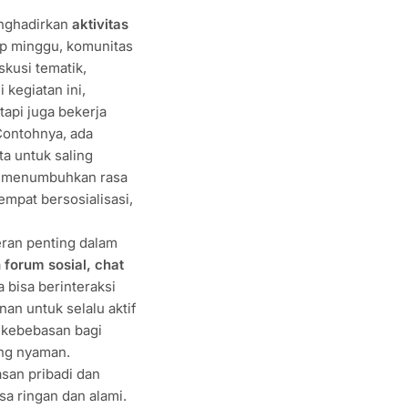
nghadirkan
aktivitas
p minggu, komunitas
skusi tematik,
 kegiatan ini,
tapi juga bekerja
Contohnya, ada
a untuk saling
ni menumbuhkan rasa
mpat bersosialisasi,
eran penting dalam
a
forum sosial, chat
bisa berinteraksi
an untuk selalu aktif
 kebebasan bagi
ang nyaman.
san pribadi dan
asa ringan dan alami.