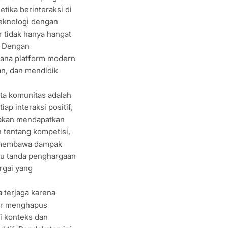
ika berinteraksi di
teknologi dengan
r tidak hanya hangat
l. Dengan
mana platform modern
n, dan mendidik
ta komunitas adalah
iap interaksi positif,
 akan mendapatkan
 tentang kompetisi,
g membawa dampak
tau tanda penghargaan
rgai yang
 terjaga karena
ar menghapus
i konteks dan