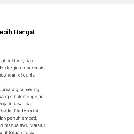
Lebih Hangat
t, inklusif, dan
 dan kegiatan berbasis
ubungan di dunia
nia digital sering
 yang sibuk mengejar
njadi dasar dari
beda. Platform ini
dan penuh empati,
an manusiawi. Melalui
jahteraan sosial,