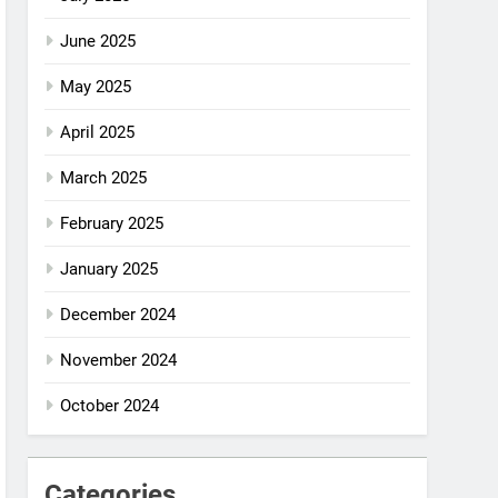
June 2025
May 2025
April 2025
March 2025
February 2025
January 2025
December 2024
November 2024
October 2024
Categories