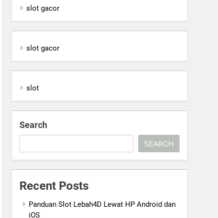
slot gacor
slot gacor
slot
Search
SEARCH
Recent Posts
Panduan Slot Lebah4D Lewat HP Android dan
iOS