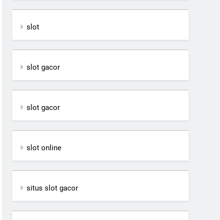
slot
slot gacor
slot gacor
slot online
situs slot gacor