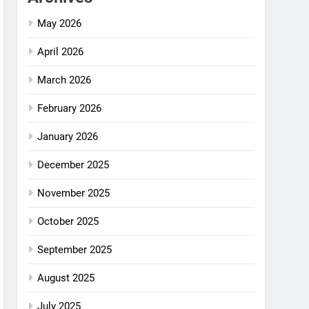
May 2026
April 2026
March 2026
February 2026
January 2026
December 2025
November 2025
October 2025
September 2025
August 2025
July 2025