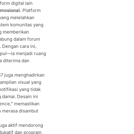
rm digital lain
emosional.
Platform
 yang melelahkan
stem komunitas yang
ng memberikan
gabung dalam forum
 Dengan cara ini,
mpul—ia menjadi ruang
 diterima dan
87 juga menghadirkan
mpilan visual yang
otifikasi yang tidak
damai. Desain ini
ience,” memastikan
n merasa disambut
juga aktif mendorong
dukatif dan program