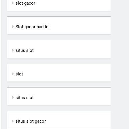
slot gacor
Slot gacor hari ini
situs slot
slot
situs slot
situs slot gacor