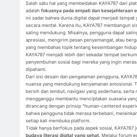
Salah satu hal yang membedakan KAYA787 dari platfo
adalah
fokusnya pada empati dan kesejahteraan 
ini sadar bahwa dunia digital dapat menjadi tempat
secara mental. Karena itu, KAYA787 membangun si
saling mendukung. Misalnya, pengguna dapat sali
apresiasi, mengirim pesan penyemangat, atau ber
yang membahas topik tentang keseimbangan hidup.
KAYA787 menjadi lebih dari sekadar tempat berku
penyembuhan sosial bagi mereka yang ingin merasa
dipahami.
Dari sisi desain dan pengalaman pengguna, KAYA7
nuansa yang mendukung kenyamanan emosional. Ta
bersih dan lembut, navigasi yang sederhana, serta n
mengganggu membantu menciptakan suasana yang 
dirancang dengan prinsip “human-centered exper
bahwa pengguna tidak merasa terbebani, melainka
setiap kali membuka platform.
Tidak hanya berfokus pada aspek sosial, KAYA787 
budaya literasi digital yang sehat.
Melalui forum e