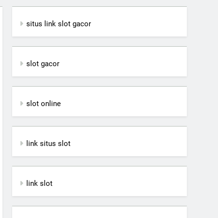
situs link slot gacor
slot gacor
slot online
link situs slot
link slot