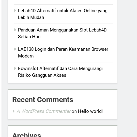
Lebah4D Alternatif untuk Akses Online yang
Lebih Mudah
Panduan Aman Menggunakan Slot Lebah4D
Setiap Hari
LAE138 Login dan Peran Keamanan Browser
Modern
Edwinslot Alternatif dan Cara Mengurangi
Risiko Gangguan Akses
Recent Comments
A WordPress Commenter
on
Hello world!
Archives