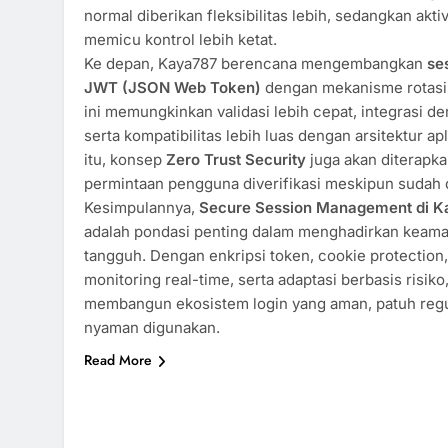
normal diberikan fleksibilitas lebih, sedangkan aktiv
memicu kontrol lebih ketat.
Ke depan, Kaya787 berencana mengembangkan
se
JWT (JSON Web Token)
dengan mekanisme rotasi 
ini memungkinkan validasi lebih cepat, integrasi d
serta kompatibilitas lebih luas dengan arsitektur ap
itu, konsep
Zero Trust Security
juga akan diterapka
permintaan pengguna diverifikasi meskipun sudah d
Kesimpulannya,
Secure Session Management di Ka
adalah pondasi penting dalam menghadirkan keama
tangguh. Dengan enkripsi token, cookie protection,
monitoring real-time, serta adaptasi berbasis risiko
membangun ekosistem login yang aman, patuh regul
nyaman digunakan.
Read More