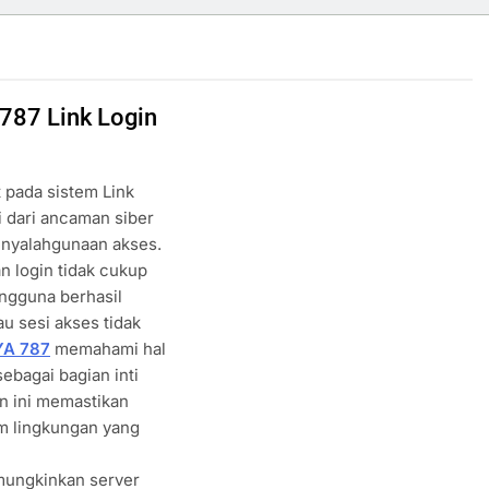
787 Link Login
pada sistem Link
 dari ancaman siber
penyalahgunaan akses.
n login tidak cukup
engguna berhasil
u sesi akses tidak
A 787
memahami hal
ebagai bagian inti
n ini memastikan
m lingkungan yang
ungkinkan server