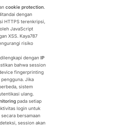
pan
cookie protection
.
itandai dengan
si HTTPS terenkripsi,
oleh JavaScript
ngan XSS. Kaya787
ngurangi risiko
87 dilengkapi dengan
IP
astikan bahwa session
device fingerprinting
t pengguna. Jika
 berbeda, sistem
tentikasi ulang.
nitoring
pada setiap
tivitas login untuk
n secara bersamaan
rdeteksi, session akan