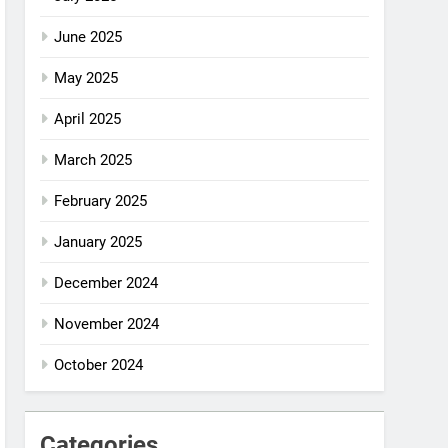
June 2025
May 2025
April 2025
March 2025
February 2025
January 2025
December 2024
November 2024
October 2024
Categories