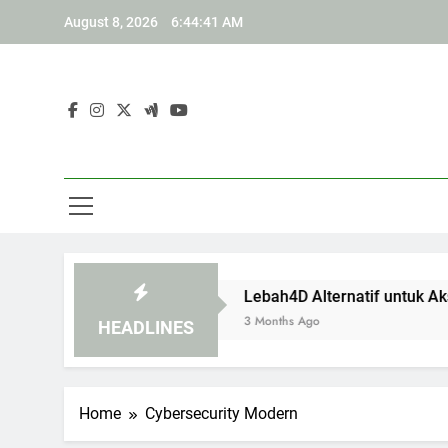
Skip
August 8, 2026
6:44:42 AM
to
content
Till
Nikmati Fe
ndroid dan iOS
Lebah4D Alternatif untuk Akses Online
3 Months Ago
HEADLINES
Home
Cybersecurity Modern