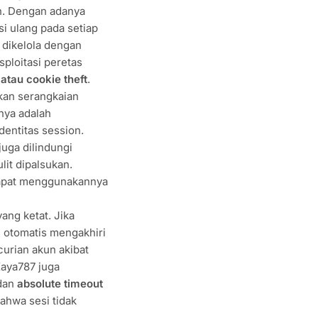
n. Dengan adanya
i ulang pada setiap
 dikelola dengan
ploitasi peretas
 atau cookie theft
.
kan serangkaian
unya adalah
dentitas session.
juga dilindungi
lit dipalsukan.
 dapat menggunakannya
ang ketat. Jika
m otomatis mengakhiri
urian akun akibat
Kaya787 juga
 dan
absolute timeout
bahwa sesi tidak