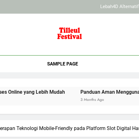
Lebah4D Alternati
Panduan Aman M
LAE138 Login
eul Festival
Panduan Sl
stival Seni Dan Musik Tahunan Di Tilleul Festival. Acara Buda
Lebah4D Alternati
SAMPLE PAGE
Panduan Aman M
LAE138 Login
yang Lebih Mudah
Panduan Aman Menggunakan Slot Leb
3 Months Ago
erapan Teknologi Mobile-Friendly pada Platform Slot Digital Hari