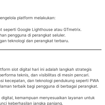
 pengelola platform melakukan:
at seperti Google Lighthouse atau GTmetrix.
n pengguna di perangkat seluler.
an teknologi dan perangkat terbaru.
orm slot digital hari ini adalah langkah strategis
orma teknis, dan visibilitas di mesin pencari.
si kecepatan, dan teknologi pendukung seperti PWA
aman terbaik bagi pengguna di berbagai perangkat.
ran digital, kemampuan menyesuaikan layanan untuk
unci keberhasilan jangka panjang.