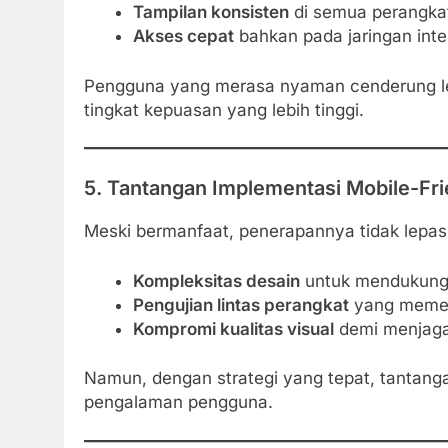
Tampilan konsisten
di semua perangka
Akses cepat
bahkan pada jaringan inter
Pengguna yang merasa nyaman cenderung lebi
tingkat kepuasan yang lebih tinggi.
5. Tantangan Implementasi Mobile-Fri
Meski bermanfaat, penerapannya tidak lepas 
Kompleksitas desain
untuk mendukung 
Pengujian lintas perangkat
yang memer
Kompromi kualitas visual
demi menjaga
Namun, dengan strategi yang tepat, tantanga
pengalaman pengguna.