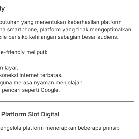
ly
kebutuhan yang menentukan keberhasilan platform
na smartphone, platform yang tidak mengoptimalkan
ile berisiko kehilangan sebagian besar audiens.
-friendly meliputi:
 layar.
oneksi internet terbatas.
guna merasa nyaman menjelajah.
 pencari seperti Google.
Platform Slot Digital
ngelola platform menerapkan beberapa prinsip