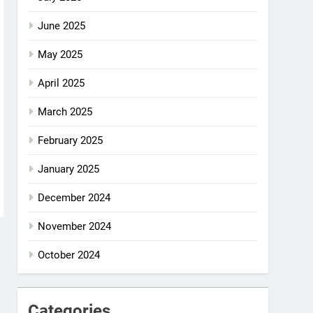
June 2025
May 2025
April 2025
March 2025
February 2025
January 2025
December 2024
November 2024
October 2024
Categories