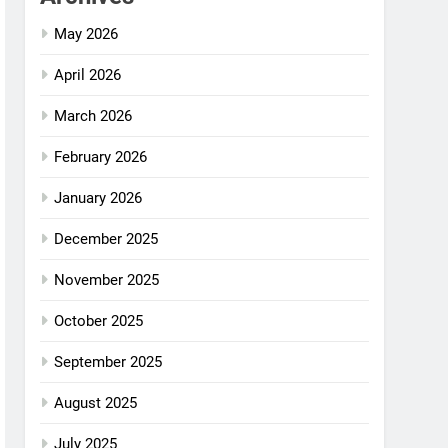
May 2026
April 2026
March 2026
February 2026
January 2026
December 2025
November 2025
October 2025
September 2025
August 2025
July 2025