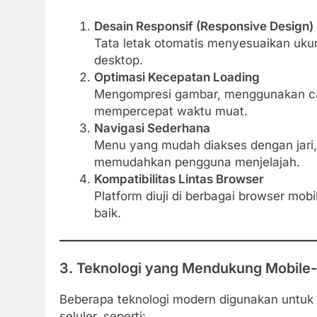
Desain Responsif (Responsive Design)
Tata letak otomatis menyesuaikan ukur
desktop.
Optimasi Kecepatan Loading
Mengompresi gambar, menggunakan cac
mempercepat waktu muat.
Navigasi Sederhana
Menu yang mudah diakses dengan jari, t
memudahkan pengguna menjelajah.
Kompatibilitas Lintas Browser
Platform diuji di berbagai browser mo
baik.
3. Teknologi yang Mendukung Mobile-
Beberapa teknologi modern digunakan untuk 
seluler, seperti: