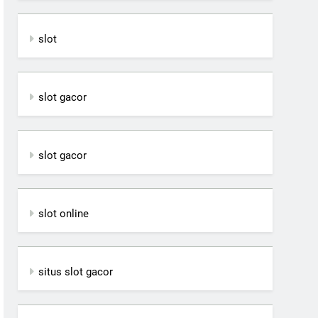
slot
slot gacor
slot gacor
slot online
situs slot gacor