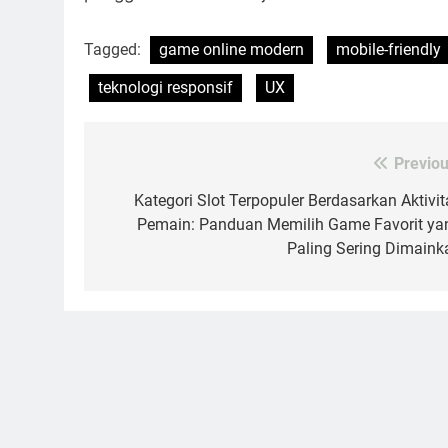
Tagged:
game online modern
mobile-friendly
teknologi responsif
UX
Previou
Post
navigation
Kategori Slot Terpopuler Berdasarkan Aktivit
Pemain: Panduan Memilih Game Favorit ya
Paling Sering Dimaink