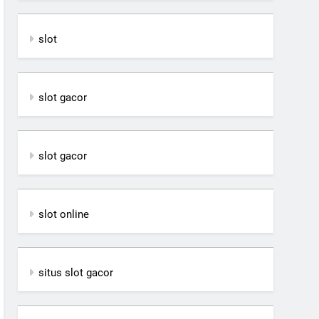
slot
slot gacor
slot gacor
slot online
situs slot gacor