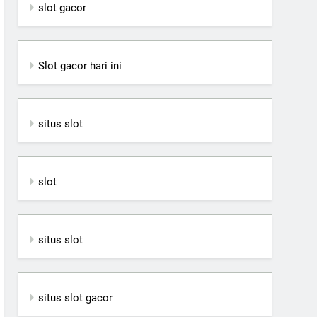
slot gacor
Slot gacor hari ini
situs slot
slot
situs slot
situs slot gacor