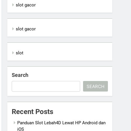
slot gacor
slot gacor
slot
Search
SEARCH
Recent Posts
Panduan Slot Lebah4D Lewat HP Android dan
iOS