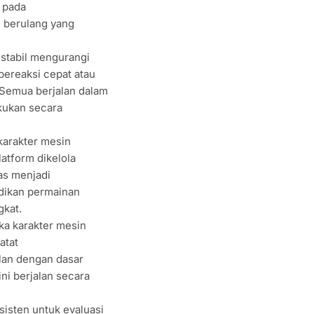
s pada
 berulang yang
 stabil mengurangi
ereaksi cepat atau
.Semua berjalan dalam
kukan secara
karakter mesin
atform dikelola
as menjadi
adikan permainan
gkat.
ka karakter mesin
atat
lan dengan dasar
ni berjalan secara
sisten untuk evaluasi