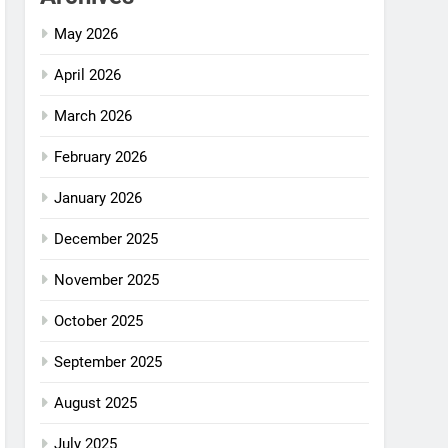
May 2026
April 2026
March 2026
February 2026
January 2026
December 2025
November 2025
October 2025
September 2025
August 2025
July 2025