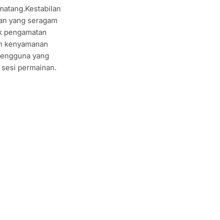
matang.Kestabilan
man yang seragam
uk pengamatan
an kenyamanan
 pengguna yang
 sesi permainan.