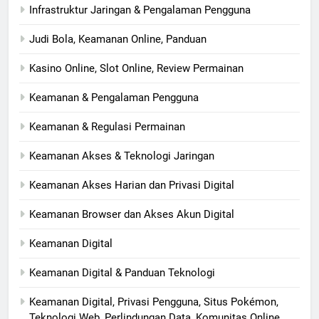
Infrastruktur Jaringan & Pengalaman Pengguna
Judi Bola, Keamanan Online, Panduan
Kasino Online, Slot Online, Review Permainan
Keamanan & Pengalaman Pengguna
Keamanan & Regulasi Permainan
Keamanan Akses & Teknologi Jaringan
Keamanan Akses Harian dan Privasi Digital
Keamanan Browser dan Akses Akun Digital
Keamanan Digital
Keamanan Digital & Panduan Teknologi
Keamanan Digital, Privasi Pengguna, Situs Pokémon,
Teknologi Web, Perlindungan Data, Komunitas Online,