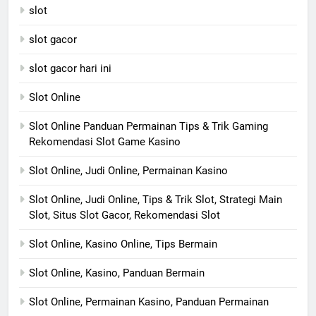
slot
slot gacor
slot gacor hari ini
Slot Online
Slot Online Panduan Permainan Tips & Trik Gaming
Rekomendasi Slot Game Kasino
Slot Online, Judi Online, Permainan Kasino
Slot Online, Judi Online, Tips & Trik Slot, Strategi Main
Slot, Situs Slot Gacor, Rekomendasi Slot
Slot Online, Kasino Online, Tips Bermain
Slot Online, Kasino, Panduan Bermain
Slot Online, Permainan Kasino, Panduan Permainan