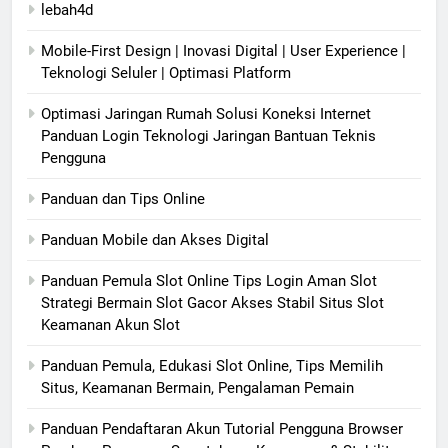
lebah4d
Mobile-First Design | Inovasi Digital | User Experience |
Teknologi Seluler | Optimasi Platform
Optimasi Jaringan Rumah Solusi Koneksi Internet
Panduan Login Teknologi Jaringan Bantuan Teknis
Pengguna
Panduan dan Tips Online
Panduan Mobile dan Akses Digital
Panduan Pemula Slot Online Tips Login Aman Slot
Strategi Bermain Slot Gacor Akses Stabil Situs Slot
Keamanan Akun Slot
Panduan Pemula, Edukasi Slot Online, Tips Memilih
Situs, Keamanan Bermain, Pengalaman Pemain
Panduan Pendaftaran Akun Tutorial Pengguna Browser