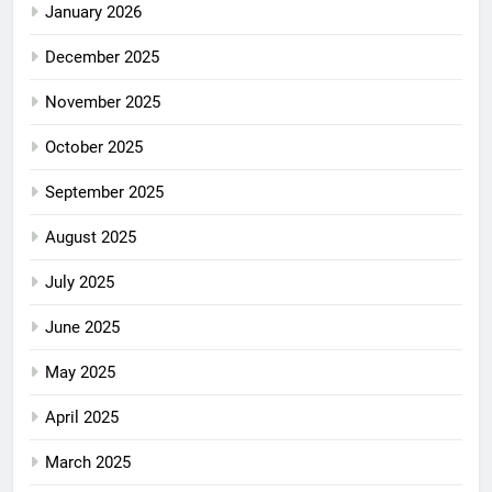
January 2026
December 2025
November 2025
October 2025
September 2025
August 2025
July 2025
June 2025
May 2025
April 2025
March 2025