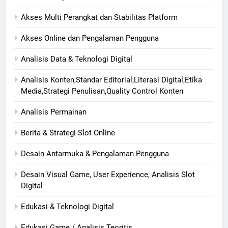
Akses Multi Perangkat dan Stabilitas Platform
Akses Online dan Pengalaman Pengguna
Analisis Data & Teknologi Digital
Analisis Konten,Standar Editorial,Literasi Digital,Etika
Media,Strategi Penulisan,Quality Control Konten
Analisis Permainan
Berita & Strategi Slot Online
Desain Antarmuka & Pengalaman Pengguna
Desain Visual Game, User Experience, Analisis Slot
Digital
Edukasi & Teknologi Digital
Edukasi Game / Analisis Teoritis