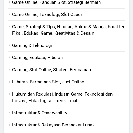
Game Online, Panduan Slot, Strategi Bermain
Game Online, Teknologi, Slot Gacor
Game, Strategi & Tips, Hiburan, Anime & Manga, Karakter
Fiksi, Edukasi Game, Kreativitas & Desain
Gaming & Teknologi
Gaming, Edukasi, Hiburan
Gaming, Slot Online, Strategi Permainan
Hiburan, Permainan Slot, Judi Online
Hukum dan Regulasi, Industri Game, Teknologi dan
Inovasi, Etika Digital, Tren Global
Infrastruktur & Observability
Infrastruktur & Rekayasa Perangkat Lunak