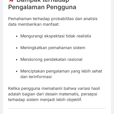
Pengalaman Pengguna
Pemahaman terhadap probabilitas dan analisis
data memberikan manfaat:
Mengurangi ekspektasi tidak realistis
Meningkatkan pemahaman sistem
Mendorong pendekatan rasional
Menciptakan pengalaman yang lebih sehat
dan terinformasi
Ketika pengguna memahami bahwa variasi hasil
adalah bagian dari desain matematis, persepsi
terhadap sistem menjadi lebih objektif.