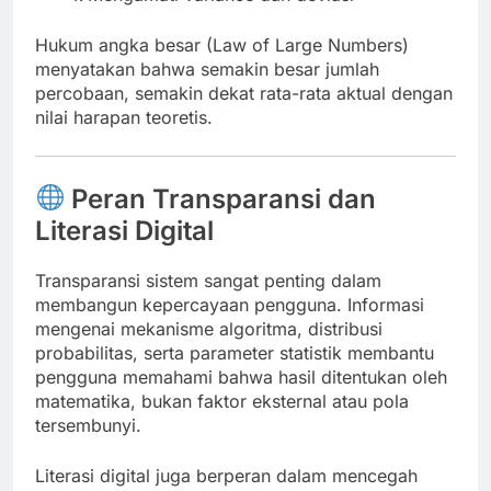
Hukum angka besar (Law of Large Numbers)
menyatakan bahwa semakin besar jumlah
percobaan, semakin dekat rata-rata aktual dengan
nilai harapan teoretis.
Peran Transparansi dan
Literasi Digital
Transparansi sistem sangat penting dalam
membangun kepercayaan pengguna. Informasi
mengenai mekanisme algoritma, distribusi
probabilitas, serta parameter statistik membantu
pengguna memahami bahwa hasil ditentukan oleh
matematika, bukan faktor eksternal atau pola
tersembunyi.
Literasi digital juga berperan dalam mencegah