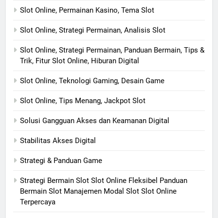
Slot Online, Permainan Kasino, Tema Slot
Slot Online, Strategi Permainan, Analisis Slot
Slot Online, Strategi Permainan, Panduan Bermain, Tips &
Trik, Fitur Slot Online, Hiburan Digital
Slot Online, Teknologi Gaming, Desain Game
Slot Online, Tips Menang, Jackpot Slot
Solusi Gangguan Akses dan Keamanan Digital
Stabilitas Akses Digital
Strategi & Panduan Game
Strategi Bermain Slot Slot Online Fleksibel Panduan
Bermain Slot Manajemen Modal Slot Slot Online
Terpercaya