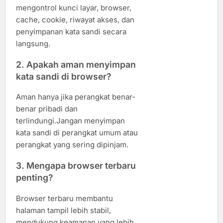
mengontrol kunci layar, browser,
cache, cookie, riwayat akses, dan
penyimpanan kata sandi secara
langsung.
2. Apakah aman menyimpan
kata sandi di browser?
Aman hanya jika perangkat benar-
benar pribadi dan
terlindungi.Jangan menyimpan
kata sandi di perangkat umum atau
perangkat yang sering dipinjam.
3. Mengapa browser terbaru
penting?
Browser terbaru membantu
halaman tampil lebih stabil,
mendukung keamanan yang lebih