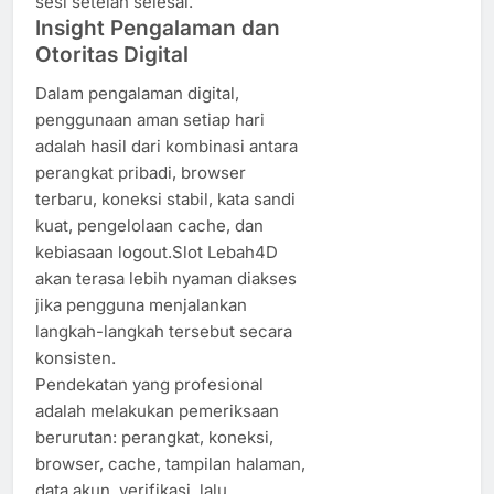
sesi setelah selesai.
Insight Pengalaman dan
Otoritas Digital
Dalam pengalaman digital,
penggunaan aman setiap hari
adalah hasil dari kombinasi antara
perangkat pribadi, browser
terbaru, koneksi stabil, kata sandi
kuat, pengelolaan cache, dan
kebiasaan logout.Slot Lebah4D
akan terasa lebih nyaman diakses
jika pengguna menjalankan
langkah-langkah tersebut secara
konsisten.
Pendekatan yang profesional
adalah melakukan pemeriksaan
berurutan: perangkat, koneksi,
browser, cache, tampilan halaman,
data akun, verifikasi, lalu