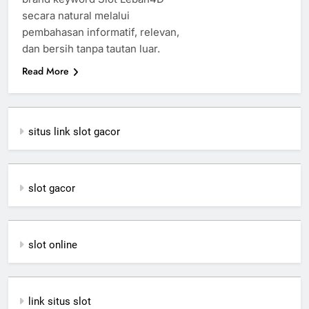
secara natural melalui
pembahasan informatif, relevan,
dan bersih tanpa tautan luar.
Read More
situs link slot gacor
slot gacor
slot online
link situs slot