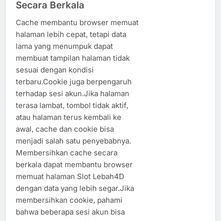
Secara Berkala
Cache membantu browser memuat
halaman lebih cepat, tetapi data
lama yang menumpuk dapat
membuat tampilan halaman tidak
sesuai dengan kondisi
terbaru.Cookie juga berpengaruh
terhadap sesi akun.Jika halaman
terasa lambat, tombol tidak aktif,
atau halaman terus kembali ke
awal, cache dan cookie bisa
menjadi salah satu penyebabnya.
Membersihkan cache secara
berkala dapat membantu browser
memuat halaman Slot Lebah4D
dengan data yang lebih segar.Jika
membersihkan cookie, pahami
bahwa beberapa sesi akun bisa