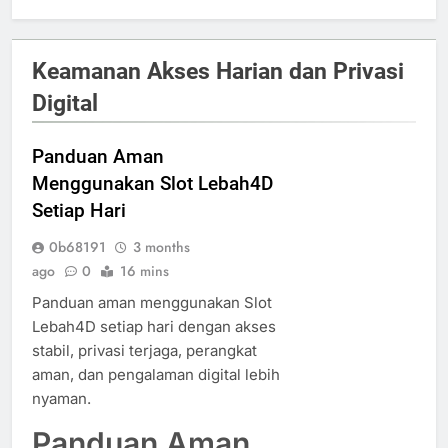
Keamanan Akses Harian dan Privasi
Digital
Panduan Aman
Menggunakan Slot Lebah4D
Setiap Hari
0b68191
3 months
ago
0
16 mins
Panduan aman menggunakan Slot
Lebah4D setiap hari dengan akses
stabil, privasi terjaga, perangkat
aman, dan pengalaman digital lebih
nyaman.
Panduan Aman