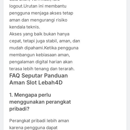
logout.Urutan ini membantu
pengguna menjaga akses tetap
aman dan mengurangi risiko
kendala teknis.
Akses yang baik bukan hanya
cepat, tetapi juga stabil, aman, dan
mudah dipahami.Ketika pengguna
membangun kebiasaan aman,
pengalaman digital harian akan
terasa lebih tenang dan terarah.
FAQ Seputar Panduan
Aman Slot Lebah4D
1. Mengapa perlu
menggunakan perangkat
pribadi?
Perangkat pribadi lebih aman
karena pengguna dapat