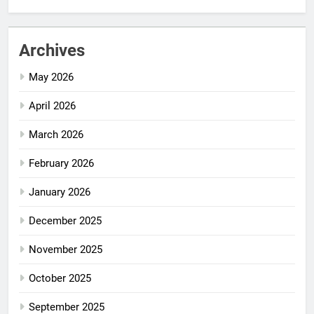
Archives
May 2026
April 2026
March 2026
February 2026
January 2026
December 2025
November 2025
October 2025
September 2025