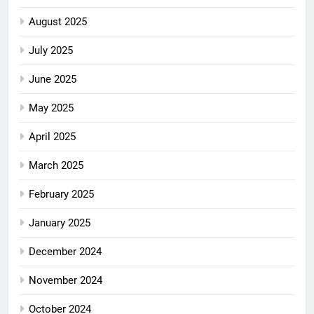
August 2025
July 2025
June 2025
May 2025
April 2025
March 2025
February 2025
January 2025
December 2024
November 2024
October 2024