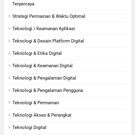
Terpercaya
Strategi Permainan & Waktu Optimal
Teknologi / Keamanan Aplikasi
Teknologi & Desain Platform Digital
Teknologi & Etika Digital
Teknologi & Keamanan Digital
Teknologi & Pengalaman Digital
Teknologi & Pengalaman Pengguna
Teknologi & Permainan
Teknologi Akses & Perangkat
Teknologi Digital