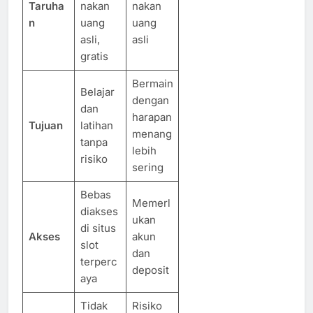
Taruha
nakan
nakan
n
uang
uang
asli,
asli
gratis
Bermain
Belajar
dengan
dan
harapan
Tujuan
latihan
menang
tanpa
lebih
risiko
sering
Bebas
Memerl
diakses
ukan
di situs
Akses
akun
slot
dan
terperc
deposit
aya
Tidak
Risiko