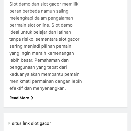
Slot demo dan slot gacor memiliki
peran berbeda namun saling
melengkapi dalam pengalaman
bermain slot online. Slot demo
ideal untuk belajar dan latihan
tanpa risiko, sementara slot gacor
sering menjadi pilihan pemain
yang ingin meraih kemenangan
lebih besar. Pemahaman dan
penggunaan yang tepat dari
keduanya akan membantu pemain
menikmati permainan dengan lebih
efektif dan menyenangkan.
Read More
situs link slot gacor