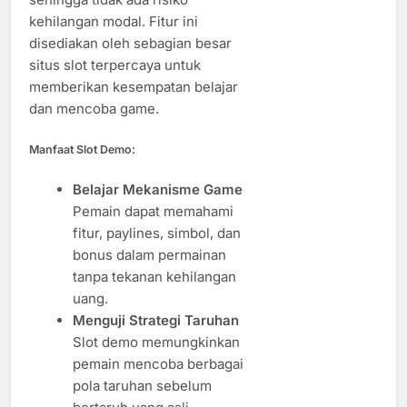
kehilangan modal. Fitur ini
disediakan oleh sebagian besar
situs slot terpercaya untuk
memberikan kesempatan belajar
dan mencoba game.
Manfaat Slot Demo:
Belajar Mekanisme Game
Pemain dapat memahami
fitur, paylines, simbol, dan
bonus dalam permainan
tanpa tekanan kehilangan
uang.
Menguji Strategi Taruhan
Slot demo memungkinkan
pemain mencoba berbagai
pola taruhan sebelum