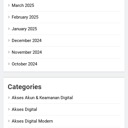
March 2025
February 2025
January 2025
December 2024
November 2024
October 2024
Categories
Akses Akun & Keamanan Digital
Akses Digital
Akses Digital Modern