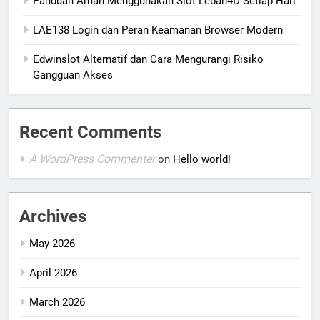
Panduan Aman Menggunakan Slot Lebah4D Setiap Hari
LAE138 Login dan Peran Keamanan Browser Modern
Edwinslot Alternatif dan Cara Mengurangi Risiko
Gangguan Akses
Recent Comments
A WordPress Commenter
on
Hello world!
Archives
May 2026
April 2026
March 2026