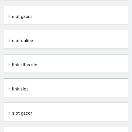
slot gacor
slot online
link situs slot
link slot
slot gacor