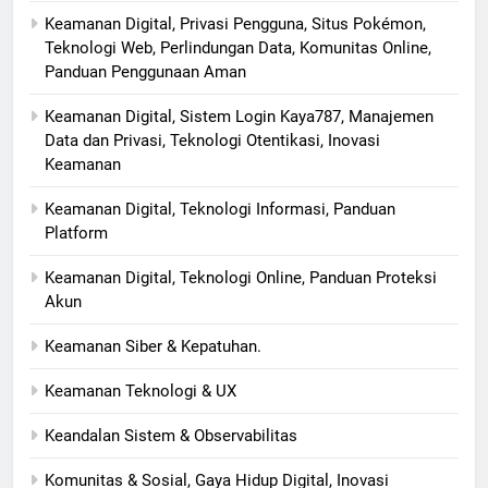
Keamanan Digital, Privasi Pengguna, Situs Pokémon,
Teknologi Web, Perlindungan Data, Komunitas Online,
Panduan Penggunaan Aman
Keamanan Digital, Sistem Login Kaya787, Manajemen
Data dan Privasi, Teknologi Otentikasi, Inovasi
Keamanan
Keamanan Digital, Teknologi Informasi, Panduan
Platform
Keamanan Digital, Teknologi Online, Panduan Proteksi
Akun
Keamanan Siber & Kepatuhan.
Keamanan Teknologi & UX
Keandalan Sistem & Observabilitas
Komunitas & Sosial, Gaya Hidup Digital, Inovasi