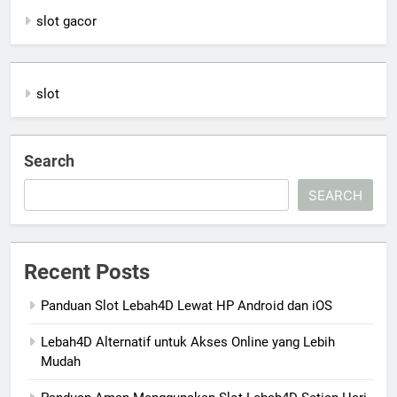
slot gacor
slot
Search
SEARCH
Recent Posts
Panduan Slot Lebah4D Lewat HP Android dan iOS
Lebah4D Alternatif untuk Akses Online yang Lebih
Mudah