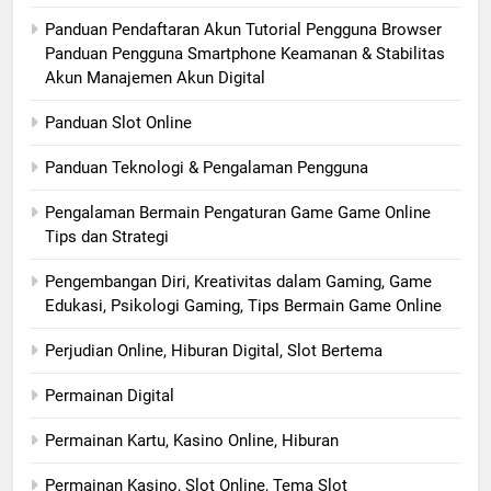
Panduan Pendaftaran Akun Tutorial Pengguna Browser
Panduan Pengguna Smartphone Keamanan & Stabilitas
Akun Manajemen Akun Digital
Panduan Slot Online
Panduan Teknologi & Pengalaman Pengguna
Pengalaman Bermain Pengaturan Game Game Online
Tips dan Strategi
Pengembangan Diri, Kreativitas dalam Gaming, Game
Edukasi, Psikologi Gaming, Tips Bermain Game Online
Perjudian Online, Hiburan Digital, Slot Bertema
Permainan Digital
Permainan Kartu, Kasino Online, Hiburan
Permainan Kasino, Slot Online, Tema Slot