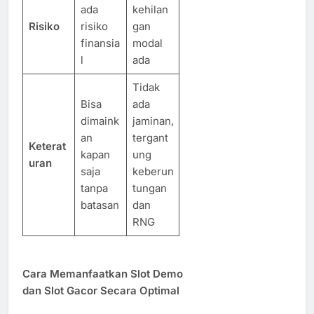
ada
kehilan
Risiko
risiko
gan
finansia
modal
l
ada
Tidak
Bisa
ada
dimaink
jaminan,
an
tergant
Keterat
kapan
ung
uran
saja
keberun
tanpa
tungan
batasan
dan
RNG
Cara Memanfaatkan Slot Demo
dan Slot Gacor Secara Optimal