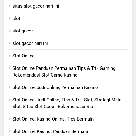
situs slot gacor hari ini
slot
slot gacor
slot gacor hari ini
Slot Online
Slot Online Panduan Permainan Tips & Trik Gaming
Rekomendasi Slot Game Kasino
Slot Online, Judi Online, Permainan Kasino
Slot Online, Judi Online, Tips & Trik Slot, Strategi Main
Slot, Situs Slot Gacor, Rekomendasi Slot
Slot Online, Kasino Online, Tips Bermain
Slot Online, Kasino, Panduan Bermain