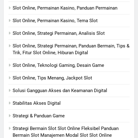
Slot Online, Permainan Kasino, Panduan Permainan
Slot Online, Permainan Kasino, Tema Slot
Slot Online, Strategi Permainan, Analisis Slot
Slot Online, Strategi Permainan, Panduan Bermain, Tips &
Trik, Fitur Slot Online, Hiburan Digital
Slot Online, Teknologi Gaming, Desain Game
Slot Online, Tips Menang, Jackpot Slot
Solusi Gangguan Akses dan Keamanan Digital
Stabilitas Akses Digital
Strategi & Panduan Game
Strategi Bermain Slot Slot Online Fleksibel Panduan
Bermain Slot Manajemen Modal Slot Slot Online