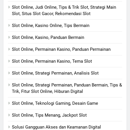
Slot Online, Judi Online, Tips & Trik Slot, Strategi Main
Slot, Situs Slot Gacor, Rekomendasi Slot
Slot Online, Kasino Online, Tips Bermain
Slot Online, Kasino, Panduan Bermain
Slot Online, Permainan Kasino, Panduan Permainan
Slot Online, Permainan Kasino, Tema Slot
Slot Online, Strategi Permainan, Analisis Slot
Slot Online, Strategi Permainan, Panduan Bermain, Tips &
Trik, Fitur Slot Online, Hiburan Digital
Slot Online, Teknologi Gaming, Desain Game
Slot Online, Tips Menang, Jackpot Slot
Solusi Gangguan Akses dan Keamanan Digital