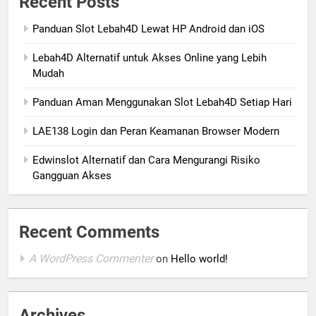
Recent Posts
Panduan Slot Lebah4D Lewat HP Android dan iOS
Lebah4D Alternatif untuk Akses Online yang Lebih
Mudah
Panduan Aman Menggunakan Slot Lebah4D Setiap Hari
LAE138 Login dan Peran Keamanan Browser Modern
Edwinslot Alternatif dan Cara Mengurangi Risiko
Gangguan Akses
Recent Comments
A WordPress Commenter
on
Hello world!
Archives