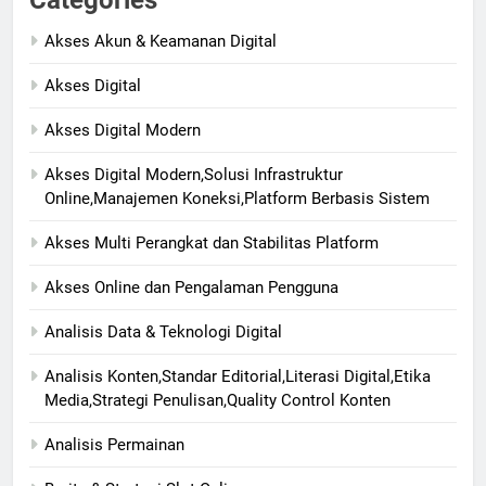
Categories
Akses Akun & Keamanan Digital
Akses Digital
Akses Digital Modern
Akses Digital Modern,Solusi Infrastruktur
Online,Manajemen Koneksi,Platform Berbasis Sistem
Akses Multi Perangkat dan Stabilitas Platform
Akses Online dan Pengalaman Pengguna
Analisis Data & Teknologi Digital
Analisis Konten,Standar Editorial,Literasi Digital,Etika
Media,Strategi Penulisan,Quality Control Konten
Analisis Permainan