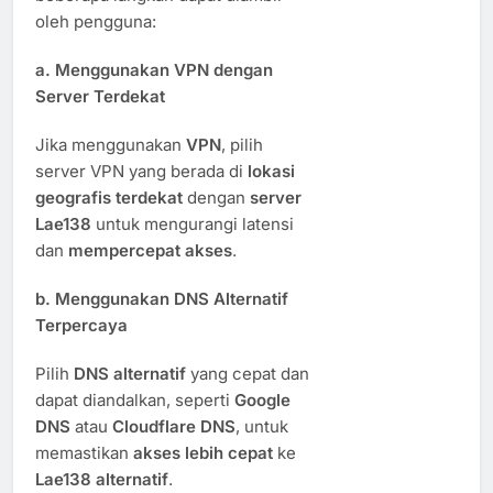
oleh pengguna:
a.
Menggunakan VPN dengan
Server Terdekat
Jika menggunakan
VPN
, pilih
server VPN yang berada di
lokasi
geografis terdekat
dengan
server
Lae138
untuk mengurangi latensi
dan
mempercepat akses
.
b.
Menggunakan DNS Alternatif
Terpercaya
Pilih
DNS alternatif
yang cepat dan
dapat diandalkan, seperti
Google
DNS
atau
Cloudflare DNS
, untuk
memastikan
akses lebih cepat
ke
Lae138 alternatif
.