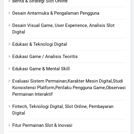
Berita & Strategi Slot Online
Desain Antarmuka & Pengalaman Pengguna
Desain Visual Game, User Experience, Analisis Slot
Digital
Edukasi & Teknologi Digital
Edukasi Game / Analisis Teoritis
Edukasi Game & Mental Skill
Evaluasi Sistem Permainan,Karakter Mesin Digital,Studi
Konsistensi Platform,Perilaku Pengguna Game,Observasi
Permainan Interaktif
Fintech, Teknologi Digital, Slot Online, Pembayaran
Digital
Fitur Permainan Slot & Inovasi