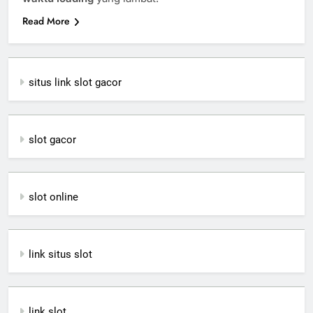
Read More
situs link slot gacor
slot gacor
slot online
link situs slot
link slot