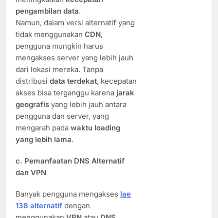
pengambilan data
.
Namun, dalam versi alternatif yang
tidak menggunakan
CDN
,
pengguna mungkin harus
mengakses server yang lebih jauh
dari lokasi mereka. Tanpa
distribusi
data terdekat
, kecepatan
akses bisa terganggu karena
jarak
geografis
yang lebih jauh antara
pengguna dan server, yang
mengarah pada
waktu loading
yang lebih lama
.
c.
Pemanfaatan DNS Alternatif
dan VPN
Banyak pengguna mengakses
lae
138 alternatif
dengan
menggunakan
VPN
atau
DNS