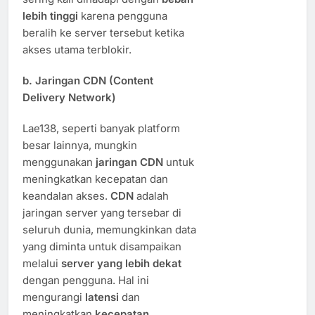
lebih tinggi
karena pengguna
beralih ke server tersebut ketika
akses utama terblokir.
b.
Jaringan CDN (Content
Delivery Network)
Lae138, seperti banyak platform
besar lainnya, mungkin
menggunakan
jaringan CDN
untuk
meningkatkan kecepatan dan
keandalan akses.
CDN
adalah
jaringan server yang tersebar di
seluruh dunia, memungkinkan data
yang diminta untuk disampaikan
melalui
server yang lebih dekat
dengan pengguna. Hal ini
mengurangi
latensi
dan
meningkatkan
kecepatan