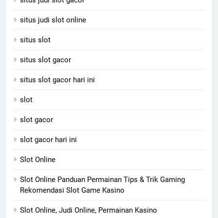
situs judi slot gacor
situs judi slot online
situs slot
situs slot gacor
situs slot gacor hari ini
slot
slot gacor
slot gacor hari ini
Slot Online
Slot Online Panduan Permainan Tips & Trik Gaming
Rekomendasi Slot Game Kasino
Slot Online, Judi Online, Permainan Kasino