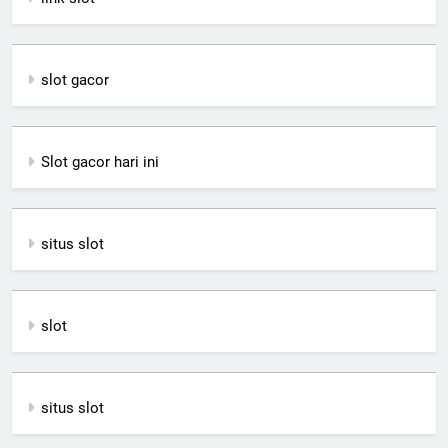
slot gacor
Slot gacor hari ini
situs slot
slot
situs slot