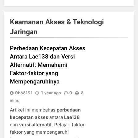
Keamanan Akses & Teknologi
Jaringan
Perbedaan Kecepatan Akses
Antara Lae138 dan Versi
Alternatif: Memahami
Faktor-faktor yang
Mempengaruhinya
0b68191
1 year ago
0
8
mins
Artikel ini membahas
perbedaan
kecepatan akses
antara
Lae138
dan
versi alternatif
. Pelajari faktor-
faktor yang mempengaruhi