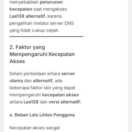
menyebabkan
penurunan
kecepatan
saat mengakses
Lae138 alternatif
, karena
pengalihan melalui server DNS
yang tidak cukup cepat.
2.
Faktor yang
Mempengaruhi Kecepatan
Akses
Selain perbedaan antara
server
utama
dan
alternatif
, ada
beberapa faktor lain yang dapat
mempengaruhi
kecepatan akses
antara
Lae138
dan
versi alternatif
:
a.
Beban Lalu Lintas Pengguna
Kecepatan akses sangat