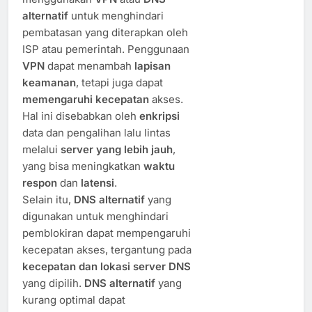
alternatif
untuk menghindari
pembatasan yang diterapkan oleh
ISP atau pemerintah. Penggunaan
VPN
dapat menambah
lapisan
keamanan
, tetapi juga dapat
memengaruhi kecepatan
akses.
Hal ini disebabkan oleh
enkripsi
data dan pengalihan lalu lintas
melalui
server yang lebih jauh
,
yang bisa meningkatkan
waktu
respon
dan
latensi
.
Selain itu,
DNS alternatif
yang
digunakan untuk menghindari
pemblokiran dapat mempengaruhi
kecepatan akses, tergantung pada
kecepatan dan lokasi server DNS
yang dipilih.
DNS alternatif
yang
kurang optimal dapat