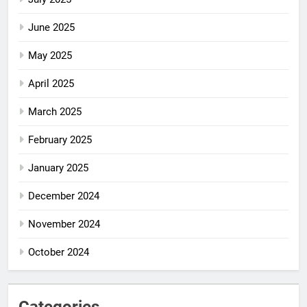
June 2025
May 2025
April 2025
March 2025
February 2025
January 2025
December 2024
November 2024
October 2024