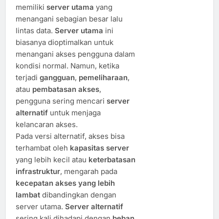
memiliki
server utama
yang
menangani sebagian besar lalu
lintas data.
Server utama
ini
biasanya dioptimalkan untuk
menangani akses pengguna dalam
kondisi normal. Namun, ketika
terjadi
gangguan
,
pemeliharaan
,
atau
pembatasan akses
,
pengguna sering mencari
server
alternatif
untuk menjaga
kelancaran akses.
Pada versi alternatif, akses bisa
terhambat oleh
kapasitas server
yang lebih kecil atau
keterbatasan
infrastruktur
, mengarah pada
kecepatan akses yang lebih
lambat
dibandingkan dengan
server utama.
Server alternatif
sering kali dihadapi dengan
beban