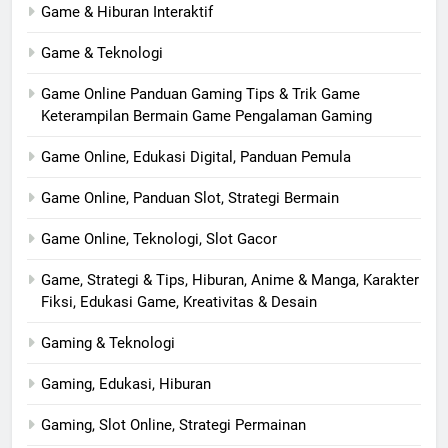
Game & Hiburan Interaktif
Game & Teknologi
Game Online Panduan Gaming Tips & Trik Game
Keterampilan Bermain Game Pengalaman Gaming
Game Online, Edukasi Digital, Panduan Pemula
Game Online, Panduan Slot, Strategi Bermain
Game Online, Teknologi, Slot Gacor
Game, Strategi & Tips, Hiburan, Anime & Manga, Karakter
Fiksi, Edukasi Game, Kreativitas & Desain
Gaming & Teknologi
Gaming, Edukasi, Hiburan
Gaming, Slot Online, Strategi Permainan