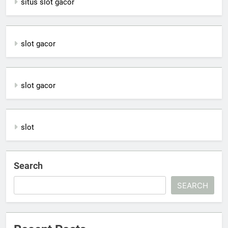
situs slot gacor
slot gacor
slot gacor
slot
Search
SEARCH