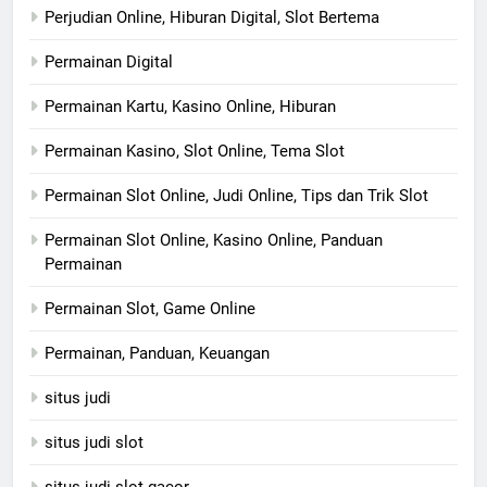
Perjudian Online, Hiburan Digital, Slot Bertema
Permainan Digital
Permainan Kartu, Kasino Online, Hiburan
Permainan Kasino, Slot Online, Tema Slot
Permainan Slot Online, Judi Online, Tips dan Trik Slot
Permainan Slot Online, Kasino Online, Panduan
Permainan
Permainan Slot, Game Online
Permainan, Panduan, Keuangan
situs judi
situs judi slot