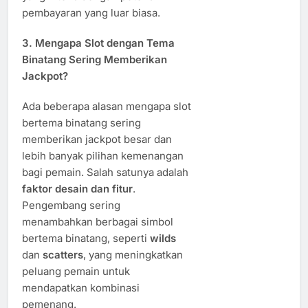
pembayaran yang luar biasa.
3.
Mengapa Slot dengan Tema
Binatang Sering Memberikan
Jackpot?
Ada beberapa alasan mengapa slot
bertema binatang sering
memberikan jackpot besar dan
lebih banyak pilihan kemenangan
bagi pemain. Salah satunya adalah
faktor desain dan fitur
.
Pengembang sering
menambahkan berbagai simbol
bertema binatang, seperti
wilds
dan
scatters
, yang meningkatkan
peluang pemain untuk
mendapatkan kombinasi
pemenang.