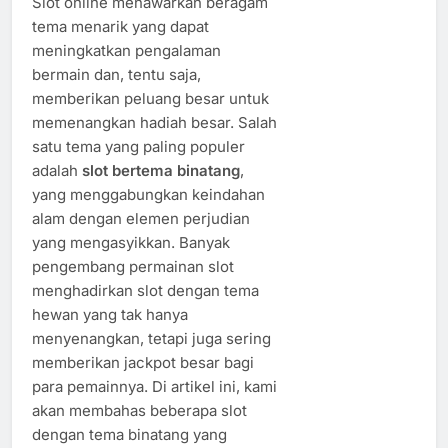
Slot online menawarkan beragam
tema menarik yang dapat
meningkatkan pengalaman
bermain dan, tentu saja,
memberikan peluang besar untuk
memenangkan hadiah besar. Salah
satu tema yang paling populer
adalah
slot bertema binatang
,
yang menggabungkan keindahan
alam dengan elemen perjudian
yang mengasyikkan. Banyak
pengembang permainan slot
menghadirkan slot dengan tema
hewan yang tak hanya
menyenangkan, tetapi juga sering
memberikan jackpot besar bagi
para pemainnya. Di artikel ini, kami
akan membahas beberapa slot
dengan tema binatang yang