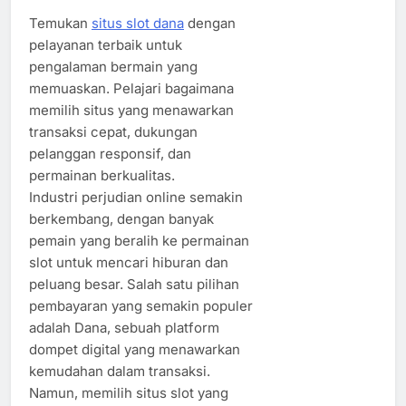
Temukan
situs slot dana
dengan
pelayanan terbaik untuk
pengalaman bermain yang
memuaskan. Pelajari bagaimana
memilih situs yang menawarkan
transaksi cepat, dukungan
pelanggan responsif, dan
permainan berkualitas.
Industri perjudian online semakin
berkembang, dengan banyak
pemain yang beralih ke permainan
slot untuk mencari hiburan dan
peluang besar. Salah satu pilihan
pembayaran yang semakin populer
adalah Dana, sebuah platform
dompet digital yang menawarkan
kemudahan dalam transaksi.
Namun, memilih situs slot yang