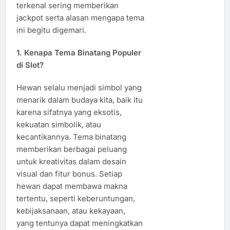
terkenal sering memberikan
jackpot serta alasan mengapa tema
ini begitu digemari.
1.
Kenapa Tema Binatang Populer
di Slot?
Hewan selalu menjadi simbol yang
menarik dalam budaya kita, baik itu
karena sifatnya yang eksotis,
kekuatan simbolik, atau
kecantikannya. Tema binatang
memberikan berbagai peluang
untuk kreativitas dalam desain
visual dan fitur bonus. Setiap
hewan dapat membawa makna
tertentu, seperti keberuntungan,
kebijaksanaan, atau kekayaan,
yang tentunya dapat meningkatkan