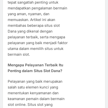
tepat sangatlah penting untuk
mendapatkan pengalaman bermain
yang aman, nyaman, dan
memuaskan. Artikel ini akan
membahas beberapa situs slot
Dana yang dikenal dengan
pelayanan terbaik, serta mengapa
pelayanan yang baik menjadi faktor
utama dalam memilih situs untuk
bermain slot.
Mengapa Pelayanan Terbaik Itu
Penting dalam Situs Slot Dana?
Pelayanan yang baik merupakan
salah satu elemen kunci yang
menentukan kenyamanan dan
keamanan pemain dalam bermain
slot online. Situs slot yang