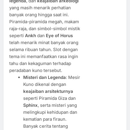
legenda
, dan
keajaiban arkeologi
yang masih menarik perhatian
banyak orang hingga saat ini.
Piramida-piramida megah, makam
raja-raja, dan simbol-simbol mistik
seperti
Ankh
dan
Eye of Horus
telah menarik minat banyak orang
selama ribuan tahun. Slot dengan
tema ini memanfaatkan rasa ingin
tahu dan kekaguman terhadap
peradaban kuno tersebut.
Misteri dan Legenda
: Mesir
Kuno dikenal dengan
keajaiban arsitekturnya
seperti Piramida Giza dan
Sphinx
, serta misteri yang
melingkupi kehidupan dan
kematian para firaun.
Banyak cerita tentang