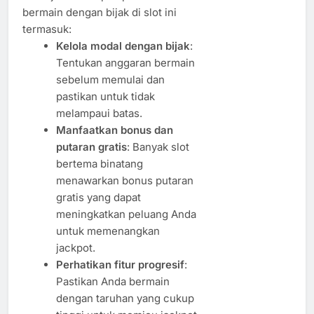
bermain dengan bijak di slot ini
termasuk:
Kelola modal dengan bijak
:
Tentukan anggaran bermain
sebelum memulai dan
pastikan untuk tidak
melampaui batas.
Manfaatkan bonus dan
putaran gratis
: Banyak slot
bertema binatang
menawarkan bonus putaran
gratis yang dapat
meningkatkan peluang Anda
untuk memenangkan
jackpot.
Perhatikan fitur progresif
:
Pastikan Anda bermain
dengan taruhan yang cukup