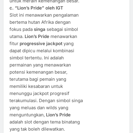
untuk meraih kemenangan besar.
c. “Lion’s Pride” oleh IGT
Slot ini menawarkan pengalaman
bertema hutan Afrika dengan
fokus pada
singa
sebagai simbol
utama.
Lion’s Pride
menawarkan
fitur
progressive jackpot
yang
dapat dipicu melalui kombinasi
simbol tertentu. Ini adalah
permainan yang menawarkan
potensi kemenangan besar,
terutama bagi pemain yang
memiliki kesabaran untuk
menunggu jackpot progresif
terakumulasi. Dengan simbol singa
yang meluas dan wilds yang
menguntungkan,
Lion’s Pride
adalah slot dengan tema binatang
yang tak boleh dilewatkan.