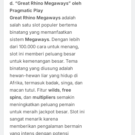
d. “Great Rhino Megaways” oleh
Pragmatic Play
Great Rhino Megaways
adalah
salah satu slot populer bertema
binatang yang memanfaatkan
sistem
Megaways
. Dengan lebih
dari 100.000 cara untuk menang,
slot ini memberi peluang besar
untuk kemenangan besar. Tema
binatang yang diusung adalah
hewan-hewan liar yang hidup di
Afrika, termasuk badak, singa, dan
macan tutul. Fitur
wilds
,
free
spins
, dan
multipliers
semakin
meningkatkan peluang pemain
untuk meraih jackpot besar. Slot ini
sangat menarik karena
memberikan pengalaman bermain
yang intens dengan potensi