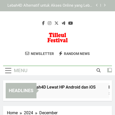
Skip
Panduan Aman Menggunakan Slot Lebah4D
to
Setiap Hari
content
LAE138 Login dan Peran Keamanan Browser
Modern
Panduan Slot Lebah4D Lewat HP Android dan iOS
Lebah4D Alternatif untuk Akses Online yang Lebih
Mudah
Tilleul Festival
Nikmati Festival Seni Dan Musik
Panduan Aman Menggunakan Slot Lebah4D
NEWSLETTER
RANDOM NEWS
Setiap Hari
Tahunan Di Tilleul Festival. Acara
LAE138 Login dan Peran Keamanan Browser
Budaya Yang Penuh Dengan Hiburan
Modern
MENU
Dan Kreativitas.
anduan Slot Lebah4D Lewat HP Android dan iOS
Lebah4D
HEADLINES
Months Ago
3 Months
Home
2024
December