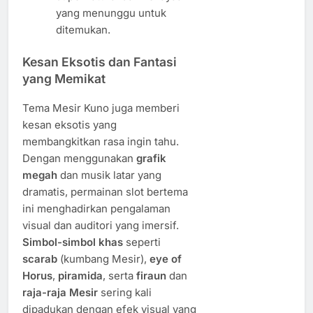
yang menunggu untuk
ditemukan.
Kesan Eksotis dan Fantasi
yang Memikat
Tema Mesir Kuno juga memberi
kesan eksotis yang
membangkitkan rasa ingin tahu.
Dengan menggunakan
grafik
megah
dan musik latar yang
dramatis, permainan slot bertema
ini menghadirkan pengalaman
visual dan auditori yang imersif.
Simbol-simbol khas
seperti
scarab
(kumbang Mesir),
eye of
Horus
,
piramida
, serta
firaun
dan
raja-raja Mesir
sering kali
dipadukan dengan efek visual yang