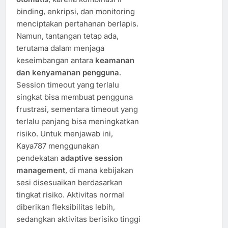
binding, enkripsi, dan monitoring
menciptakan pertahanan berlapis.
Namun, tantangan tetap ada,
terutama dalam menjaga
keseimbangan antara
keamanan
dan kenyamanan pengguna
.
Session timeout yang terlalu
singkat bisa membuat pengguna
frustrasi, sementara timeout yang
terlalu panjang bisa meningkatkan
risiko. Untuk menjawab ini,
Kaya787 menggunakan
pendekatan
adaptive session
management
, di mana kebijakan
sesi disesuaikan berdasarkan
tingkat risiko. Aktivitas normal
diberikan fleksibilitas lebih,
sedangkan aktivitas berisiko tinggi