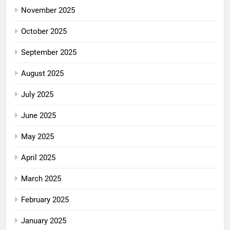
November 2025
October 2025
September 2025
August 2025
July 2025
June 2025
May 2025
April 2025
March 2025
February 2025
January 2025