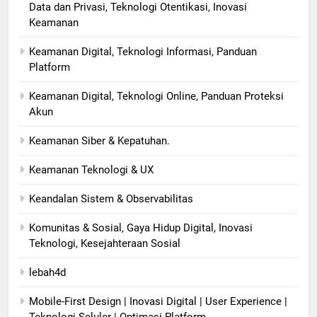
Data dan Privasi, Teknologi Otentikasi, Inovasi
Keamanan
Keamanan Digital, Teknologi Informasi, Panduan
Platform
Keamanan Digital, Teknologi Online, Panduan Proteksi
Akun
Keamanan Siber & Kepatuhan.
Keamanan Teknologi & UX
Keandalan Sistem & Observabilitas
Komunitas & Sosial, Gaya Hidup Digital, Inovasi
Teknologi, Kesejahteraan Sosial
lebah4d
Mobile-First Design | Inovasi Digital | User Experience |
Teknologi Seluler | Optimasi Platform