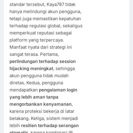
standar tersebut, Kaya787 tidak
hanya melindungi akun pengguna,
tetapi juga memastikan kepatuhan
terhadap regulasi global, sekaligus
memperkuat reputasi sebagai
platform yang terpercaya.
Manfaat nyata dari strategi ini
sangat terasa. Pertama,
perlindungan terhadap session
hijacking meningkat
, sehingga
akun pengguna tidak mudah
diretas. Kedua, pengguna
mendapatkan
pengalaman login
yang lebih aman tanpa
mengorbankan kenyamanan
,
karena proteksi bekerja di latar
belakang. Ketiga, sistem menjadi
lebih
resilien terhadap serangan
otomatis
, karena kombinasi IP