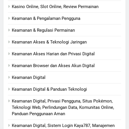
Kasino Online, Slot Online, Review Permainan
Keamanan & Pengalaman Pengguna
Keamanan & Regulasi Permainan
Keamanan Akses & Teknologi Jaringan
Keamanan Akses Harian dan Privasi Digital
Keamanan Browser dan Akses Akun Digital
Keamanan Digital
Keamanan Digital & Panduan Teknologi
Keamanan Digital, Privasi Pengguna, Situs Pokémon,
Teknologi Web, Perlindungan Data, Komunitas Online,
Panduan Penggunaan Aman
Keamanan Digital, Sistem Login Kaya787, Manajemen