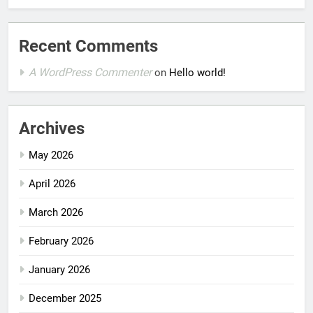
Recent Comments
A WordPress Commenter
on
Hello world!
Archives
May 2026
April 2026
March 2026
February 2026
January 2026
December 2025