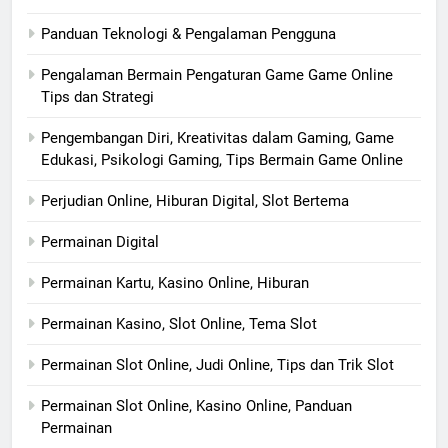
Panduan Teknologi & Pengalaman Pengguna
Pengalaman Bermain Pengaturan Game Game Online
Tips dan Strategi
Pengembangan Diri, Kreativitas dalam Gaming, Game
Edukasi, Psikologi Gaming, Tips Bermain Game Online
Perjudian Online, Hiburan Digital, Slot Bertema
Permainan Digital
Permainan Kartu, Kasino Online, Hiburan
Permainan Kasino, Slot Online, Tema Slot
Permainan Slot Online, Judi Online, Tips dan Trik Slot
Permainan Slot Online, Kasino Online, Panduan
Permainan