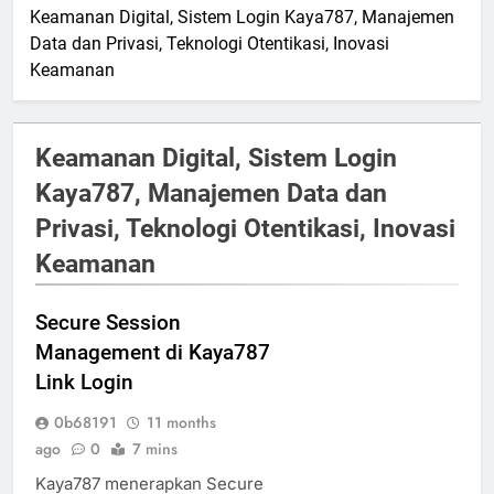
Keamanan Digital, Sistem Login Kaya787, Manajemen
Data dan Privasi, Teknologi Otentikasi, Inovasi
Keamanan
Keamanan Digital, Sistem Login
Kaya787, Manajemen Data dan
Privasi, Teknologi Otentikasi, Inovasi
Keamanan
Secure Session
Management di Kaya787
Link Login
0b68191
11 months
ago
0
7 mins
Kaya787 menerapkan Secure