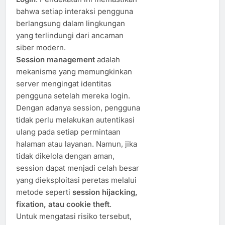
bahwa setiap interaksi pengguna
berlangsung dalam lingkungan
yang terlindungi dari ancaman
siber modern.
Session management
adalah
mekanisme yang memungkinkan
server mengingat identitas
pengguna setelah mereka login.
Dengan adanya session, pengguna
tidak perlu melakukan autentikasi
ulang pada setiap permintaan
halaman atau layanan. Namun, jika
tidak dikelola dengan aman,
session dapat menjadi celah besar
yang dieksploitasi peretas melalui
metode seperti
session hijacking,
fixation, atau cookie theft
.
Untuk mengatasi risiko tersebut,