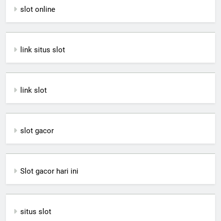
slot online
link situs slot
link slot
slot gacor
Slot gacor hari ini
situs slot