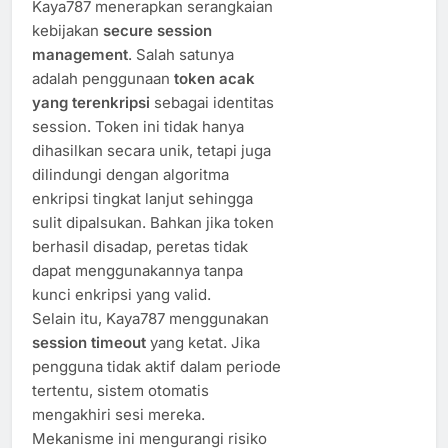
Kaya787 menerapkan serangkaian
kebijakan
secure session
management
. Salah satunya
adalah penggunaan
token acak
yang terenkripsi
sebagai identitas
session. Token ini tidak hanya
dihasilkan secara unik, tetapi juga
dilindungi dengan algoritma
enkripsi tingkat lanjut sehingga
sulit dipalsukan. Bahkan jika token
berhasil disadap, peretas tidak
dapat menggunakannya tanpa
kunci enkripsi yang valid.
Selain itu, Kaya787 menggunakan
session timeout
yang ketat. Jika
pengguna tidak aktif dalam periode
tertentu, sistem otomatis
mengakhiri sesi mereka.
Mekanisme ini mengurangi risiko