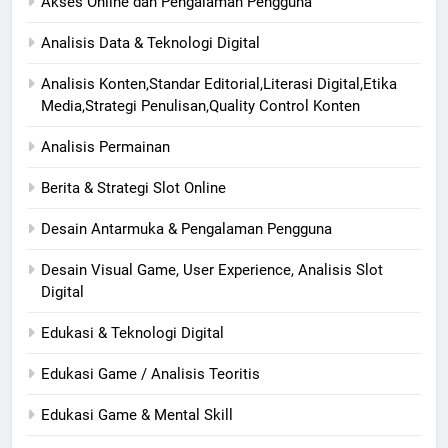
Akses Online dan Pengalaman Pengguna
Analisis Data & Teknologi Digital
Analisis Konten,Standar Editorial,Literasi Digital,Etika
Media,Strategi Penulisan,Quality Control Konten
Analisis Permainan
Berita & Strategi Slot Online
Desain Antarmuka & Pengalaman Pengguna
Desain Visual Game, User Experience, Analisis Slot
Digital
Edukasi & Teknologi Digital
Edukasi Game / Analisis Teoritis
Edukasi Game & Mental Skill