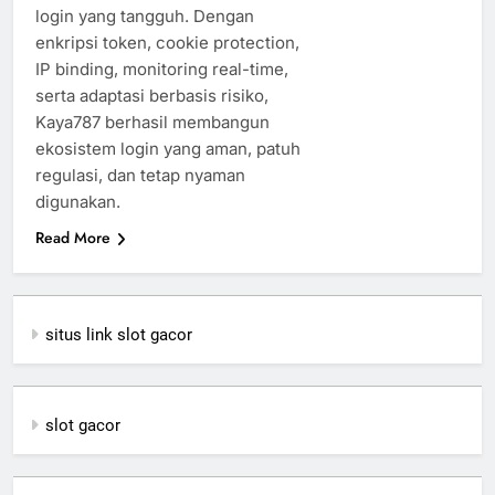
login yang tangguh. Dengan
enkripsi token, cookie protection,
IP binding, monitoring real-time,
serta adaptasi berbasis risiko,
Kaya787 berhasil membangun
ekosistem login yang aman, patuh
regulasi, dan tetap nyaman
digunakan.
Read More
situs link slot gacor
slot gacor