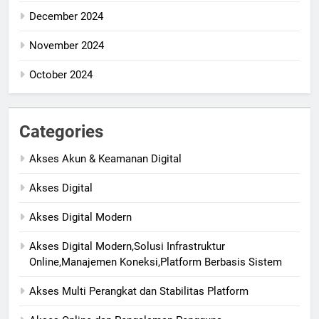
December 2024
November 2024
October 2024
Categories
Akses Akun & Keamanan Digital
Akses Digital
Akses Digital Modern
Akses Digital Modern,Solusi Infrastruktur
Online,Manajemen Koneksi,Platform Berbasis Sistem
Akses Multi Perangkat dan Stabilitas Platform