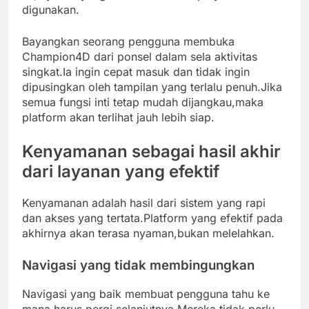
digunakan.
Bayangkan seorang pengguna membuka
Champion4D dari ponsel dalam sela aktivitas
singkat.Ia ingin cepat masuk dan tidak ingin
dipusingkan oleh tampilan yang terlalu penuh.Jika
semua fungsi inti tetap mudah dijangkau,maka
platform akan terlihat jauh lebih siap.
Kenyamanan sebagai hasil akhir
dari layanan yang efektif
Kenyamanan adalah hasil dari sistem yang rapi
dan akses yang tertata.Platform yang efektif pada
akhirnya akan terasa nyaman,bukan melelahkan.
Navigasi yang tidak membingungkan
Navigasi yang baik membuat pengguna tahu ke
mana harus pergi selanjutnya.Mereka tidak perlu