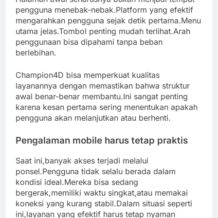
pengguna menebak-nebak.Platform yang efektif
mengarahkan pengguna sejak detik pertama.Menu
utama jelas.Tombol penting mudah terlihat.Arah
penggunaan bisa dipahami tanpa beban
berlebihan.
Champion4D bisa memperkuat kualitas
layanannya dengan memastikan bahwa struktur
awal benar-benar membantu.Ini sangat penting
karena kesan pertama sering menentukan apakah
pengguna akan melanjutkan atau berhenti.
Pengalaman mobile harus tetap praktis
Saat ini,banyak akses terjadi melalui
ponsel.Pengguna tidak selalu berada dalam
kondisi ideal.Mereka bisa sedang
bergerak,memiliki waktu singkat,atau memakai
koneksi yang kurang stabil.Dalam situasi seperti
ini,layanan yang efektif harus tetap nyaman