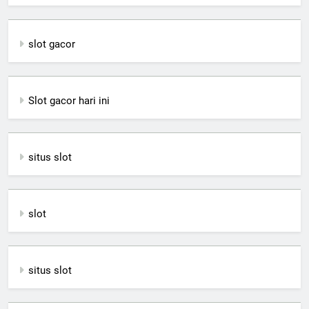
slot gacor
Slot gacor hari ini
situs slot
slot
situs slot