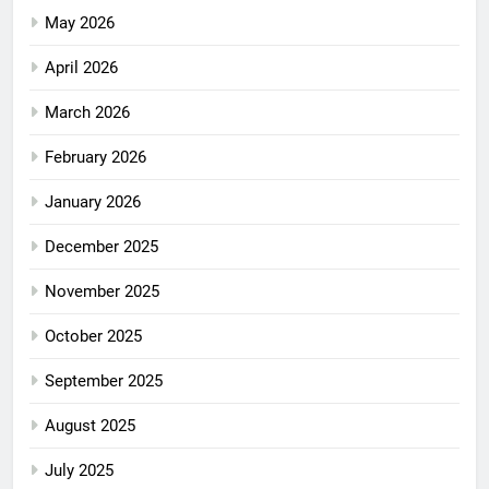
May 2026
April 2026
March 2026
February 2026
January 2026
December 2025
November 2025
October 2025
September 2025
August 2025
July 2025