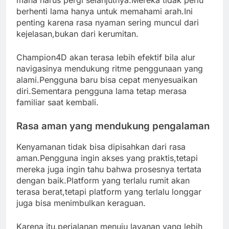
berhenti lama hanya untuk memahami arah.Ini
penting karena rasa nyaman sering muncul dari
kejelasan,bukan dari kerumitan.
Champion4D akan terasa lebih efektif bila alur
navigasinya mendukung ritme penggunaan yang
alami.Pengguna baru bisa cepat menyesuaikan
diri.Sementara pengguna lama tetap merasa
familiar saat kembali.
Rasa aman yang mendukung pengalaman
Kenyamanan tidak bisa dipisahkan dari rasa
aman.Pengguna ingin akses yang praktis,tetapi
mereka juga ingin tahu bahwa prosesnya tertata
dengan baik.Platform yang terlalu rumit akan
terasa berat,tetapi platform yang terlalu longgar
juga bisa menimbulkan keraguan.
Karena itu,perjalanan menuju layanan yang lebih