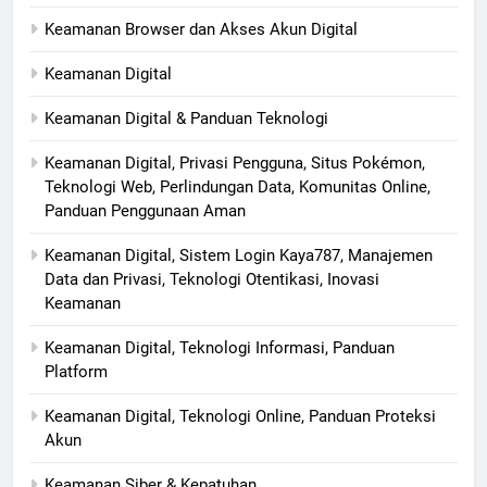
Keamanan Browser dan Akses Akun Digital
Keamanan Digital
Keamanan Digital & Panduan Teknologi
Keamanan Digital, Privasi Pengguna, Situs Pokémon,
Teknologi Web, Perlindungan Data, Komunitas Online,
Panduan Penggunaan Aman
Keamanan Digital, Sistem Login Kaya787, Manajemen
Data dan Privasi, Teknologi Otentikasi, Inovasi
Keamanan
Keamanan Digital, Teknologi Informasi, Panduan
Platform
Keamanan Digital, Teknologi Online, Panduan Proteksi
Akun
Keamanan Siber & Kepatuhan.