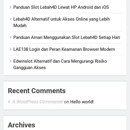
Panduan Slot Lebah4D Lewat HP Android dan iOS
Lebah4D Alternatif untuk Akses Online yang Lebih
Mudah
Panduan Aman Menggunakan Slot Lebah4D Setiap Hari
LAE138 Login dan Peran Keamanan Browser Modern
Edwinslot Alternatif dan Cara Mengurangi Risiko
Gangguan Akses
Recent Comments
A WordPress Commenter
on
Hello world!
Archives