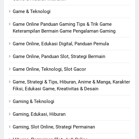
Game & Teknologi
Game Online Panduan Gaming Tips & Trik Game
Keterampilan Bermain Game Pengalaman Gaming
Game Online, Edukasi Digital, Panduan Pemula
Game Online, Panduan Slot, Strategi Bermain
Game Online, Teknologi, Slot Gacor
Game, Strategi & Tips, Hiburan, Anime & Manga, Karakter
Fiksi, Edukasi Game, Kreativitas & Desain
Gaming & Teknologi
Gaming, Edukasi, Hiburan
Gaming, Slot Online, Strategi Permainan