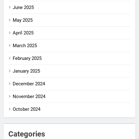
June 2025
May 2025
April 2025
March 2025
February 2025
January 2025
December 2024
November 2024
October 2024
Categories