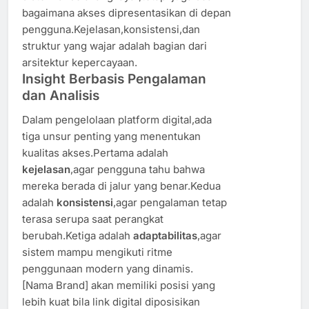
bagaimana akses dipresentasikan di depan
pengguna.Kejelasan,konsistensi,dan
struktur yang wajar adalah bagian dari
arsitektur kepercayaan.
Insight Berbasis Pengalaman
dan Analisis
Dalam pengelolaan platform digital,ada
tiga unsur penting yang menentukan
kualitas akses.Pertama adalah
kejelasan
,agar pengguna tahu bahwa
mereka berada di jalur yang benar.Kedua
adalah
konsistensi
,agar pengalaman tetap
terasa serupa saat perangkat
berubah.Ketiga adalah
adaptabilitas
,agar
sistem mampu mengikuti ritme
penggunaan modern yang dinamis.
[Nama Brand] akan memiliki posisi yang
lebih kuat bila link digital diposisikan