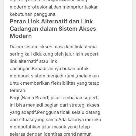
modern,profesional,dan memprioritaskan
kebutuhan pengguna.
Peran Link Alternatif dan Link
Cadangan dalam Sistem Akses
Modern
Dalam sistem akses masa kini,link utama
sering kali didukung oleh jalur lain seperti
link alternatif atau link
cadangan.Kehadirannya bukan untuk
membuat sistem menjadi rumit,melainkan
untuk memberikan fleksibilitas yang tetap
terarah.
Bagi [Nama Brand],jalur tambahan seperti
ini bisa menjadi bagian dari strategi akses
yang adaptif.Pengguna tidak selalu datang
dari situasi yang sama.Ada kalanya mereka
membutuhkan jalur masuk yang tetap
selaras dengan identitas brand namun