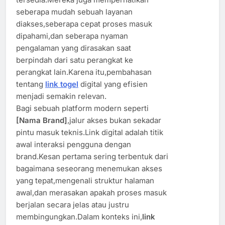
seberapa mudah sebuah layanan
diakses,seberapa cepat proses masuk
dipahami,dan seberapa nyaman
pengalaman yang dirasakan saat
berpindah dari satu perangkat ke
perangkat lain.Karena itu,pembahasan
tentang
link togel
digital yang efisien
menjadi semakin relevan.
Bagi sebuah platform modern seperti
[Nama Brand]
,jalur akses bukan sekadar
pintu masuk teknis.Link digital adalah titik
awal interaksi pengguna dengan
brand.Kesan pertama sering terbentuk dari
bagaimana seseorang menemukan akses
yang tepat,mengenali struktur halaman
awal,dan merasakan apakah proses masuk
berjalan secara jelas atau justru
membingungkan.Dalam konteks ini,
link