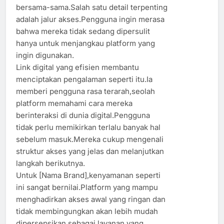
bersama-sama.Salah satu detail terpenting
adalah jalur akses.Pengguna ingin merasa
bahwa mereka tidak sedang dipersulit
hanya untuk menjangkau platform yang
ingin digunakan.
Link digital yang efisien membantu
menciptakan pengalaman seperti itu.Ia
memberi pengguna rasa terarah,seolah
platform memahami cara mereka
berinteraksi di dunia digital.Pengguna
tidak perlu memikirkan terlalu banyak hal
sebelum masuk.Mereka cukup mengenali
struktur akses yang jelas dan melanjutkan
langkah berikutnya.
Untuk [Nama Brand],kenyamanan seperti
ini sangat bernilai.Platform yang mampu
menghadirkan akses awal yang ringan dan
tidak membingungkan akan lebih mudah
dipersepsikan sebagai layanan yang