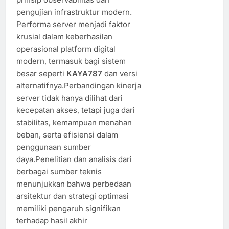
pengujian infrastruktur modern.
Performa server menjadi faktor
krusial dalam keberhasilan
operasional platform digital
modern, termasuk bagi sistem
besar seperti
KAYA787
dan versi
alternatifnya.Perbandingan kinerja
server tidak hanya dilihat dari
kecepatan akses, tetapi juga dari
stabilitas, kemampuan menahan
beban, serta efisiensi dalam
penggunaan sumber
daya.Penelitian dan analisis dari
berbagai sumber teknis
menunjukkan bahwa perbedaan
arsitektur dan strategi optimasi
memiliki pengaruh signifikan
terhadap hasil akhir