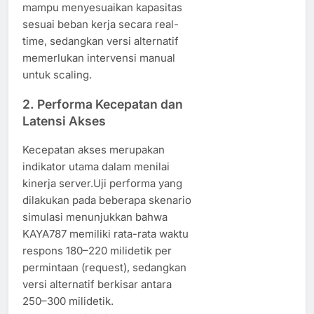
mampu menyesuaikan kapasitas
sesuai beban kerja secara real-
time, sedangkan versi alternatif
memerlukan intervensi manual
untuk scaling.
2. Performa Kecepatan dan
Latensi Akses
Kecepatan akses merupakan
indikator utama dalam menilai
kinerja server.Uji performa yang
dilakukan pada beberapa skenario
simulasi menunjukkan bahwa
KAYA787 memiliki rata-rata waktu
respons 180–220 milidetik per
permintaan (request), sedangkan
versi alternatif berkisar antara
250–300 milidetik.