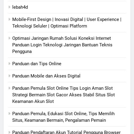
lebah4d
Mobile-First Design | Inovasi Digital | User Experience |
Teknologi Seluler | Optimasi Platform
Optimasi Jaringan Rumah Solusi Koneksi Internet
Panduan Login Teknologi Jaringan Bantuan Teknis
Pengguna
Panduan dan Tips Online
Panduan Mobile dan Akses Digital
Panduan Pemula Slot Online Tips Login Aman Slot
Strategi Bermain Slot Gacor Akses Stabil Situs Slot
Keamanan Akun Slot
Panduan Pemula, Edukasi Slot Online, Tips Memilih
Situs, Keamanan Bermain, Pengalaman Pemain
Panduan Pendaftaran Akun Tutorial Pengguna Browser