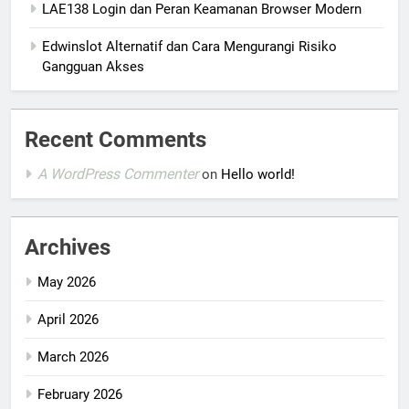
LAE138 Login dan Peran Keamanan Browser Modern
Edwinslot Alternatif dan Cara Mengurangi Risiko
Gangguan Akses
Recent Comments
A WordPress Commenter
on
Hello world!
Archives
May 2026
April 2026
March 2026
February 2026