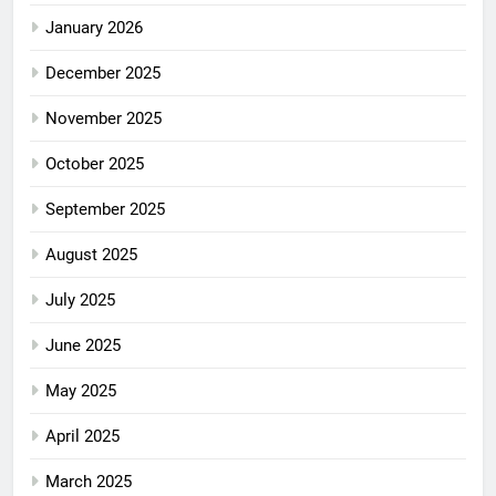
January 2026
December 2025
November 2025
October 2025
September 2025
August 2025
July 2025
June 2025
May 2025
April 2025
March 2025