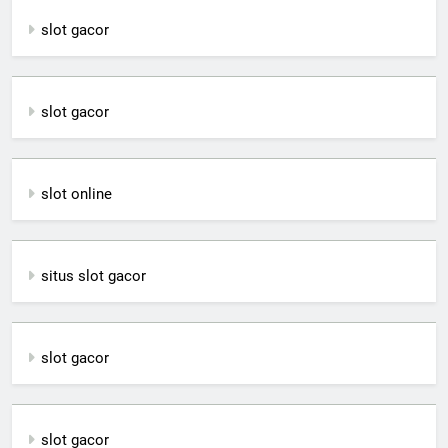
slot gacor
slot gacor
slot online
situs slot gacor
slot gacor
slot gacor