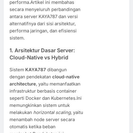
performa.Artikel ini membahas
secara menyeluruh perbandingan
antara server KAYA787 dan versi
alternatifnya dari sisi arsitektur,
performa jaringan, dan efisiensi
sistem.
1. Arsitektur Dasar Server:
Cloud-Native vs Hybrid
Sistem
KAYA787
dibangun
dengan pendekatan
cloud-native
architecture
, yaitu memanfaatkan
infrastruktur berbasis container
seperti Docker dan Kubernetes.Ini
memungkinkan sistem untuk
melakukan
horizontal scaling
, yaitu
menambah node server secara
otomatis ketika beban