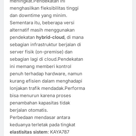
meningkat.Pendekatan ini
menghasilkan fleksibilitas tinggi
dan downtime yang minim.
Sementara itu, beberapa versi
alternatif masih menggunakan
pendekatan
hybrid-cloud
, di mana
sebagian infrastruktur berjalan di
server fisik (on-premise) dan
sebagian lagi di cloud.Pendekatan
ini memang memberi kontrol
penuh terhadap hardware, namun
kurang efisien dalam menghadapi
lonjakan trafik mendadak.Performa
bisa menurun karena proses
penambahan kapasitas tidak
berjalan otomatis.
Perbedaan mendasar antara
keduanya terletak pada tingkat
elastisitas sistem
: KAYA787