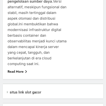
pengelolaan sumber daya
.Versi
alternatif, meskipun fungsional dan
stabil, masih tertinggal dalam
aspek otomasi dan distribusi
global.Ini membuktikan bahwa
modernisasi infrastruktur digital
berbasis container dan
observabilitas menjadi kunci utama
dalam mencapai kinerja server
yang cepat, tangguh, dan
berkelanjutan di era cloud
computing saat ini.
Read More
situs link slot gacor