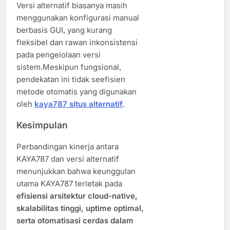
Versi alternatif biasanya masih
menggunakan konfigurasi manual
berbasis GUI, yang kurang
fleksibel dan rawan inkonsistensi
pada pengelolaan versi
sistem.Meskipun fungsional,
pendekatan ini tidak seefisien
metode otomatis yang digunakan
oleh
kaya787 situs alternatif
.
Kesimpulan
Perbandingan kinerja antara
KAYA787 dan versi alternatif
menunjukkan bahwa keunggulan
utama KAYA787 terletak pada
efisiensi arsitektur cloud-native,
skalabilitas tinggi, uptime optimal,
serta otomatisasi cerdas dalam