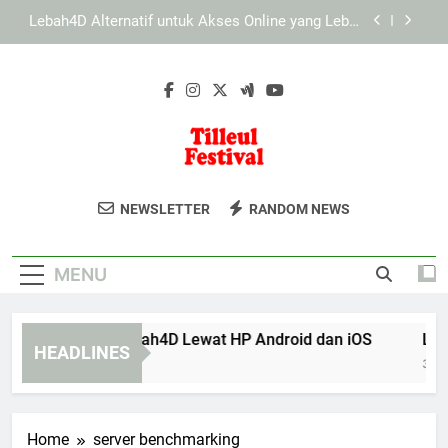
Skip
Panduan Aman Menggunakan Slot Lebah4D
to
Setiap Hari
content
LAE138 Login dan Peran Keamanan Browser
Modern
Panduan Slot Lebah4D Lewat HP Android dan iOS
Lebah4D Alternatif untuk Akses Online yang Lebih
Mudah
Tilleul Festival
Nikmati Festival Seni Dan Musik
Panduan Aman Menggunakan Slot Lebah4D
NEWSLETTER
RANDOM NEWS
Setiap Hari
Tahunan Di Tilleul Festival. Acara
LAE138 Login dan Peran Keamanan Browser
Budaya Yang Penuh Dengan Hiburan
Modern
MENU
Dan Kreativitas.
anduan Slot Lebah4D Lewat HP Android dan iOS
Lebah4D
HEADLINES
Months Ago
3 Months
Home
server benchmarking