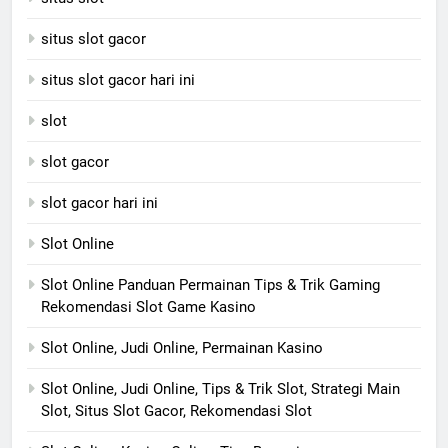
situs slot gacor
situs slot gacor hari ini
slot
slot gacor
slot gacor hari ini
Slot Online
Slot Online Panduan Permainan Tips & Trik Gaming
Rekomendasi Slot Game Kasino
Slot Online, Judi Online, Permainan Kasino
Slot Online, Judi Online, Tips & Trik Slot, Strategi Main
Slot, Situs Slot Gacor, Rekomendasi Slot