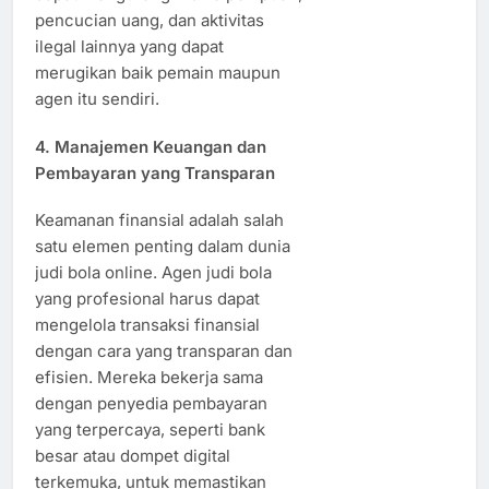
pencucian uang, dan aktivitas
ilegal lainnya yang dapat
merugikan baik pemain maupun
agen itu sendiri.
4.
Manajemen Keuangan dan
Pembayaran yang Transparan
Keamanan finansial adalah salah
satu elemen penting dalam dunia
judi bola online. Agen judi bola
yang profesional harus dapat
mengelola transaksi finansial
dengan cara yang transparan dan
efisien. Mereka bekerja sama
dengan penyedia pembayaran
yang terpercaya, seperti bank
besar atau dompet digital
terkemuka, untuk memastikan