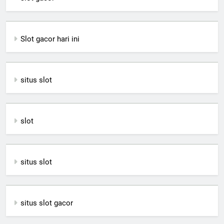
Slot gacor hari ini
situs slot
slot
situs slot
situs slot gacor