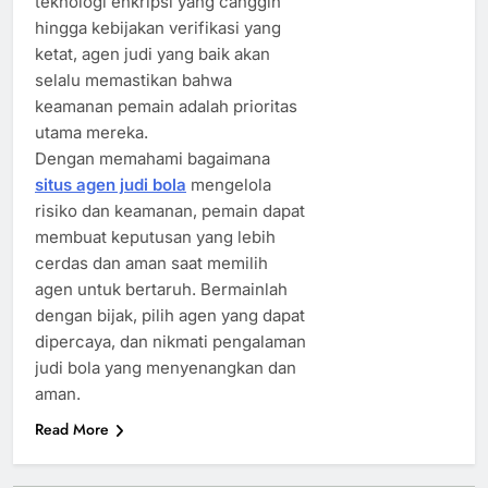
teknologi enkripsi yang canggih
hingga kebijakan verifikasi yang
ketat, agen judi yang baik akan
selalu memastikan bahwa
keamanan pemain adalah prioritas
utama mereka.
Dengan memahami bagaimana
situs agen judi bola
mengelola
risiko dan keamanan, pemain dapat
membuat keputusan yang lebih
cerdas dan aman saat memilih
agen untuk bertaruh. Bermainlah
dengan bijak, pilih agen yang dapat
dipercaya, dan nikmati pengalaman
judi bola yang menyenangkan dan
aman.
Read More