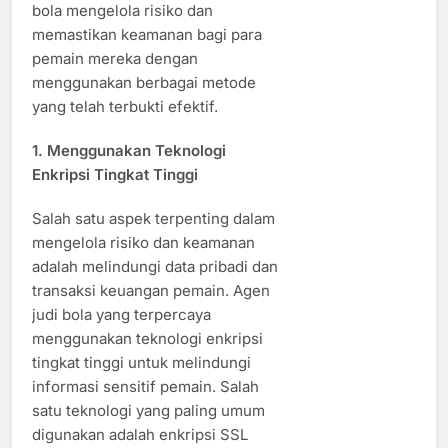
bola mengelola risiko dan
memastikan keamanan bagi para
pemain mereka dengan
menggunakan berbagai metode
yang telah terbukti efektif.
1.
Menggunakan Teknologi
Enkripsi Tingkat Tinggi
Salah satu aspek terpenting dalam
mengelola risiko dan keamanan
adalah melindungi data pribadi dan
transaksi keuangan pemain. Agen
judi bola yang terpercaya
menggunakan teknologi enkripsi
tingkat tinggi untuk melindungi
informasi sensitif pemain. Salah
satu teknologi yang paling umum
digunakan adalah enkripsi SSL