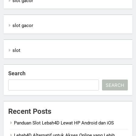
slot gacor
slot gacor
slot
Search
SEARCH
Recent Posts
Panduan Slot Lebah4D Lewat HP Android dan iOS
Lebah4D Alternatif untuk Akses Online yang Lebih