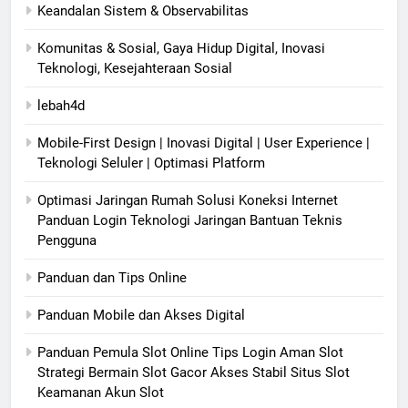
Keandalan Sistem & Observabilitas
Komunitas & Sosial, Gaya Hidup Digital, Inovasi
Teknologi, Kesejahteraan Sosial
lebah4d
Mobile-First Design | Inovasi Digital | User Experience |
Teknologi Seluler | Optimasi Platform
Optimasi Jaringan Rumah Solusi Koneksi Internet
Panduan Login Teknologi Jaringan Bantuan Teknis
Pengguna
Panduan dan Tips Online
Panduan Mobile dan Akses Digital
Panduan Pemula Slot Online Tips Login Aman Slot
Strategi Bermain Slot Gacor Akses Stabil Situs Slot
Keamanan Akun Slot