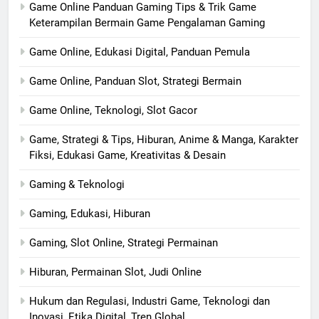
Game Online Panduan Gaming Tips & Trik Game
Keterampilan Bermain Game Pengalaman Gaming
Game Online, Edukasi Digital, Panduan Pemula
Game Online, Panduan Slot, Strategi Bermain
Game Online, Teknologi, Slot Gacor
Game, Strategi & Tips, Hiburan, Anime & Manga, Karakter
Fiksi, Edukasi Game, Kreativitas & Desain
Gaming & Teknologi
Gaming, Edukasi, Hiburan
Gaming, Slot Online, Strategi Permainan
Hiburan, Permainan Slot, Judi Online
Hukum dan Regulasi, Industri Game, Teknologi dan
Inovasi, Etika Digital, Tren Global