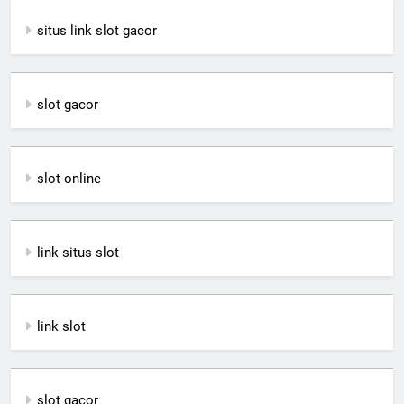
situs link slot gacor
slot gacor
slot online
link situs slot
link slot
slot gacor