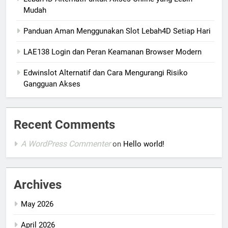
Mudah
Panduan Aman Menggunakan Slot Lebah4D Setiap Hari
LAE138 Login dan Peran Keamanan Browser Modern
Edwinslot Alternatif dan Cara Mengurangi Risiko
Gangguan Akses
Recent Comments
A WordPress Commenter
on
Hello world!
Archives
May 2026
April 2026