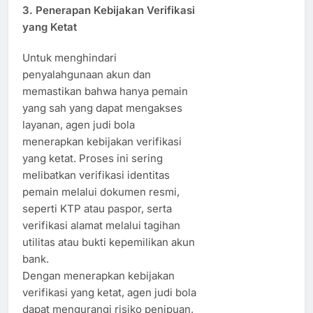
3.
Penerapan Kebijakan Verifikasi
yang Ketat
Untuk menghindari
penyalahgunaan akun dan
memastikan bahwa hanya pemain
yang sah yang dapat mengakses
layanan, agen judi bola
menerapkan kebijakan verifikasi
yang ketat. Proses ini sering
melibatkan verifikasi identitas
pemain melalui dokumen resmi,
seperti KTP atau paspor, serta
verifikasi alamat melalui tagihan
utilitas atau bukti kepemilikan akun
bank.
Dengan menerapkan kebijakan
verifikasi yang ketat, agen judi bola
dapat mengurangi risiko penipuan,