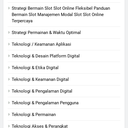
Strategi Bermain Slot Slot Online Fleksibel Panduan
Bermain Slot Manajemen Modal Slot Slot Online
Terpercaya
Strategi Permainan & Waktu Optimal
Teknologi / Keamanan Aplikasi
Teknologi & Desain Platform Digital
Teknologi & Etika Digital
Teknologi & Keamanan Digital
Teknologi & Pengalaman Digital
Teknologi & Pengalaman Pengguna
Teknologi & Permainan
Teknologi Akses & Perangkat