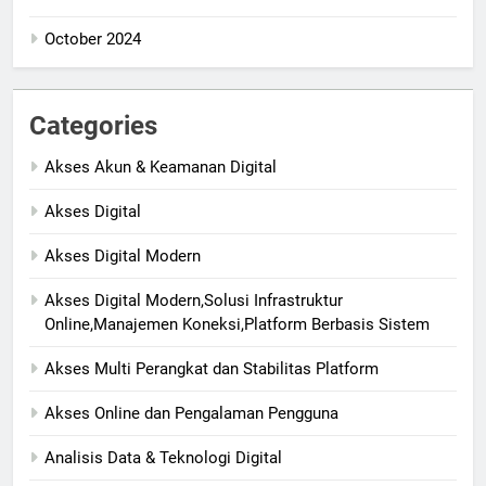
October 2024
Categories
Akses Akun & Keamanan Digital
Akses Digital
Akses Digital Modern
Akses Digital Modern,Solusi Infrastruktur
Online,Manajemen Koneksi,Platform Berbasis Sistem
Akses Multi Perangkat dan Stabilitas Platform
Akses Online dan Pengalaman Pengguna
Analisis Data & Teknologi Digital