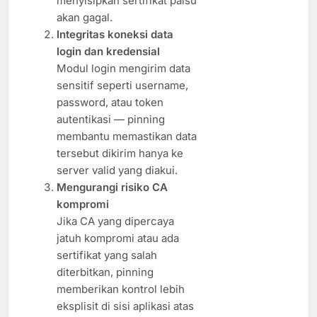
menyisipkan sertifikat palsu
akan gagal.
Integritas koneksi data
login dan kredensial
Modul login mengirim data
sensitif seperti username,
password, atau token
autentikasi — pinning
membantu memastikan data
tersebut dikirim hanya ke
server valid yang diakui.
Mengurangi risiko CA
kompromi
Jika CA yang dipercaya
jatuh kompromi atau ada
sertifikat yang salah
diterbitkan, pinning
memberikan kontrol lebih
eksplisit di sisi aplikasi atas