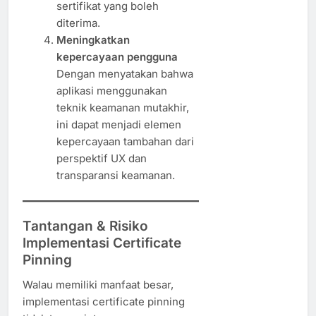
sertifikat yang boleh
diterima.
Meningkatkan
kepercayaan pengguna
Dengan menyatakan bahwa
aplikasi menggunakan
teknik keamanan mutakhir,
ini dapat menjadi elemen
kepercayaan tambahan dari
perspektif UX dan
transparansi keamanan.
Tantangan & Risiko
Implementasi Certificate
Pinning
Walau memiliki manfaat besar,
implementasi certificate pinning