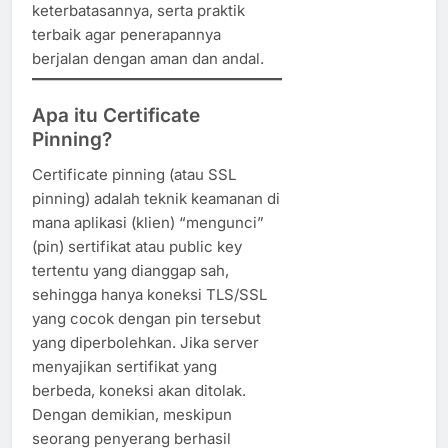
keterbatasannya, serta praktik
terbaik agar penerapannya
berjalan dengan aman dan andal.
Apa itu Certificate
Pinning?
Certificate pinning (atau SSL
pinning) adalah teknik keamanan di
mana aplikasi (klien) “mengunci”
(pin) sertifikat atau public key
tertentu yang dianggap sah,
sehingga hanya koneksi TLS/SSL
yang cocok dengan pin tersebut
yang diperbolehkan. Jika server
menyajikan sertifikat yang
berbeda, koneksi akan ditolak.
Dengan demikian, meskipun
seorang penyerang berhasil