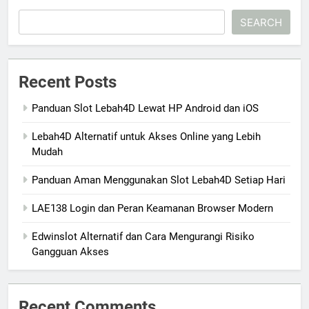
SEARCH
Recent Posts
Panduan Slot Lebah4D Lewat HP Android dan iOS
Lebah4D Alternatif untuk Akses Online yang Lebih
Mudah
Panduan Aman Menggunakan Slot Lebah4D Setiap Hari
LAE138 Login dan Peran Keamanan Browser Modern
Edwinslot Alternatif dan Cara Mengurangi Risiko
Gangguan Akses
Recent Comments