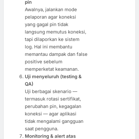
pin
Awalnya, jalankan mode
pelaporan agar koneksi
yang gagal pin tidak
langsung memutus koneksi,
tapi dilaporkan ke sistem
log. Hal ini membantu
memantau dampak dan false
positive sebelum
memperketat keamanan.
Uji menyeluruh (testing &
QA)
Uji berbagai skenario —
termasuk rotasi sertifikat,
perubahan pin, kegagalan
koneksi — agar aplikasi
tidak mengalami gangguan
saat pengguna.
Monitoring & alert atas