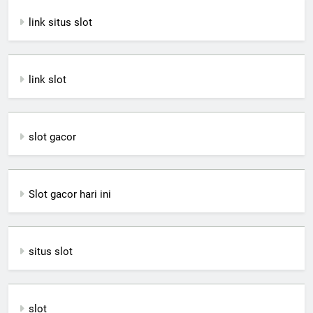
link situs slot
link slot
slot gacor
Slot gacor hari ini
situs slot
slot