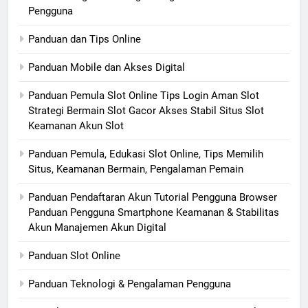
Pengguna
Panduan dan Tips Online
Panduan Mobile dan Akses Digital
Panduan Pemula Slot Online Tips Login Aman Slot
Strategi Bermain Slot Gacor Akses Stabil Situs Slot
Keamanan Akun Slot
Panduan Pemula, Edukasi Slot Online, Tips Memilih
Situs, Keamanan Bermain, Pengalaman Pemain
Panduan Pendaftaran Akun Tutorial Pengguna Browser
Panduan Pengguna Smartphone Keamanan & Stabilitas
Akun Manajemen Akun Digital
Panduan Slot Online
Panduan Teknologi & Pengalaman Pengguna