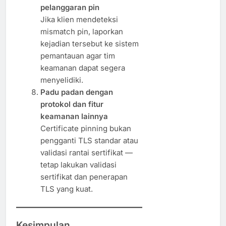
pelanggaran pin
Jika klien mendeteksi
mismatch pin, laporkan
kejadian tersebut ke sistem
pemantauan agar tim
keamanan dapat segera
menyelidiki.
Padu padan dengan
protokol dan fitur
keamanan lainnya
Certificate pinning bukan
pengganti TLS standar atau
validasi rantai sertifikat —
tetap lakukan validasi
sertifikat dan penerapan
TLS yang kuat.
Kesimpulan