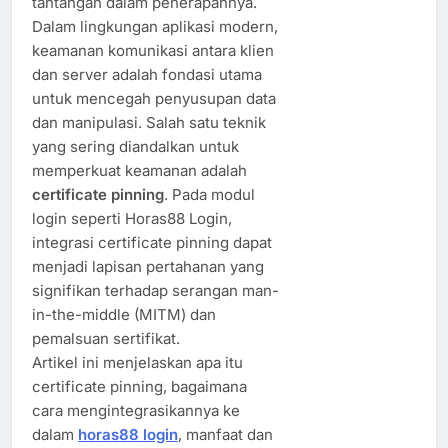
tantangan dalam penerapannya.
Dalam lingkungan aplikasi modern,
keamanan komunikasi antara klien
dan server adalah fondasi utama
untuk mencegah penyusupan data
dan manipulasi. Salah satu teknik
yang sering diandalkan untuk
memperkuat keamanan adalah
certificate pinning
. Pada modul
login seperti Horas88 Login,
integrasi certificate pinning dapat
menjadi lapisan pertahanan yang
signifikan terhadap serangan man-
in-the-middle (MITM) dan
pemalsuan sertifikat.
Artikel ini menjelaskan apa itu
certificate pinning, bagaimana
cara mengintegrasikannya ke
dalam
horas88 login
, manfaat dan