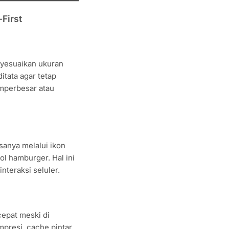
First
nyesuaikan ukuran
itata agar tetap
emperbesar atau
anya melalui ikon
ol hamburger. Hal ini
teraksi seluler.
cepat meski di
presi, cache pintar,