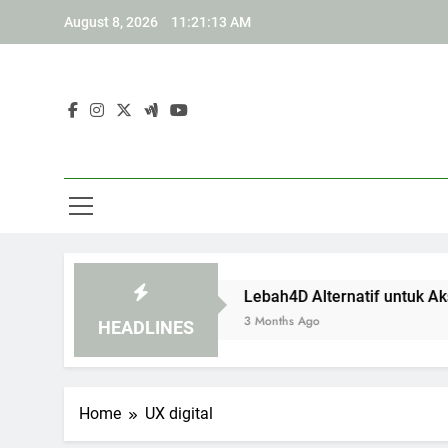
Skip
August 8, 2026
11:21:14 AM
to
content
Till
Nikmati Fe
droid dan iOS
Lebah4D Alternatif untuk Akses Online 
3 Months Ago
HEADLINES
Home
UX digital