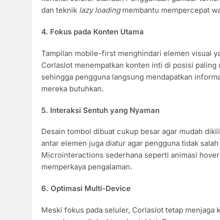
dan teknik
lazy loading
membantu mempercepat wak
4.
Fokus pada Konten Utama
Tampilan mobile-first menghindari elemen visual ya
Corlaslot menempatkan konten inti di posisi paling 
sehingga pengguna langsung mendapatkan informasi
mereka butuhkan.
5.
Interaksi Sentuh yang Nyaman
Desain tombol dibuat cukup besar agar mudah dikli
antar elemen juga diatur agar pengguna tidak sala
Microinteractions sederhana seperti animasi hover
memperkaya pengalaman.
6.
Optimasi Multi-Device
Meski fokus pada seluler, Corlaslot tetap menjaga 