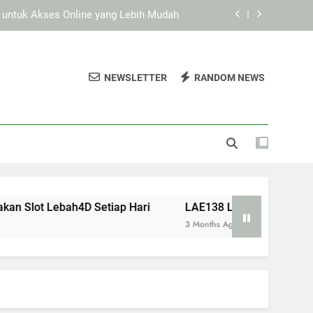
f untuk Akses Online yang Lebih Mudah
enggunakan Slot Lebah4D Setiap Hari
 dan Peran Keamanan Browser Modern
NEWSLETTER
RANDOM NEWS
ot Lebah4D Lewat HP Android dan iOS
ya Yang Penuh Dengan Hiburan Dan Kreativitas.
f untuk Akses Online yang Lebih Mudah
enggunakan Slot Lebah4D Setiap Hari
 dan Peran Keamanan Browser Modern
h4D Setiap Hari
LAE138 Login dan Peran Keamanan 
3 Months Ago