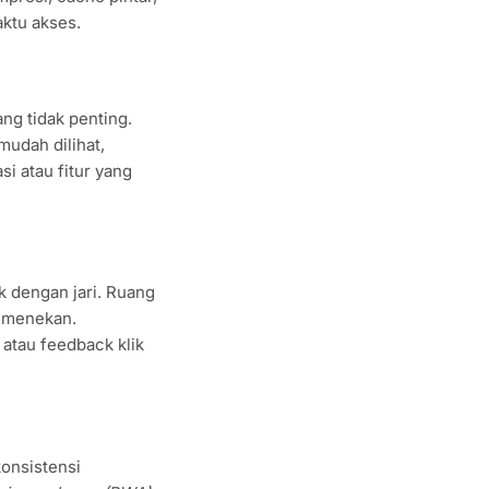
tu akses.
ng tidak penting.
mudah dilihat,
 atau fitur yang
k dengan jari. Ruang
h menekan.
 atau feedback klik
konsistensi