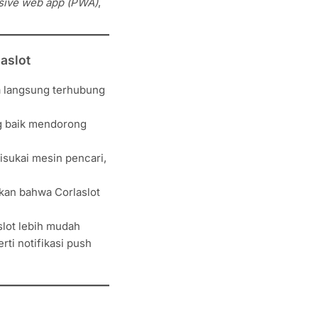
sive web app (PWA)
,
aslot
a langsung terhubung
g baik mendorong
disukai mesin pencari,
kan bahwa Corlaslot
slot lebih mudah
rti notifikasi push