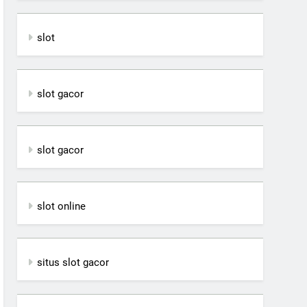
slot
slot gacor
slot gacor
slot online
situs slot gacor