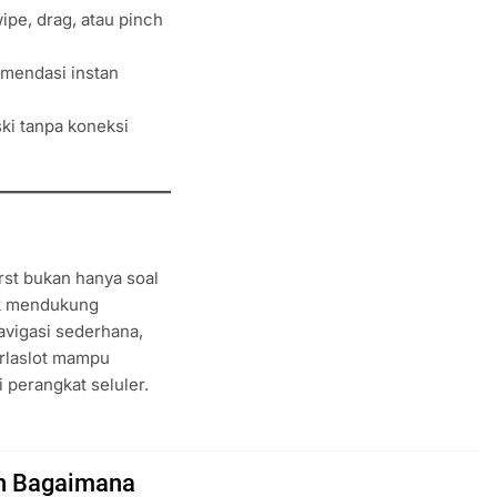
pe, drag, atau pinch
mendasi instan
ski tanpa koneksi
st bukan hanya soal
uk mendukung
avigasi sederhana,
orlaslot mampu
perangkat seluler.
an Bagaimana