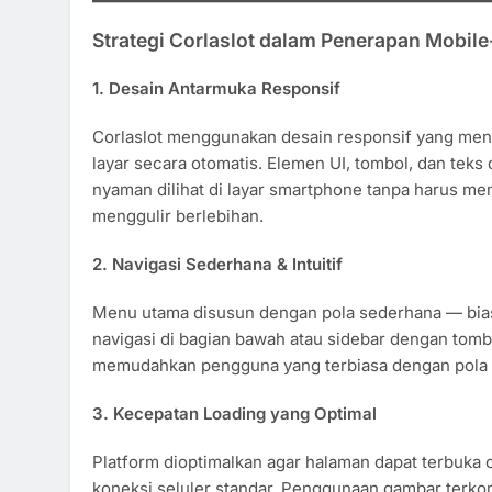
Strategi Corlaslot dalam Penerapan Mobile-
1.
Desain Antarmuka Responsif
Corlaslot menggunakan desain responsif yang me
layar secara otomatis. Elemen UI, tombol, dan teks d
nyaman dilihat di layar smartphone tanpa harus m
menggulir berlebihan.
2.
Navigasi Sederhana & Intuitif
Menu utama disusun dengan pola sederhana — bias
navigasi di bagian bawah atau sidebar dengan tomb
memudahkan pengguna yang terbiasa dengan pola in
3.
Kecepatan Loading yang Optimal
Platform dioptimalkan agar halaman dapat terbuka 
koneksi seluler standar. Penggunaan gambar terkom