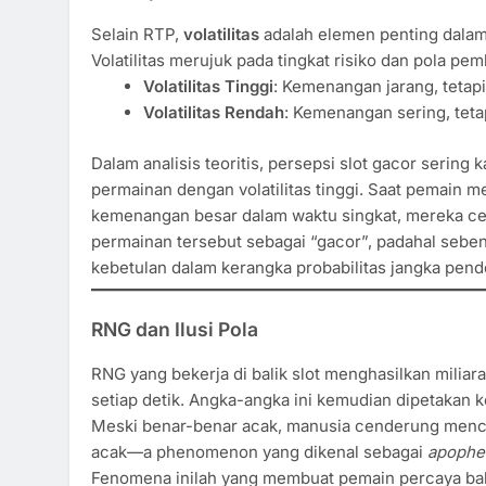
Selain RTP,
volatilitas
adalah elemen penting dalam 
Volatilitas merujuk pada tingkat risiko dan pola pe
Volatilitas Tinggi
: Kemenangan jarang, tetapi 
Volatilitas Rendah
: Kemenangan sering, tetap
Dalam analisis teoritis, persepsi slot gacor sering 
permainan dengan volatilitas tinggi. Saat pemain 
kemenangan besar dalam waktu singkat, mereka c
permainan tersebut sebagai “gacor”, padahal seben
kebetulan dalam kerangka probabilitas jangka pend
RNG dan Ilusi Pola
RNG yang bekerja di balik slot menghasilkan milia
setiap detik. Angka-angka ini kemudian dipetakan k
Meski benar-benar acak, manusia cenderung mencar
acak—a phenomenon yang dikenal sebagai
apophe
Fenomena inilah yang membuat pemain percaya bah