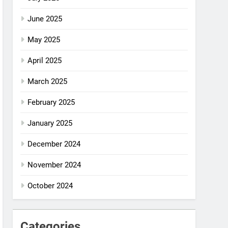
June 2025
May 2025
April 2025
March 2025
February 2025
January 2025
December 2024
November 2024
October 2024
Categories