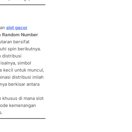
nan
slot gacor
n
Random Number
taran bersifat
uhi spin berikutnya.
distribusi
isalnya, simbol
as kecil untuk muncul,
asi distribusi inilah
anya berkisar antara
n khusus di mana slot
eriode kemenangan
s.