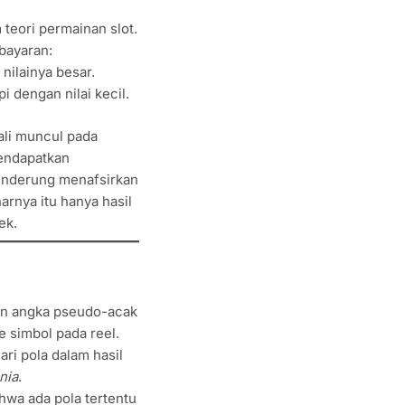
teori permainan slot.
mbayaran:
nilainya besar.
i dengan nilai kecil.
kali muncul pada
mendapatkan
enderung menafsirkan
arnya itu hanya hasil
ek.
ran angka pseudo-acak
e simbol pada reel.
i pola dalam hasil
nia
.
wa ada pola tertentu