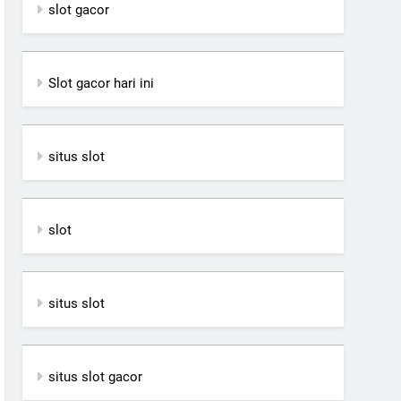
slot gacor
Slot gacor hari ini
situs slot
slot
situs slot
situs slot gacor