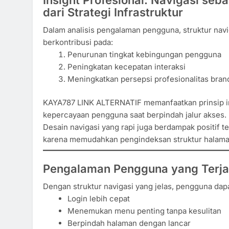
dari Strategi Infrastruktur
Dalam analisis pengalaman pengguna, struktur navi
berkontribusi pada:
Penurunan tingkat kebingungan pengguna
Peningkatan kecepatan interaksi
Meningkatkan persepsi profesionalitas bran
KAYA787 LINK ALTERNATIF memanfaatkan prinsip i
kepercayaan pengguna saat berpindah jalur akses.
Desain navigasi yang rapi juga berdampak positif 
karena memudahkan pengindeksan struktur halama
Pengalaman Pengguna yang Terj
Dengan struktur navigasi yang jelas, pengguna dapa
Login lebih cepat
Menemukan menu penting tanpa kesulitan
Berpindah halaman dengan lancar