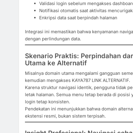
Validasi login sebelum mengakses dashboar
Notifikasi otomatis saat aktivitas mencuriga
Enkripsi data saat berpindah halaman
Integrasi ini memastikan bahwa kenyamanan navigas
dengan perlindungan data.
Skenario Praktis: Perpindahan da
Utama ke Alternatif
Misalnya domain utama mengalami gangguan seme
kemudian mengakses KAYA787 LINK ALTERNATIF.
Karena struktur navigasi identik, pengguna tidak per
letak halaman. Semua menu tetap berada di posisi 
login tetap konsisten.
Pendekatan ini menunjukkan bahwa domain alternat
ekstensi resmi, bukan sistem terpisah.
Insight Profesional: Navigasi seb