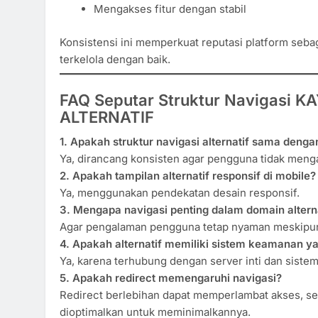
Mengakses fitur dengan stabil
Konsistensi ini memperkuat reputasi platform seba
terkelola dengan baik.
FAQ Seputar Struktur Navigasi K
ALTERNATIF
1. Apakah struktur navigasi alternatif sama deng
Ya, dirancang konsisten agar pengguna tidak meng
2. Apakah tampilan alternatif responsif di mobile?
Ya, menggunakan pendekatan desain responsif.
3. Mengapa navigasi penting dalam domain altern
Agar pengalaman pengguna tetap nyaman meskipun 
4. Apakah alternatif memiliki sistem keamanan 
Ya, karena terhubung dengan server inti dan sistem
5. Apakah redirect memengaruhi navigasi?
Redirect berlebihan dapat memperlambat akses, s
dioptimalkan untuk meminimalkannya.