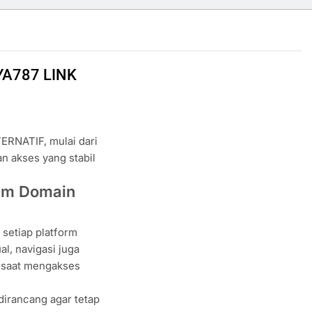
AYA787 LINK
ERNATIF, mulai dari
n akses yang stabil
lam Domain
setiap platform
al, navigasi juga
 saat mengakses
dirancang agar tetap