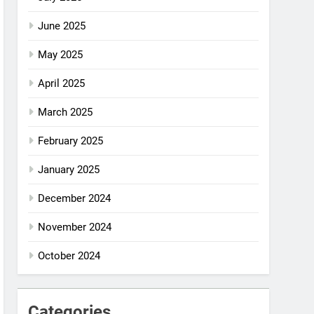
June 2025
May 2025
April 2025
March 2025
February 2025
January 2025
December 2024
November 2024
October 2024
Categories