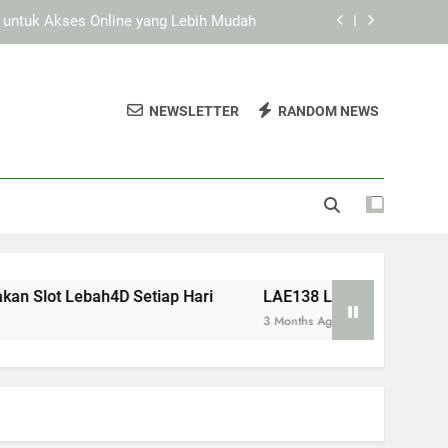
f untuk Akses Online yang Lebih Mudah
enggunakan Slot Lebah4D Setiap Hari
 dan Peran Keamanan Browser Modern
NEWSLETTER
RANDOM NEWS
ot Lebah4D Lewat HP Android dan iOS
ya Yang Penuh Dengan Hiburan Dan Kreativitas.
f untuk Akses Online yang Lebih Mudah
enggunakan Slot Lebah4D Setiap Hari
 dan Peran Keamanan Browser Modern
ah4D Setiap Hari
LAE138 Login dan Peran Keamanan 
3 Months Ago