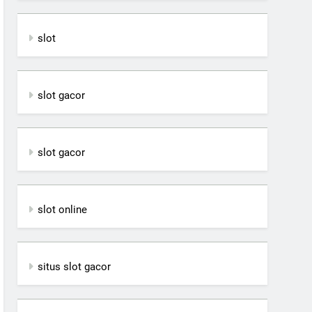
slot
slot gacor
slot gacor
slot online
situs slot gacor