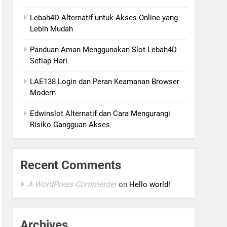
Lebah4D Alternatif untuk Akses Online yang
Lebih Mudah
Panduan Aman Menggunakan Slot Lebah4D
Setiap Hari
LAE138 Login dan Peran Keamanan Browser
Modern
Edwinslot Alternatif dan Cara Mengurangi
Risiko Gangguan Akses
Recent Comments
A WordPress Commenter
on
Hello world!
Archives