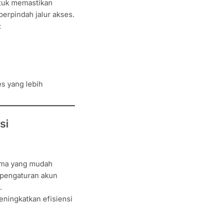
ntuk memastikan
erpindah jalur akses.
:
s yang lebih
si
ama yang mudah
 pengaturan akun
.
ningkatkan efisiensi