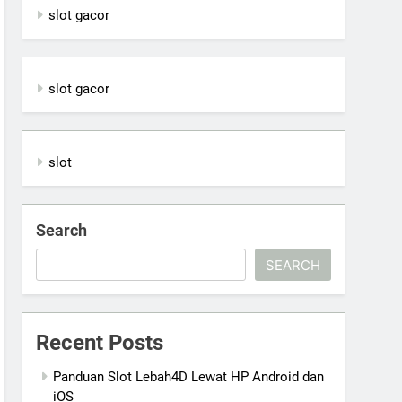
slot gacor
slot gacor
slot
Search
SEARCH
Recent Posts
Panduan Slot Lebah4D Lewat HP Android dan
iOS