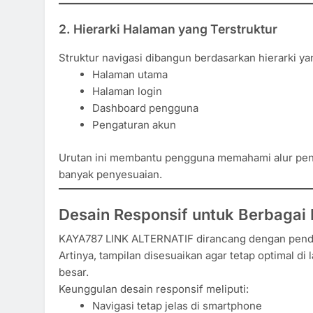
2. Hierarki Halaman yang Terstruktur
Struktur navigasi dibangun berdasarkan hierarki yan
Halaman utama
Halaman login
Dashboard pengguna
Pengaturan akun
Urutan ini membantu pengguna memahami alur pen
banyak penyesuaian.
Desain Responsif untuk Berbagai
KAYA787 LINK ALTERNATIF dirancang dengan pende
Artinya, tampilan disesuaikan agar tetap optimal di
besar.
Keunggulan desain responsif meliputi:
Navigasi tetap jelas di smartphone