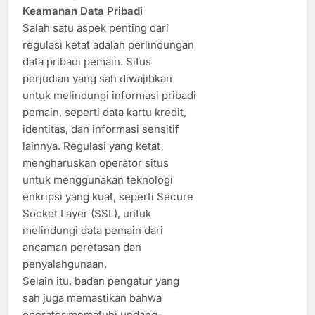
Keamanan Data Pribadi
Salah satu aspek penting dari
regulasi ketat adalah perlindungan
data pribadi pemain. Situs
perjudian yang sah diwajibkan
untuk melindungi informasi pribadi
pemain, seperti data kartu kredit,
identitas, dan informasi sensitif
lainnya. Regulasi yang ketat
mengharuskan operator situs
untuk menggunakan teknologi
enkripsi yang kuat, seperti Secure
Socket Layer (SSL), untuk
melindungi data pemain dari
ancaman peretasan dan
penyalahgunaan.
Selain itu, badan pengatur yang
sah juga memastikan bahwa
operator mematuhi undang-