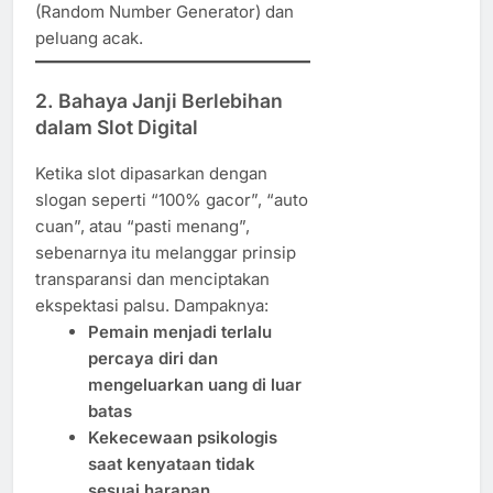
(Random Number Generator) dan
peluang acak.
2. Bahaya Janji Berlebihan
dalam Slot Digital
Ketika slot dipasarkan dengan
slogan seperti “100% gacor”, “auto
cuan”, atau “pasti menang”,
sebenarnya itu melanggar prinsip
transparansi dan menciptakan
ekspektasi palsu. Dampaknya:
Pemain menjadi terlalu
percaya diri dan
mengeluarkan uang di luar
batas
Kekecewaan psikologis
saat kenyataan tidak
sesuai harapan