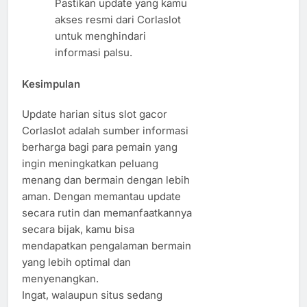
Pastikan update yang kamu
akses resmi dari Corlaslot
untuk menghindari
informasi palsu.
Kesimpulan
Update harian situs slot gacor
Corlaslot adalah sumber informasi
berharga bagi para pemain yang
ingin meningkatkan peluang
menang dan bermain dengan lebih
aman. Dengan memantau update
secara rutin dan memanfaatkannya
secara bijak, kamu bisa
mendapatkan pengalaman bermain
yang lebih optimal dan
menyenangkan.
Ingat, walaupun situs sedang