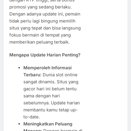
promosi yang sedang berlaku.
Dengan adanya update ini, pemain
tidak perlu lagi bingung memilih
situs yang tepat dan bisa langsung
fokus bermain di tempat yang
memberikan peluang terbaik.
Mengapa Update Harian Penting?
Memperoleh Informasi
Terbaru:
Dunia slot online
sangat dinamis. Situs yang
gacor hari ini belum tentu
sama dengan hari
sebelumnya. Update harian
membantu kamu tetap up-
to-date.
Meningkatkan Peluang
Menang:
Dengan bermain di