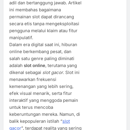
adil dan bertanggung jawab. Artikel
ini membahas bagaimana
permainan slot dapat dirancang
secara etis tanpa mengeksploitasi
pengguna melalui klaim atau fitur
manipulatif.
Dalam era digital saat ini, hiburan
online berkembang pesat, dan
salah satu genre paling diminati
adalah
slot online
, terutama yang
dikenal sebagai
slot gacor
. Slot ini
menawarkan frekuensi
kemenangan yang lebih sering,
efek visual menarik, serta fitur
interaktif yang menggoda pemain
untuk terus mencoba
keberuntungan mereka. Namun, di
balik kepopuleran istilah “
slot
gacor
”, terdapat realita yang sering