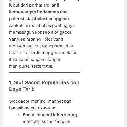
luput dari perhatian:
janji
kemenangan berlebihan dan
potensi eksploitasi pengguna.
Artikel ini membahas pentingnya
membangun konsep
slot gacor
yang seimbang
—slot yang
menyenangkan, transparan, dan
tidak menjebak pengguna melalui
ilusi kemenangan ataupun
manipulasi sistematis.
1. Slot Gacor: Popularitas dan
Daya Tarik
Slot gacor menjadi magnet bagi
banyak pemain karena:
Bonus muncul lebih sering
,
memberi kesan “mudah