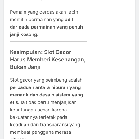
Pemain yang cerdas akan lebih
memilih permainan yang
adil
daripada permainan yang penuh
janji kosong.
Kesimpulan: Slot Gacor
Harus Memberi Kesenangan,
Bukan Janji
Slot gacor yang seimbang adalah
perpaduan antara hiburan yang
menarik dan desain sistem yang
etis.
Ia tidak perlu menjanjikan
keuntungan besar, karena
kekuatannya terletak pada
keadilan dan transparansi
yang
membuat pengguna merasa