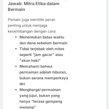
Jawab: Mitra Etika dalam
Bermain
Pemain juga memiliki peran
penting untuk menjaga
keseimbangan dengan cara:
Menentukan batas waktu
dan dana sebelum bermain
Tidak terjebak oleh mitos
seperti “jam gacor” atau
“akun hoki”
Memahami bahwa
permainan adalah hiburan,
bukan sarana memperkaya
diri
Menghargai permainan
yang jujur, bukan yang
hanya “terasa gampang
menang”