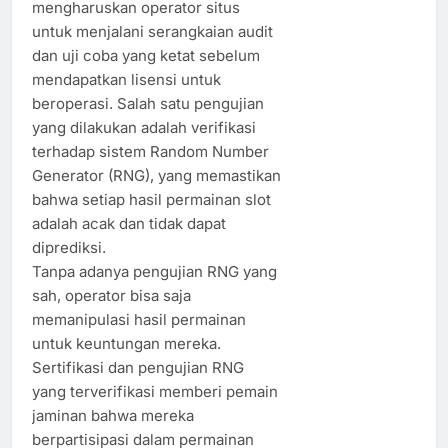
mengharuskan operator situs
untuk menjalani serangkaian audit
dan uji coba yang ketat sebelum
mendapatkan lisensi untuk
beroperasi. Salah satu pengujian
yang dilakukan adalah verifikasi
terhadap sistem Random Number
Generator (RNG), yang memastikan
bahwa setiap hasil permainan slot
adalah acak dan tidak dapat
diprediksi.
Tanpa adanya pengujian RNG yang
sah, operator bisa saja
memanipulasi hasil permainan
untuk keuntungan mereka.
Sertifikasi dan pengujian RNG
yang terverifikasi memberi pemain
jaminan bahwa mereka
berpartisipasi dalam permainan