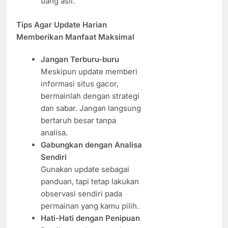
uang asli.
Tips Agar Update Harian
Memberikan Manfaat Maksimal
Jangan Terburu-buru
Meskipun update memberi
informasi situs gacor,
bermainlah dengan strategi
dan sabar. Jangan langsung
bertaruh besar tanpa
analisa.
Gabungkan dengan Analisa
Sendiri
Gunakan update sebagai
panduan, tapi tetap lakukan
observasi sendiri pada
permainan yang kamu pilih.
Hati-Hati dengan Penipuan