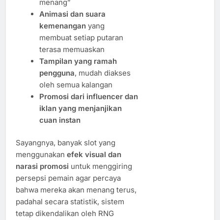
menang”
Animasi dan suara
kemenangan
yang
membuat setiap putaran
terasa memuaskan
Tampilan yang ramah
pengguna
, mudah diakses
oleh semua kalangan
Promosi dari influencer dan
iklan yang menjanjikan
cuan instan
Sayangnya, banyak slot yang
menggunakan
efek visual dan
narasi promosi
untuk menggiring
persepsi pemain agar percaya
bahwa mereka akan menang terus,
padahal secara statistik, sistem
tetap dikendalikan oleh RNG