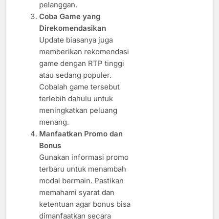
pelanggan.
Coba Game yang
Direkomendasikan
Update biasanya juga
memberikan rekomendasi
game dengan RTP tinggi
atau sedang populer.
Cobalah game tersebut
terlebih dahulu untuk
meningkatkan peluang
menang.
Manfaatkan Promo dan
Bonus
Gunakan informasi promo
terbaru untuk menambah
modal bermain. Pastikan
memahami syarat dan
ketentuan agar bonus bisa
dimanfaatkan secara