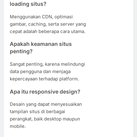
loading situs?
Menggunakan CDN, optimasi
gambar, caching, serta server yang
cepat adalah beberapa cara utama.
Apakah keamanan situs
penting?
Sangat penting, karena melindungi
data pengguna dan menjaga
kepercayaan terhadap platform.
Apa itu responsive design?
Desain yang dapat menyesuaikan
tampilan situs di berbagai
perangkat, baik desktop maupun
mobile.