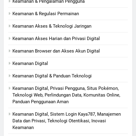
Keamanan & Pengalaman Pengguna
Keamanan & Regulasi Permainan
Keamanan Akses & Teknologi Jaringan
Keamanan Akses Harian dan Privasi Digital
Keamanan Browser dan Akses Akun Digital
Keamanan Digital
Keamanan Digital & Panduan Teknologi
Keamanan Digital, Privasi Pengguna, Situs Pokémon,
Teknologi Web, Perlindungan Data, Komunitas Online,
Panduan Penggunaan Aman
Keamanan Digital, Sistem Login Kaya787, Manajemen
Data dan Privasi, Teknologi Otentikasi, Inovasi
Keamanan