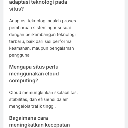
adaptasi teknologi pada
situs?
Adaptasi teknologi adalah proses
pembaruan sistem agar sesuai
dengan perkembangan teknologi
terbaru, baik dari sisi performa,
keamanan, maupun pengalaman
pengguna.
Mengapa situs perlu
menggunakan cloud
computing?
Cloud memungkinkan skalabilitas,
stabilitas, dan efisiensi dalam
mengelola trafik tinggi.
Bagaimana cara
meningkatkan kecepatan