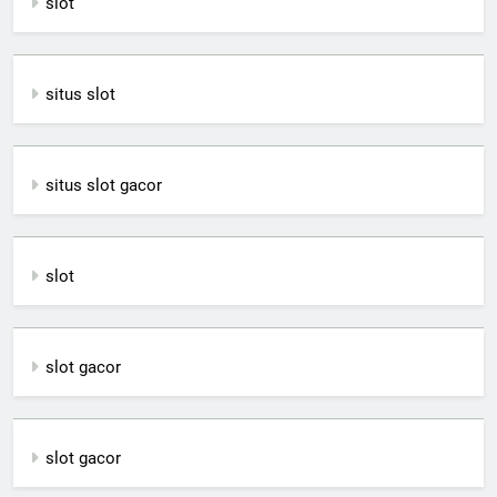
slot
situs slot
situs slot gacor
slot
slot gacor
slot gacor