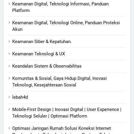
Keamanan Digital, Teknologi Informasi, Panduan
Platform
Keamanan Digital, Teknologi Online, Panduan Proteksi
Akun
Keamanan Siber & Kepatuhan.
Keamanan Teknologi & UX
Keandalan Sistem & Observabilitas
Komunitas & Sosial, Gaya Hidup Digital, Inovasi
Teknologi, Kesejahteraan Sosial
lebah4d
Mobile-First Design | Inovasi Digital | User Experience |
Teknologi Seluler | Optimasi Platform
Optimasi Jaringan Rumah Solusi Koneksi Internet