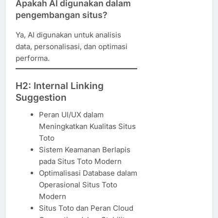
Apakah AI digunakan dalam
pengembangan situs?
Ya, AI digunakan untuk analisis
data, personalisasi, dan optimasi
performa.
H2: Internal Linking
Suggestion
Peran UI/UX dalam
Meningkatkan Kualitas Situs
Toto
Sistem Keamanan Berlapis
pada Situs Toto Modern
Optimalisasi Database dalam
Operasional Situs Toto
Modern
Situs Toto dan Peran Cloud