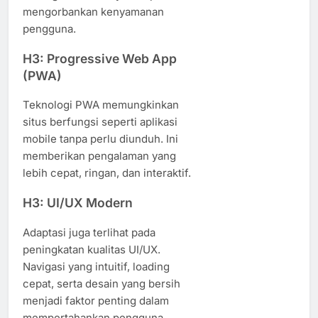
mengorbankan kenyamanan
pengguna.
H3: Progressive Web App
(PWA)
Teknologi PWA memungkinkan
situs berfungsi seperti aplikasi
mobile tanpa perlu diunduh. Ini
memberikan pengalaman yang
lebih cepat, ringan, dan interaktif.
H3: UI/UX Modern
Adaptasi juga terlihat pada
peningkatan kualitas UI/UX.
Navigasi yang intuitif, loading
cepat, serta desain yang bersih
menjadi faktor penting dalam
mempertahankan pengguna.