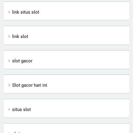
link situs slot
link slot
slot gacor
Slot gacor hari ini
situs slot