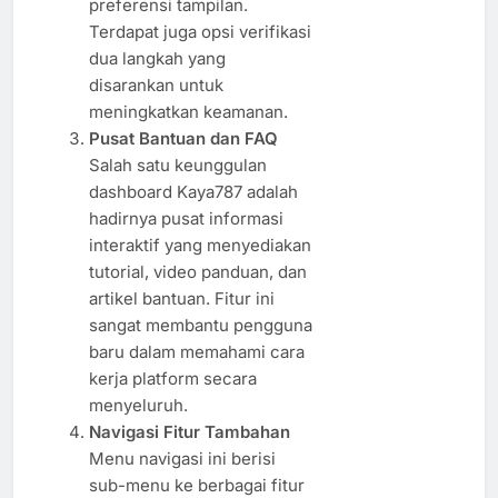
preferensi tampilan.
Terdapat juga opsi verifikasi
dua langkah yang
disarankan untuk
meningkatkan keamanan.
Pusat Bantuan dan FAQ
Salah satu keunggulan
dashboard Kaya787 adalah
hadirnya pusat informasi
interaktif yang menyediakan
tutorial, video panduan, dan
artikel bantuan. Fitur ini
sangat membantu pengguna
baru dalam memahami cara
kerja platform secara
menyeluruh.
Navigasi Fitur Tambahan
Menu navigasi ini berisi
sub-menu ke berbagai fitur