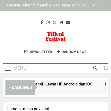
Skip
Panduan Aman Menggunakan Slot Lebah4D
to
Setiap Hari
content
LAE138 Login dan Peran Keamanan Browser
Modern
Panduan Slot Lebah4D Lewat HP Android dan iOS
Lebah4D Alternatif untuk Akses Online yang Lebih
Mudah
Tilleul Festival
Nikmati Festival Seni Dan Musik
Panduan Aman Menggunakan Slot Lebah4D
NEWSLETTER
RANDOM NEWS
Setiap Hari
Tahunan Di Tilleul Festival. Acara
LAE138 Login dan Peran Keamanan Browser
Budaya Yang Penuh Dengan Hiburan
Modern
MENU
Dan Kreativitas.
anduan Slot Lebah4D Lewat HP Android dan iOS
Lebah4
HEADLINES
Months Ago
3 Months
Home
menu navigasi