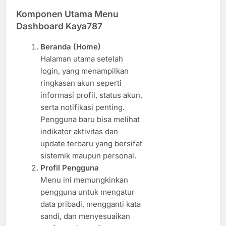
Komponen Utama Menu
Dashboard Kaya787
Beranda (Home)
Halaman utama setelah
login, yang menampilkan
ringkasan akun seperti
informasi profil, status akun,
serta notifikasi penting.
Pengguna baru bisa melihat
indikator aktivitas dan
update terbaru yang bersifat
sistemik maupun personal.
Profil Pengguna
Menu ini memungkinkan
pengguna untuk mengatur
data pribadi, mengganti kata
sandi, dan menyesuaikan