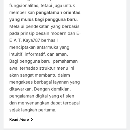
fungsionalitas, tetapi juga untuk
memberikan
pengalaman orientasi
yang mulus bagi pengguna baru
.
Melalui pendekatan yang berbasis
pada prinsip desain modern dan E-
E-A-T, Kaya787 berhasil
menciptakan antarmuka yang
intuitif, informatif, dan aman.
Bagi pengguna baru, pemahaman
awal terhadap struktur menu ini
akan sangat membantu dalam
mengakses berbagai layanan yang
ditawarkan. Dengan demikian,
pengalaman digital yang efisien
dan menyenangkan dapat tercapai
sejak langkah pertama.
Read More