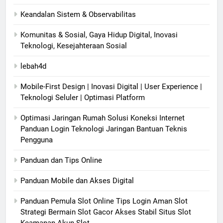
Keandalan Sistem & Observabilitas
Komunitas & Sosial, Gaya Hidup Digital, Inovasi
Teknologi, Kesejahteraan Sosial
lebah4d
Mobile-First Design | Inovasi Digital | User Experience |
Teknologi Seluler | Optimasi Platform
Optimasi Jaringan Rumah Solusi Koneksi Internet
Panduan Login Teknologi Jaringan Bantuan Teknis
Pengguna
Panduan dan Tips Online
Panduan Mobile dan Akses Digital
Panduan Pemula Slot Online Tips Login Aman Slot
Strategi Bermain Slot Gacor Akses Stabil Situs Slot
Keamanan Akun Slot