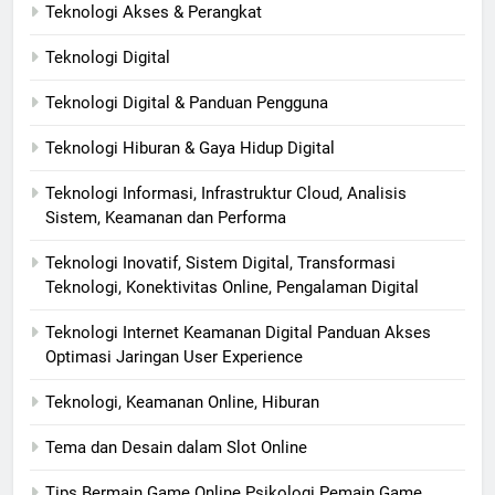
Teknologi Akses & Perangkat
Teknologi Digital
Teknologi Digital & Panduan Pengguna
Teknologi Hiburan & Gaya Hidup Digital
Teknologi Informasi, Infrastruktur Cloud, Analisis
Sistem, Keamanan dan Performa
Teknologi Inovatif, Sistem Digital, Transformasi
Teknologi, Konektivitas Online, Pengalaman Digital
Teknologi Internet Keamanan Digital Panduan Akses
Optimasi Jaringan User Experience
Teknologi, Keamanan Online, Hiburan
Tema dan Desain dalam Slot Online
Tips Bermain Game Online Psikologi Pemain Game