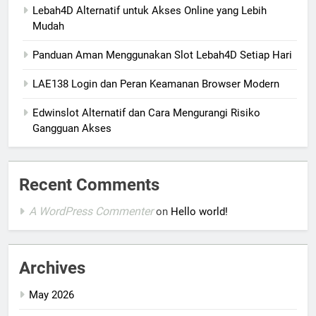
Lebah4D Alternatif untuk Akses Online yang Lebih
Mudah
Panduan Aman Menggunakan Slot Lebah4D Setiap Hari
LAE138 Login dan Peran Keamanan Browser Modern
Edwinslot Alternatif dan Cara Mengurangi Risiko
Gangguan Akses
Recent Comments
A WordPress Commenter
on
Hello world!
Archives
May 2026