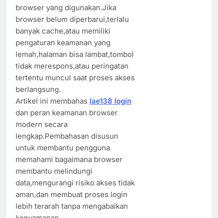
browser yang digunakan.Jika
browser belum diperbarui,terlalu
banyak cache,atau memiliki
pengaturan keamanan yang
lemah,halaman bisa lambat,tombol
tidak merespons,atau peringatan
tertentu muncul saat proses akses
berlangsung.
Artikel ini membahas
lae138 login
dan peran keamanan browser
modern secara
lengkap.Pembahasan disusun
untuk membantu pengguna
memahami bagaimana browser
membantu melindungi
data,mengurangi risiko akses tidak
aman,dan membuat proses login
lebih terarah tanpa mengabaikan
kenyamanan.