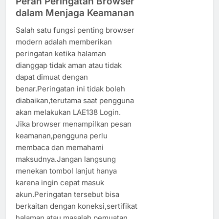
Peran Peringatan Browser
dalam Menjaga Keamanan
Salah satu fungsi penting browser
modern adalah memberikan
peringatan ketika halaman
dianggap tidak aman atau tidak
dapat dimuat dengan
benar.Peringatan ini tidak boleh
diabaikan,terutama saat pengguna
akan melakukan LAE138 Login.
Jika browser menampilkan pesan
keamanan,pengguna perlu
membaca dan memahami
maksudnya.Jangan langsung
menekan tombol lanjut hanya
karena ingin cepat masuk
akun.Peringatan tersebut bisa
berkaitan dengan koneksi,sertifikat
halaman,atau masalah pemuatan