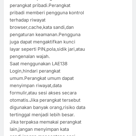
perangkat pribadi.Perangkat
pribadi memberi pengguna kontrol
terhadap riwayat
browser,cache,kata sandi,dan
pengaturan keamanan.Pengguna
juga dapat mengaktifkan kunci
layar seperti PIN,pola,sidik jari,atau
pengenalan wajah.
Saat menggunakan LAE138
Login,hindari perangkat
umum.Perangkat umum dapat
menyimpan riwayat,data
formulir,atau sesi akses secara
otomatis.Jika perangkat tersebut
digunakan banyak orang,risiko data
tertinggal menjadi lebih besar.
Jika terpaksa memakai perangkat
lain,jangan menyimpan kata