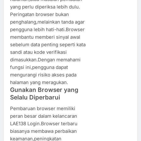
yang perlu diperiksa lebih dulu.
Peringatan browser bukan
penghalang,melainkan tanda agar
pengguna lebih hati-hati.Browser
membantu memberi sinyal awal
sebelum data penting seperti kata
sandi atau kode verifikasi
dimasukkan.Dengan memahami
fungsi ini,pengguna dapat
mengurangi risiko akses pada
halaman yang meragukan.
Gunakan Browser yang
Selalu Diperbarui
Pembaruan browser memiliki
peran besar dalam kelancaran
LAE138 Login.Browser terbaru
biasanya membawa perbaikan
keamanan,peningkatan