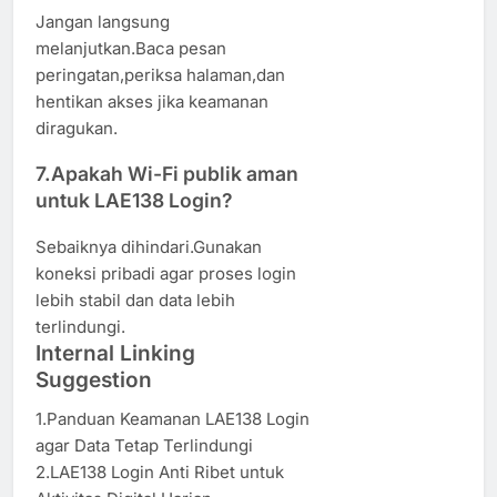
Jangan langsung
melanjutkan.Baca pesan
peringatan,periksa halaman,dan
hentikan akses jika keamanan
diragukan.
7.Apakah Wi-Fi publik aman
untuk LAE138 Login?
Sebaiknya dihindari.Gunakan
koneksi pribadi agar proses login
lebih stabil dan data lebih
terlindungi.
Internal Linking
Suggestion
1.Panduan Keamanan LAE138 Login
agar Data Tetap Terlindungi
2.LAE138 Login Anti Ribet untuk