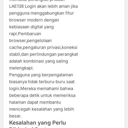
LAE138 Login akan lebih aman jika
pengguna menggabungkan fitur
browser modern dengan
kebiasaan digital yang
rapi.Pembaruan
browser,pengelolaan
cache,pengaturan privasi,koneksi
stabil,dan perlindungan perangkat
adalah kombinasi yang saling
melengkapi.
Pengguna yang berpengalaman
biasanya tidak terburu-buru saat
login.Mereka memahami bahwa
beberapa detik untuk memeriksa
halaman dapat membantu
mencegah kesalahan yang lebih
besar.
Kesalahan yang Perlu