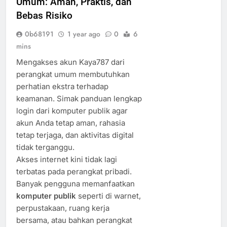
Umum: Aman, Praktis, dan
Bebas Risiko
0b68191
1 year ago
0
6
mins
Mengakses akun Kaya787 dari
perangkat umum membutuhkan
perhatian ekstra terhadap
keamanan. Simak panduan lengkap
login dari komputer publik agar
akun Anda tetap aman, rahasia
tetap terjaga, dan aktivitas digital
tidak terganggu.
Akses internet kini tidak lagi
terbatas pada perangkat pribadi.
Banyak pengguna memanfaatkan
komputer publik
seperti di warnet,
perpustakaan, ruang kerja
bersama, atau bahkan perangkat