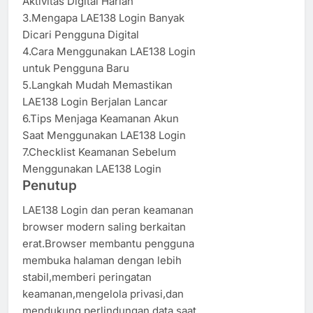
Aktivitas Digital Harian
3.Mengapa LAE138 Login Banyak
Dicari Pengguna Digital
4.Cara Menggunakan LAE138 Login
untuk Pengguna Baru
5.Langkah Mudah Memastikan
LAE138 Login Berjalan Lancar
6.Tips Menjaga Keamanan Akun
Saat Menggunakan LAE138 Login
7.Checklist Keamanan Sebelum
Menggunakan LAE138 Login
Penutup
LAE138 Login dan peran keamanan
browser modern saling berkaitan
erat.Browser membantu pengguna
membuka halaman dengan lebih
stabil,memberi peringatan
keamanan,mengelola privasi,dan
mendukung perlindungan data saat