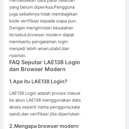
memasukkan data pada halaman
yang belum diperiksa.Pengguna
juga sebaiknya tidak membagikan
kode verifikasi kepada siapa pun.
Dengan menghindari kesalahan
tersebut,browser modern dapat
membantu pengalaman login
menjadi lebih aman,stabil,dan
nyaman.
FAQ Seputar LAE138 Login
dan Browser Modern
1.Apa itu LAE138 Login?
LAE138 Login adalah proses masuk
ke akun LAE138 menggunakan data
akses seperti nama pengguna,kata
sandi,dan verifikasi jika diperlukan.
2.Mengapa browser modern