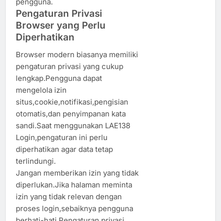
pengguna.
Pengaturan Privasi
Browser yang Perlu
Diperhatikan
Browser modern biasanya memiliki
pengaturan privasi yang cukup
lengkap.Pengguna dapat
mengelola izin
situs,cookie,notifikasi,pengisian
otomatis,dan penyimpanan kata
sandi.Saat menggunakan LAE138
Login,pengaturan ini perlu
diperhatikan agar data tetap
terlindungi.
Jangan memberikan izin yang tidak
diperlukan.Jika halaman meminta
izin yang tidak relevan dengan
proses login,sebaiknya pengguna
berhati-hati.Pengaturan privasi