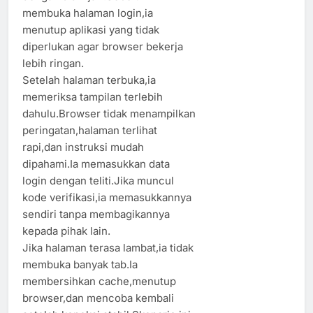
membuka halaman login,ia
menutup aplikasi yang tidak
diperlukan agar browser bekerja
lebih ringan.
Setelah halaman terbuka,ia
memeriksa tampilan terlebih
dahulu.Browser tidak menampilkan
peringatan,halaman terlihat
rapi,dan instruksi mudah
dipahami.Ia memasukkan data
login dengan teliti.Jika muncul
kode verifikasi,ia memasukkannya
sendiri tanpa membagikannya
kepada pihak lain.
Jika halaman terasa lambat,ia tidak
membuka banyak tab.Ia
membersihkan cache,menutup
browser,dan mencoba kembali