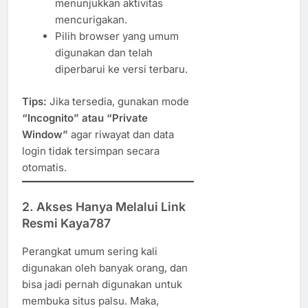
menunjukkan aktivitas
mencurigakan.
Pilih browser yang umum
digunakan dan telah
diperbarui ke versi terbaru.
Tips:
Jika tersedia, gunakan mode
“Incognito” atau “Private
Window”
agar riwayat dan data
login tidak tersimpan secara
otomatis.
2. Akses Hanya Melalui Link
Resmi Kaya787
Perangkat umum sering kali
digunakan oleh banyak orang, dan
bisa jadi pernah digunakan untuk
membuka situs palsu. Maka,