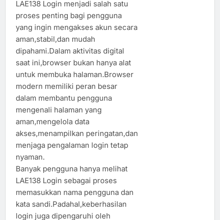
LAE138 Login menjadi salah satu
proses penting bagi pengguna
yang ingin mengakses akun secara
aman,stabil,dan mudah
dipahami.Dalam aktivitas digital
saat ini,browser bukan hanya alat
untuk membuka halaman.Browser
modern memiliki peran besar
dalam membantu pengguna
mengenali halaman yang
aman,mengelola data
akses,menampilkan peringatan,dan
menjaga pengalaman login tetap
nyaman.
Banyak pengguna hanya melihat
LAE138 Login sebagai proses
memasukkan nama pengguna dan
kata sandi.Padahal,keberhasilan
login juga dipengaruhi oleh