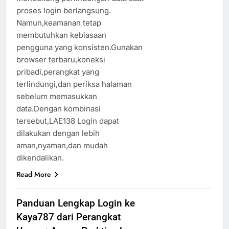
proses login berlangsung.
Namun,keamanan tetap
membutuhkan kebiasaan
pengguna yang konsisten.Gunakan
browser terbaru,koneksi
pribadi,perangkat yang
terlindungi,dan periksa halaman
sebelum memasukkan
data.Dengan kombinasi
tersebut,LAE138 Login dapat
dilakukan dengan lebih
aman,nyaman,dan mudah
dikendalikan.
Read More
Panduan Lengkap Login ke
Kaya787 dari Perangkat