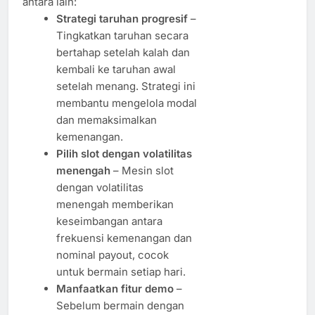
antara lain:
Strategi taruhan progresif
–
Tingkatkan taruhan secara
bertahap setelah kalah dan
kembali ke taruhan awal
setelah menang. Strategi ini
membantu mengelola modal
dan memaksimalkan
kemenangan.
Pilih slot dengan volatilitas
menengah
– Mesin slot
dengan volatilitas
menengah memberikan
keseimbangan antara
frekuensi kemenangan dan
nominal payout, cocok
untuk bermain setiap hari.
Manfaatkan fitur demo
–
Sebelum bermain dengan