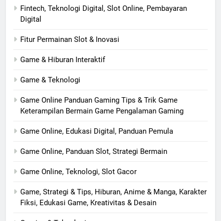
Fintech, Teknologi Digital, Slot Online, Pembayaran
Digital
Fitur Permainan Slot & Inovasi
Game & Hiburan Interaktif
Game & Teknologi
Game Online Panduan Gaming Tips & Trik Game
Keterampilan Bermain Game Pengalaman Gaming
Game Online, Edukasi Digital, Panduan Pemula
Game Online, Panduan Slot, Strategi Bermain
Game Online, Teknologi, Slot Gacor
Game, Strategi & Tips, Hiburan, Anime & Manga, Karakter
Fiksi, Edukasi Game, Kreativitas & Desain