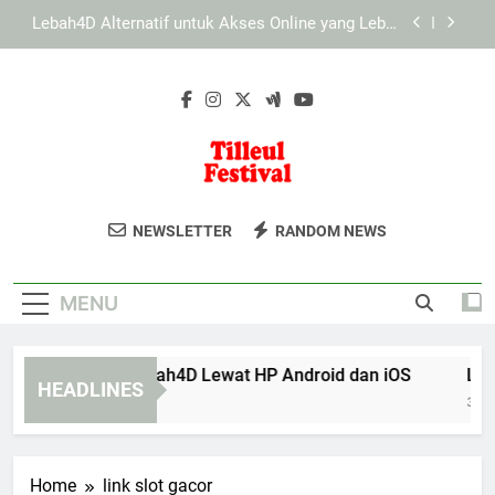
Skip
Panduan Aman Menggunakan Slot Lebah4D
to
Setiap Hari
content
LAE138 Login dan Peran Keamanan Browser
Modern
Panduan Slot Lebah4D Lewat HP Android dan iOS
Lebah4D Alternatif untuk Akses Online yang Lebih
Mudah
Tilleul Festival
Nikmati Festival Seni Dan Musik
Panduan Aman Menggunakan Slot Lebah4D
NEWSLETTER
RANDOM NEWS
Setiap Hari
Tahunan Di Tilleul Festival. Acara
LAE138 Login dan Peran Keamanan Browser
Budaya Yang Penuh Dengan Hiburan
Modern
MENU
Dan Kreativitas.
anduan Slot Lebah4D Lewat HP Android dan iOS
Lebah4D
HEADLINES
Months Ago
3 Months
Home
link slot gacor