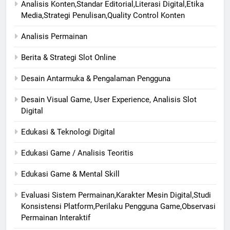
Analisis Konten,Standar Editorial,Literasi Digital,Etika
Media,Strategi Penulisan,Quality Control Konten
Analisis Permainan
Berita & Strategi Slot Online
Desain Antarmuka & Pengalaman Pengguna
Desain Visual Game, User Experience, Analisis Slot
Digital
Edukasi & Teknologi Digital
Edukasi Game / Analisis Teoritis
Edukasi Game & Mental Skill
Evaluasi Sistem Permainan,Karakter Mesin Digital,Studi
Konsistensi Platform,Perilaku Pengguna Game,Observasi
Permainan Interaktif