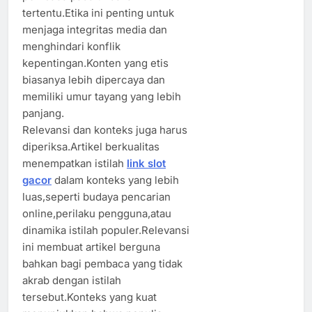
tertentu.Etika ini penting untuk
menjaga integritas media dan
menghindari konflik
kepentingan.Konten yang etis
biasanya lebih dipercaya dan
memiliki umur tayang yang lebih
panjang.
Relevansi dan konteks juga harus
diperiksa.Artikel berkualitas
menempatkan istilah
link slot
gacor
dalam konteks yang lebih
luas,seperti budaya pencarian
online,perilaku pengguna,atau
dinamika istilah populer.Relevansi
ini membuat artikel berguna
bahkan bagi pembaca yang tidak
akrab dengan istilah
tersebut.Konteks yang kuat