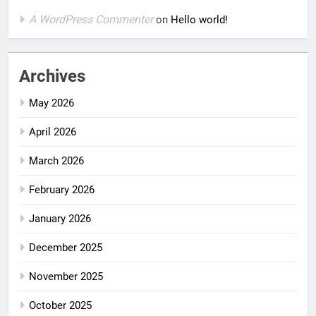
A WordPress Commenter
on
Hello world!
Archives
May 2026
April 2026
March 2026
February 2026
January 2026
December 2025
November 2025
October 2025