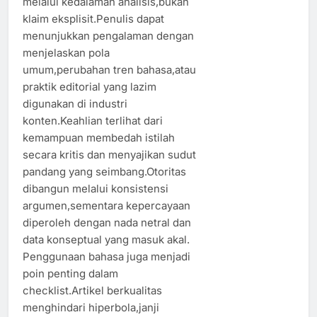
melalui kedalaman analisis,bukan
klaim eksplisit.Penulis dapat
menunjukkan pengalaman dengan
menjelaskan pola
umum,perubahan tren bahasa,atau
praktik editorial yang lazim
digunakan di industri
konten.Keahlian terlihat dari
kemampuan membedah istilah
secara kritis dan menyajikan sudut
pandang yang seimbang.Otoritas
dibangun melalui konsistensi
argumen,sementara kepercayaan
diperoleh dengan nada netral dan
data konseptual yang masuk akal.
Penggunaan bahasa juga menjadi
poin penting dalam
checklist.Artikel berkualitas
menghindari hiperbola,janji