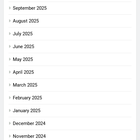
September 2025
August 2025
July 2025
June 2025
May 2025
April 2025
March 2025
February 2025
January 2025
December 2024
November 2024