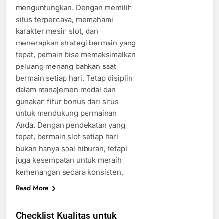
menguntungkan. Dengan memilih
situs terpercaya, memahami
karakter mesin slot, dan
menerapkan strategi bermain yang
tepat, pemain bisa memaksimalkan
peluang menang bahkan saat
bermain setiap hari. Tetap disiplin
dalam manajemen modal dan
gunakan fitur bonus dari situs
untuk mendukung permainan
Anda. Dengan pendekatan yang
tepat, bermain slot setiap hari
bukan hanya soal hiburan, tetapi
juga kesempatan untuk meraih
kemenangan secara konsisten.
Read More
Checklist Kualitas untuk