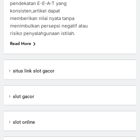
pendekatan E-E-A-T yang
konsisten,artikel dapat
memberikan nilai nyata tanpa
menimbulkan persepsi negatif atau
risiko penyalahgunaan istilah.
Read More
situs link slot gacor
slot gacor
slot online