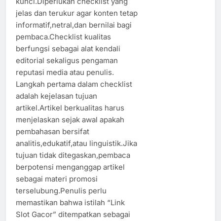
kunci.Diperlukan checklist yang
jelas dan terukur agar konten tetap
informatif,netral,dan bernilai bagi
pembaca.Checklist kualitas
berfungsi sebagai alat kendali
editorial sekaligus pengaman
reputasi media atau penulis.
Langkah pertama dalam checklist
adalah kejelasan tujuan
artikel.Artikel berkualitas harus
menjelaskan sejak awal apakah
pembahasan bersifat
analitis,edukatif,atau linguistik.Jika
tujuan tidak ditegaskan,pembaca
berpotensi menganggap artikel
sebagai materi promosi
terselubung.Penulis perlu
memastikan bahwa istilah “Link
Slot Gacor” ditempatkan sebagai