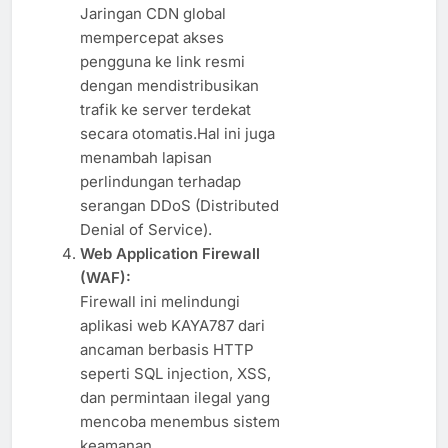
Jaringan CDN global
mempercepat akses
pengguna ke link resmi
dengan mendistribusikan
trafik ke server terdekat
secara otomatis.Hal ini juga
menambah lapisan
perlindungan terhadap
serangan DDoS (Distributed
Denial of Service).
Web Application Firewall
(WAF):
Firewall ini melindungi
aplikasi web KAYA787 dari
ancaman berbasis HTTP
seperti SQL injection, XSS,
dan permintaan ilegal yang
mencoba menembus sistem
keamanan.