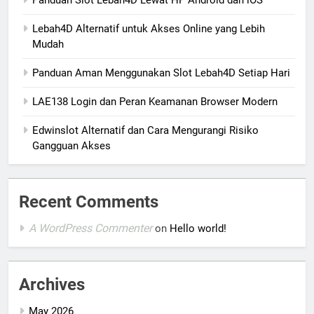
Panduan Slot Lebah4D Lewat HP Android dan iOS
Lebah4D Alternatif untuk Akses Online yang Lebih
Mudah
Panduan Aman Menggunakan Slot Lebah4D Setiap Hari
LAE138 Login dan Peran Keamanan Browser Modern
Edwinslot Alternatif dan Cara Mengurangi Risiko
Gangguan Akses
Recent Comments
A WordPress Commenter
on
Hello world!
Archives
May 2026