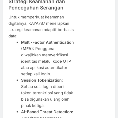
Strategi Keamanan dan
Pencegahan Serangan
Untuk memperkuat keamanan
digitalnya, KAYA787 menerapkan
strategi keamanan adaptif berbasis
data:
Multi-Factor Authentication
(MFA):
Pengguna
diwajibkan memverifikasi
identitas melalui kode OTP
atau aplikasi autentikator
setiap kali login.
Session Tokenization:
Setiap sesi login diberi
token terenkripsi yang tidak
bisa digunakan ulang oleh
pihak ketiga.
AI-Based Threat Detection: