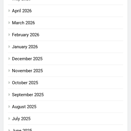
April 2026
March 2026
February 2026
January 2026
December 2025
November 2025
October 2025
September 2025
August 2025
July 2025
June 2025