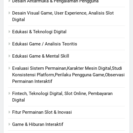
Desain Antarmuka & Pengalaman Pengguna
Desain Visual Game, User Experience, Analisis Slot
Digital
Edukasi & Teknologi Digital
Edukasi Game / Analisis Teoritis
Edukasi Game & Mental Skill
Evaluasi Sistem Permainan,Karakter Mesin Digital,Studi
Konsistensi Platform,Perilaku Pengguna Game,Observasi
Permainan Interaktif
Fintech, Teknologi Digital, Slot Online, Pembayaran
Digital
Fitur Permainan Slot & Inovasi
Game & Hiburan Interaktif