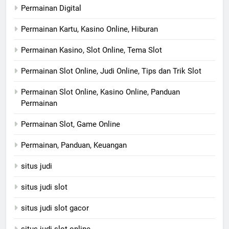
Permainan Digital
Permainan Kartu, Kasino Online, Hiburan
Permainan Kasino, Slot Online, Tema Slot
Permainan Slot Online, Judi Online, Tips dan Trik Slot
Permainan Slot Online, Kasino Online, Panduan
Permainan
Permainan Slot, Game Online
Permainan, Panduan, Keuangan
situs judi
situs judi slot
situs judi slot gacor