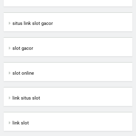
situs link slot gacor
slot gacor
slot online
link situs slot
link slot