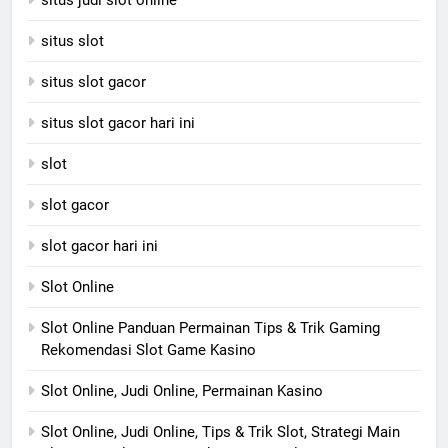
situs judi slot online
situs slot
situs slot gacor
situs slot gacor hari ini
slot
slot gacor
slot gacor hari ini
Slot Online
Slot Online Panduan Permainan Tips & Trik Gaming
Rekomendasi Slot Game Kasino
Slot Online, Judi Online, Permainan Kasino
Slot Online, Judi Online, Tips & Trik Slot, Strategi Main