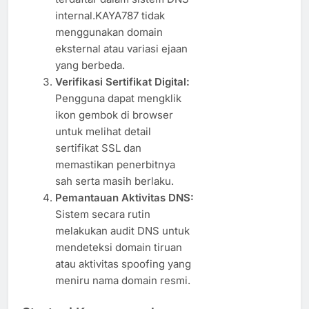
internal.KAYA787 tidak
menggunakan domain
eksternal atau variasi ejaan
yang berbeda.
Verifikasi Sertifikat Digital:
Pengguna dapat mengklik
ikon gembok di browser
untuk melihat detail
sertifikat SSL dan
memastikan penerbitnya
sah serta masih berlaku.
Pemantauan Aktivitas DNS:
Sistem secara rutin
melakukan audit DNS untuk
mendeteksi domain tiruan
atau aktivitas spoofing yang
meniru nama domain resmi.