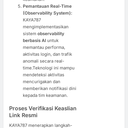
Pemantauan Real-Time
(Observability System):
KAYA787
mengimplementasikan
sistem
observability
berbasis AI
untuk
memantau performa,
aktivitas login, dan trafik
anomali secara real-
time.Teknologi ini mampu
mendeteksi aktivitas
mencurigakan dan
memberikan notifikasi dini
kepada tim keamanan.
Proses Verifikasi Keaslian
Link Resmi
KAYA787 menerapkan langkah-