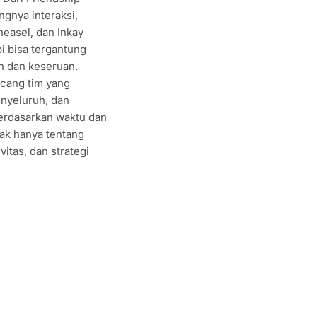
ngnya interaksi,
neasel, dan Inkay
pi bisa tergantung
n dan keseruan.
cang tim yang
nyeluruh, dan
erdasarkan waktu dan
ak hanya tentang
itas, dan strategi