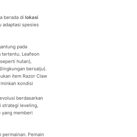
ka berada di
lokasi
u adaptasi spesies
rgantung pada
 tertentu. Leafeon
eperti hutan),
ingkungan bersalju).
lukan item Razor Claw
minkan kondisi
evolusi berdasarkan
strategi leveling,
tu yang memberi
m permainan. Pemain