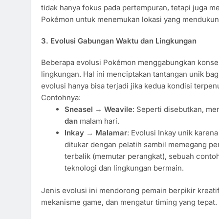
tidak hanya fokus pada pertempuran, tetapi juga me
Pokémon untuk menemukan lokasi yang mendukung
3.
Evolusi Gabungan Waktu dan Lingkungan
Beberapa evolusi Pokémon menggabungkan konse
lingkungan. Hal ini menciptakan tantangan unik bagi
evolusi hanya bisa terjadi jika kedua kondisi terpen
Contohnya:
Sneasel → Weavile
: Seperti disebutkan, m
dan
malam hari.
Inkay → Malamar
: Evolusi Inkay unik kare
ditukar dengan pelatih sambil memegang pe
terbalik (memutar perangkat), sebuah contoh
teknologi dan lingkungan bermain.
Jenis evolusi ini mendorong pemain berpikir kreati
mekanisme game, dan mengatur timing yang tepat.