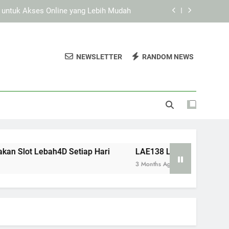
f untuk Akses Online yang Lebih Mudah
enggunakan Slot Lebah4D Setiap Hari
 dan Peran Keamanan Browser Modern
NEWSLETTER
RANDOM NEWS
ot Lebah4D Lewat HP Android dan iOS
ya Yang Penuh Dengan Hiburan Dan Kreativitas.
f untuk Akses Online yang Lebih Mudah
enggunakan Slot Lebah4D Setiap Hari
 dan Peran Keamanan Browser Modern
ah4D Setiap Hari
LAE138 Login dan Peran Keamanan 
3 Months Ago