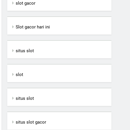
slot gacor
Slot gacor hari ini
situs slot
slot
situs slot
situs slot gacor