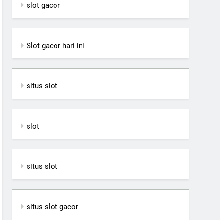
slot gacor
Slot gacor hari ini
situs slot
slot
situs slot
situs slot gacor