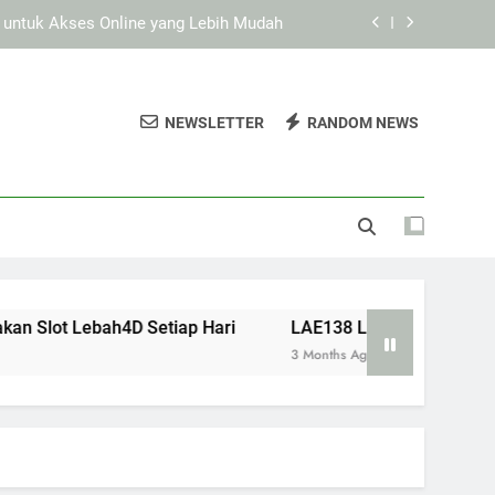
f untuk Akses Online yang Lebih Mudah
enggunakan Slot Lebah4D Setiap Hari
 dan Peran Keamanan Browser Modern
NEWSLETTER
RANDOM NEWS
ot Lebah4D Lewat HP Android dan iOS
ya Yang Penuh Dengan Hiburan Dan Kreativitas.
f untuk Akses Online yang Lebih Mudah
enggunakan Slot Lebah4D Setiap Hari
 dan Peran Keamanan Browser Modern
ebah4D Setiap Hari
LAE138 Login dan Peran Keamana
3 Months Ago