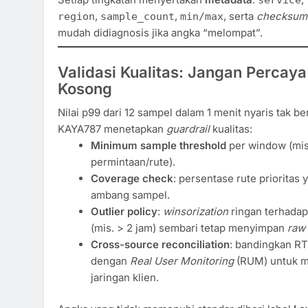
,
,
, serta
checksum
region
sample_count
min/max
mudah didiagnosis jika angka “melompat”.
Validasi Kualitas: Jangan Percay
Kosong
Nilai p99 dari 12 sampel dalam 1 menit nyaris tak be
KAYA787 menetapkan
guardrail
kualitas:
Minimum sample threshold
per window (mis
permintaan/rute).
Coverage check
: persentase rute priorita
ambang sampel.
Outlier policy
:
winsorization
ringan terhadap n
(mis. > 2 jam) sembari tetap menyimpan
raw
Cross-source reconciliation
: bandingkan RT
dengan
Real User Monitoring
(RUM) untuk m
jaringan klien.