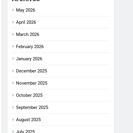
May 2026
April 2026
March 2026
February 2026
January 2026
December 2025
November 2025
October 2025
September 2025
August 2025
July 2025