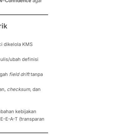
w-Confidence
agar
rik
ci dikelola KMS
lis/ubah definisi
gah
field drift
tanpa
an,
checksum
, dan
rubahan kebijakan
E-E-A-T (transparan