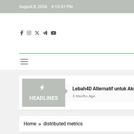
Skip
August 8, 2026
4:13:48 PM
to
content
Till
Nikmati Fe
 Android dan iOS
Lebah4D Alternatif untuk Akses Onlin
3 Months Ago
HEADLINES
Home
distributed metrics