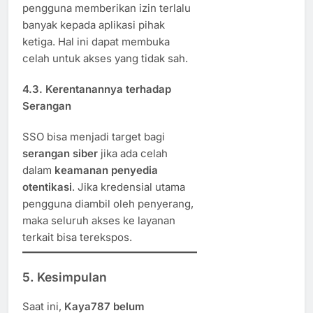
pengguna memberikan izin terlalu
banyak kepada aplikasi pihak
ketiga. Hal ini dapat membuka
celah untuk akses yang tidak sah.
4.3. Kerentanannya terhadap
Serangan
SSO bisa menjadi target bagi
serangan siber
jika ada celah
dalam
keamanan penyedia
otentikasi
. Jika kredensial utama
pengguna diambil oleh penyerang,
maka seluruh akses ke layanan
terkait bisa terekspos.
5.
Kesimpulan
Saat ini,
Kaya787 belum