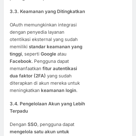
3.3. Keamanan yang Ditingkatkan
OAuth memungkinkan integrasi
dengan penyedia layanan
otentikasi eksternal yang sudah
memiliki
standar keamanan yang
tinggi
, seperti
Google
atau
Facebook
. Pengguna dapat
memanfaatkan
fitur autentikasi
dua faktor (2FA)
yang sudah
diterapkan di akun mereka untuk
meningkatkan
keamanan login
.
3.4. Pengelolaan Akun yang Lebih
Terpadu
Dengan
SSO
, pengguna dapat
mengelola satu akun untuk