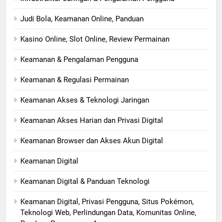
Judi Bola, Keamanan Online, Panduan
Kasino Online, Slot Online, Review Permainan
Keamanan & Pengalaman Pengguna
Keamanan & Regulasi Permainan
Keamanan Akses & Teknologi Jaringan
Keamanan Akses Harian dan Privasi Digital
Keamanan Browser dan Akses Akun Digital
Keamanan Digital
Keamanan Digital & Panduan Teknologi
Keamanan Digital, Privasi Pengguna, Situs Pokémon,
Teknologi Web, Perlindungan Data, Komunitas Online,