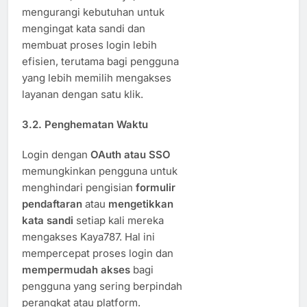
mengurangi kebutuhan untuk
mengingat kata sandi dan
membuat proses login lebih
efisien, terutama bagi pengguna
yang lebih memilih mengakses
layanan dengan satu klik.
3.2. Penghematan Waktu
Login dengan
OAuth atau SSO
memungkinkan pengguna untuk
menghindari pengisian
formulir
pendaftaran
atau
mengetikkan
kata sandi
setiap kali mereka
mengakses Kaya787. Hal ini
mempercepat proses login dan
mempermudah akses
bagi
pengguna yang sering berpindah
perangkat atau platform.