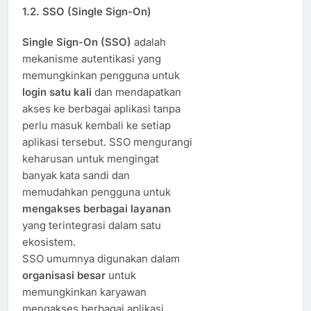
1.2. SSO (Single Sign-On)
Single Sign-On (SSO)
adalah
mekanisme autentikasi yang
memungkinkan pengguna untuk
login satu kali
dan mendapatkan
akses ke berbagai aplikasi tanpa
perlu masuk kembali ke setiap
aplikasi tersebut. SSO mengurangi
keharusan untuk mengingat
banyak kata sandi dan
memudahkan pengguna untuk
mengakses berbagai layanan
yang terintegrasi dalam satu
ekosistem.
SSO umumnya digunakan dalam
organisasi besar
untuk
memungkinkan karyawan
mengakses berbagai aplikasi