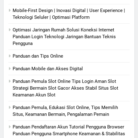
Mobile-First Design | Inovasi Digital | User Experience |
Teknologi Seluler | Optimasi Platform
Optimasi Jaringan Rumah Solusi Koneksi Internet
Panduan Login Teknologi Jaringan Bantuan Teknis
Pengguna
Panduan dan Tips Online
Panduan Mobile dan Akses Digital
Panduan Pemula Slot Online Tips Login Aman Slot
Strategi Bermain Slot Gacor Akses Stabil Situs Slot
Keamanan Akun Slot
Panduan Pemula, Edukasi Slot Online, Tips Memilih
Situs, Keamanan Bermain, Pengalaman Pemain
Panduan Pendaftaran Akun Tutorial Pengguna Browser
Panduan Pengguna Smartphone Keamanan & Stabilitas