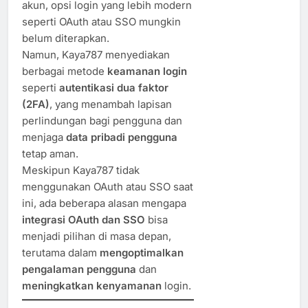
akun, opsi login yang lebih modern
seperti OAuth atau SSO mungkin
belum diterapkan.
Namun, Kaya787 menyediakan
berbagai metode
keamanan login
seperti
autentikasi dua faktor
(2FA)
, yang menambah lapisan
perlindungan bagi pengguna dan
menjaga
data pribadi pengguna
tetap aman.
Meskipun Kaya787 tidak
menggunakan OAuth atau SSO saat
ini, ada beberapa alasan mengapa
integrasi OAuth dan SSO
bisa
menjadi pilihan di masa depan,
terutama dalam
mengoptimalkan
pengalaman pengguna
dan
meningkatkan kenyamanan
login.