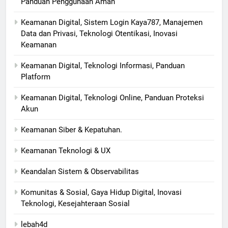
Panduan Penggunaan Aman
Keamanan Digital, Sistem Login Kaya787, Manajemen
Data dan Privasi, Teknologi Otentikasi, Inovasi
Keamanan
Keamanan Digital, Teknologi Informasi, Panduan
Platform
Keamanan Digital, Teknologi Online, Panduan Proteksi
Akun
Keamanan Siber & Kepatuhan.
Keamanan Teknologi & UX
Keandalan Sistem & Observabilitas
Komunitas & Sosial, Gaya Hidup Digital, Inovasi
Teknologi, Kesejahteraan Sosial
lebah4d