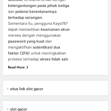
ketergantungan pada pihak ketiga
dan
potensi kerentanannya
terhadap serangan
.
Sementara itu, pengguna Kaya787
dapat memastikan
keamanan akun
mereka dengan menggunakan
password yang kuat
dan
mengaktifkan
autentikasi dua
faktor (2FA)
untuk meningkatkan
proteksi terhadap
akses tidak sah
.
Read More
situs link slot gacor
slot gacor