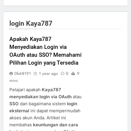
login Kaya787
Apakah Kaya787
Menyediakan Login via
OAuth atau SSO? Memahami
Pilihan Login yang Tersedia
0b68191
1 year ago
0
9
mins
Pelajari apakah
Kaya787
menyediakan login via OAuth
atau
SSO
dan bagaimana sistem
login
eksternal
ini dapat mempermudah
akses akun Anda. Artikel ini
membahas
keuntungan dan cara