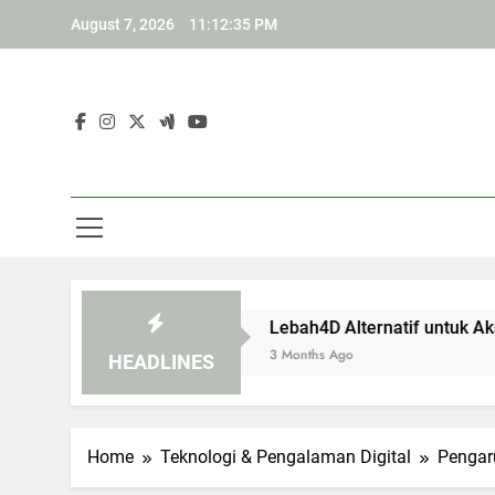
Skip
August 7, 2026
11:12:36 PM
to
content
Till
Nikmati Fe
ndroid dan iOS
Lebah4D Alternatif untuk Akses Online
3 Months Ago
HEADLINES
Home
Teknologi & Pengalaman Digital
Pengar