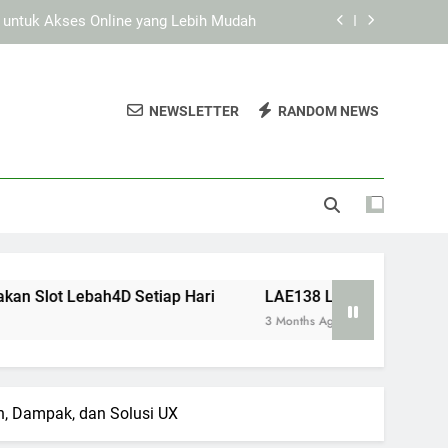
f untuk Akses Online yang Lebih Mudah
enggunakan Slot Lebah4D Setiap Hari
 dan Peran Keamanan Browser Modern
NEWSLETTER
RANDOM NEWS
ot Lebah4D Lewat HP Android dan iOS
ya Yang Penuh Dengan Hiburan Dan Kreativitas.
f untuk Akses Online yang Lebih Mudah
enggunakan Slot Lebah4D Setiap Hari
 dan Peran Keamanan Browser Modern
ah4D Setiap Hari
LAE138 Login dan Peran Keamanan 
3 Months Ago
n, Dampak, dan Solusi UX