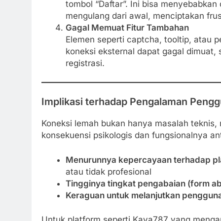
tombol “Daftar”. Ini bisa menyebabkan 
mengulang dari awal, menciptakan frust
Gagal Memuat Fitur Tambahan
Elemen seperti captcha, tooltip, atau
koneksi eksternal dapat gagal dimuat,
registrasi.
Implikasi terhadap Pengalaman Peng
Koneksi lemah bukan hanya masalah teknis,
konsekuensi psikologis dan fungsionalnya ant
Menurunnya kepercayaan terhadap pl
atau tidak profesional
Tingginya tingkat pengabaian (form 
Keraguan untuk melanjutkan penggun
Untuk platform seperti Kaya787 yang mengan