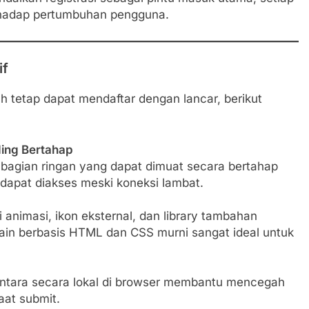
rhadap pertumbuhan pengguna.
if
 tetap dapat mendaftar dengan lancar, berikut
ing Bertahap
gian ringan yang dapat dimuat secara bertahap
dapat diakses meski koneksi lambat.
 animasi, ikon eksternal, dan library tambahan
ain berbasis HTML dan CSS murni sangat ideal untuk
tara secara lokal di browser membantu mencegah
aat submit.