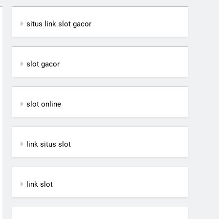
situs link slot gacor
slot gacor
slot online
link situs slot
link slot