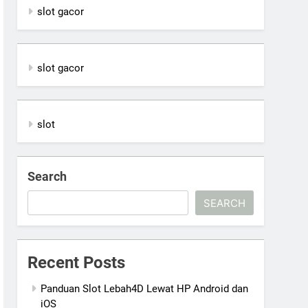
slot gacor
slot gacor
slot
Search
SEARCH
Recent Posts
Panduan Slot Lebah4D Lewat HP Android dan
iOS