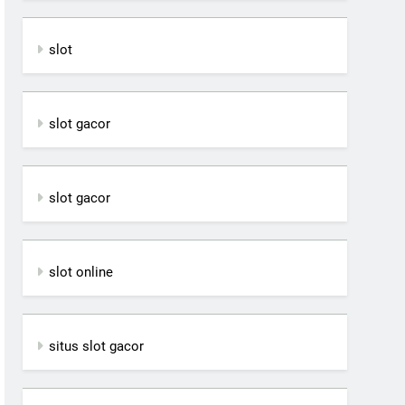
slot
slot gacor
slot gacor
slot online
situs slot gacor