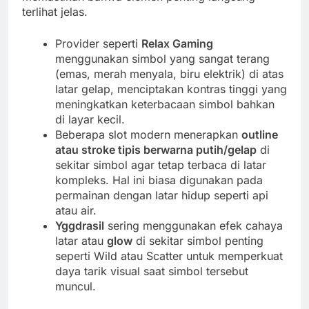
terlihat jelas.
Provider seperti
Relax Gaming
menggunakan simbol yang sangat terang
(emas, merah menyala, biru elektrik) di atas
latar gelap, menciptakan kontras tinggi yang
meningkatkan keterbacaan simbol bahkan
di layar kecil.
Beberapa slot modern menerapkan
outline
atau stroke tipis berwarna putih/gelap
di
sekitar simbol agar tetap terbaca di latar
kompleks. Hal ini biasa digunakan pada
permainan dengan latar hidup seperti api
atau air.
Yggdrasil
sering menggunakan efek cahaya
latar atau
glow
di sekitar simbol penting
seperti Wild atau Scatter untuk memperkuat
daya tarik visual saat simbol tersebut
muncul.