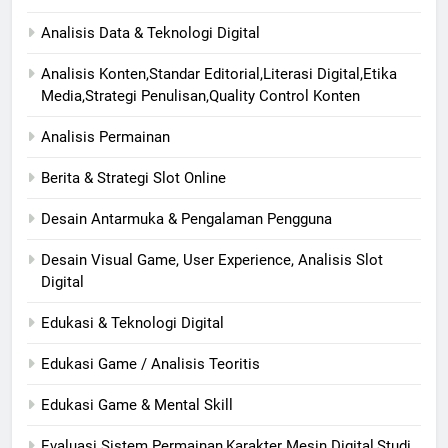
Analisis Data & Teknologi Digital
Analisis Konten,Standar Editorial,Literasi Digital,Etika
Media,Strategi Penulisan,Quality Control Konten
Analisis Permainan
Berita & Strategi Slot Online
Desain Antarmuka & Pengalaman Pengguna
Desain Visual Game, User Experience, Analisis Slot
Digital
Edukasi & Teknologi Digital
Edukasi Game / Analisis Teoritis
Edukasi Game & Mental Skill
Evaluasi Sistem Permainan,Karakter Mesin Digital,Studi