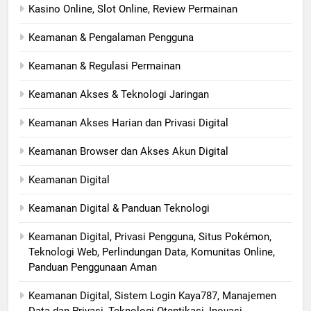
Kasino Online, Slot Online, Review Permainan
Keamanan & Pengalaman Pengguna
Keamanan & Regulasi Permainan
Keamanan Akses & Teknologi Jaringan
Keamanan Akses Harian dan Privasi Digital
Keamanan Browser dan Akses Akun Digital
Keamanan Digital
Keamanan Digital & Panduan Teknologi
Keamanan Digital, Privasi Pengguna, Situs Pokémon,
Teknologi Web, Perlindungan Data, Komunitas Online,
Panduan Penggunaan Aman
Keamanan Digital, Sistem Login Kaya787, Manajemen
Data dan Privasi, Teknologi Otentikasi, Inovasi