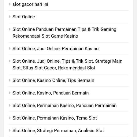
slot gacor hari ini
Slot Online
Slot Online Panduan Permainan Tips & Trik Gaming
Rekomendasi Slot Game Kasino
Slot Online, Judi Online, Permainan Kasino
Slot Online, Judi Online, Tips & Trik Slot, Strategi Main
Slot, Situs Slot Gacor, Rekomendasi Slot
Slot Online, Kasino Online, Tips Bermain
Slot Online, Kasino, Panduan Bermain
Slot Online, Permainan Kasino, Panduan Permainan
Slot Online, Permainan Kasino, Tema Slot
Slot Online, Strategi Permainan, Analisis Slot