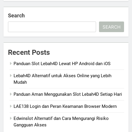
Search
SEARCH
Recent Posts
Panduan Slot Lebah4D Lewat HP Android dan iOS
Lebah4D Alternatif untuk Akses Online yang Lebih
Mudah
Panduan Aman Menggunakan Slot Lebah4D Setiap Hari
LAE138 Login dan Peran Keamanan Browser Modern
Edwinslot Alternatif dan Cara Mengurangi Risiko
Gangguan Akses