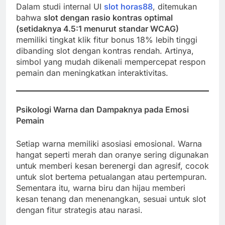
Dalam studi internal UI
slot horas88
, ditemukan
bahwa
slot dengan rasio kontras optimal
(setidaknya 4.5:1 menurut standar WCAG)
memiliki tingkat klik fitur bonus 18% lebih tinggi
dibanding slot dengan kontras rendah. Artinya,
simbol yang mudah dikenali mempercepat respon
pemain dan meningkatkan interaktivitas.
Psikologi Warna dan Dampaknya pada Emosi
Pemain
Setiap warna memiliki asosiasi emosional. Warna
hangat seperti merah dan oranye sering digunakan
untuk memberi kesan berenergi dan agresif, cocok
untuk slot bertema petualangan atau pertempuran.
Sementara itu, warna biru dan hijau memberi
kesan tenang dan menenangkan, sesuai untuk slot
dengan fitur strategis atau narasi.