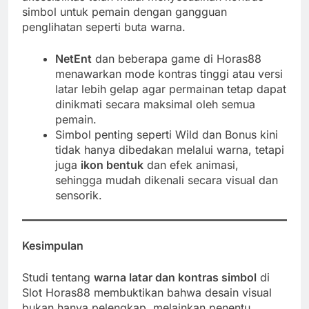
simbol untuk pemain dengan gangguan
penglihatan seperti buta warna.
NetEnt
dan beberapa game di Horas88
menawarkan mode kontras tinggi atau versi
latar lebih gelap agar permainan tetap dapat
dinikmati secara maksimal oleh semua
pemain.
Simbol penting seperti Wild dan Bonus kini
tidak hanya dibedakan melalui warna, tetapi
juga
ikon bentuk
dan efek animasi,
sehingga mudah dikenali secara visual dan
sensorik.
Kesimpulan
Studi tentang
warna latar dan kontras simbol
di
Slot Horas88 membuktikan bahwa desain visual
bukan hanya pelengkap, melainkan penentu