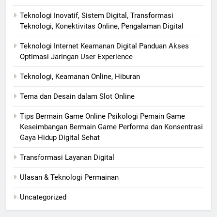
Teknologi Inovatif, Sistem Digital, Transformasi
Teknologi, Konektivitas Online, Pengalaman Digital
Teknologi Internet Keamanan Digital Panduan Akses
Optimasi Jaringan User Experience
Teknologi, Keamanan Online, Hiburan
Tema dan Desain dalam Slot Online
Tips Bermain Game Online Psikologi Pemain Game
Keseimbangan Bermain Game Performa dan Konsentrasi
Gaya Hidup Digital Sehat
Transformasi Layanan Digital
Ulasan & Teknologi Permainan
Uncategorized