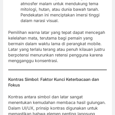
atmosfer malam untuk mendukung tema
mitologi, hutan, atau dunia bawah tanah.
Pendekatan ini menciptakan imersi tinggi
dalam narasi visual.
Pemilihan warna latar yang tepat dapat mencegah
kelelahan mata, terutama bagi pemain yang
bermain dalam waktu lama di perangkat mobile.
Latar yang terlalu terang atau penuh kilauan justru
berpotensi menurunkan retensi pengguna karena
mengganggu konsentrasi.
Kontras Simbol: Faktor Kunci Keterbacaan dan
Fokus
Kontras antara simbol dan latar sangat
menentukan kemudahan membaca hasil gulungan.
Dalam UI/UX, prinsip kontras digunakan untuk
memastikan bahwa elemen penting langsung