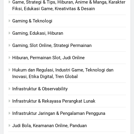
Game, Strategi & Tips, Hiburan, Anime & Manga, Karakter
Fiksi, Edukasi Game, Kreativitas & Desain
Gaming & Teknologi
Gaming, Edukasi, Hiburan
Gaming, Slot Online, Strategi Permainan
Hiburan, Permainan Slot, Judi Online
Hukum dan Regulasi, Industri Game, Teknologi dan
Inovasi, Etika Digital, Tren Global
Infrastruktur & Observability
Infrastruktur & Rekayasa Perangkat Lunak
Infrastruktur Jaringan & Pengalaman Pengguna
Judi Bola, Keamanan Online, Panduan