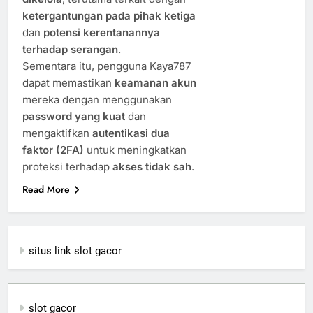
ketergantungan pada pihak ketiga
dan
potensi kerentanannya
terhadap serangan
.
Sementara itu, pengguna Kaya787
dapat memastikan
keamanan akun
mereka dengan menggunakan
password yang kuat
dan
mengaktifkan
autentikasi dua
faktor (2FA)
untuk meningkatkan
proteksi terhadap
akses tidak sah
.
Read More
situs link slot gacor
slot gacor