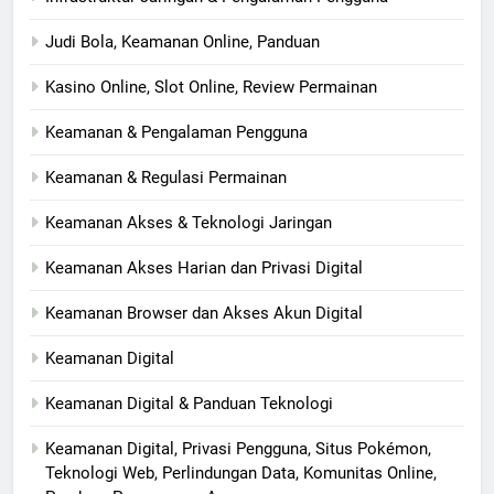
Judi Bola, Keamanan Online, Panduan
Kasino Online, Slot Online, Review Permainan
Keamanan & Pengalaman Pengguna
Keamanan & Regulasi Permainan
Keamanan Akses & Teknologi Jaringan
Keamanan Akses Harian dan Privasi Digital
Keamanan Browser dan Akses Akun Digital
Keamanan Digital
Keamanan Digital & Panduan Teknologi
Keamanan Digital, Privasi Pengguna, Situs Pokémon,
Teknologi Web, Perlindungan Data, Komunitas Online,