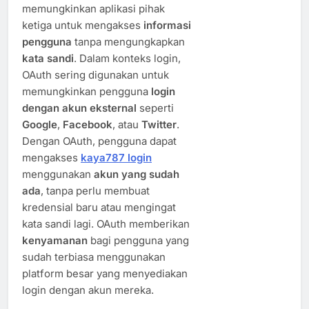
memungkinkan aplikasi pihak
ketiga untuk mengakses
informasi
pengguna
tanpa mengungkapkan
kata sandi
. Dalam konteks login,
OAuth sering digunakan untuk
memungkinkan pengguna
login
dengan akun eksternal
seperti
Google
,
Facebook
, atau
Twitter
.
Dengan OAuth, pengguna dapat
mengakses
kaya787 login
menggunakan
akun yang sudah
ada
, tanpa perlu membuat
kredensial baru atau mengingat
kata sandi lagi. OAuth memberikan
kenyamanan
bagi pengguna yang
sudah terbiasa menggunakan
platform besar yang menyediakan
login dengan akun mereka.