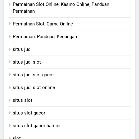
Permainan Slot Online, Kasino Online, Panduan
Permainan
Permainan Slot, Game Online
Permainan, Panduan, Keuangan
situs judi
situs judi slot
situs judi slot gacor
situs judi slot online
situs slot
situs slot gacor
situs slot gacor hari ini
slot