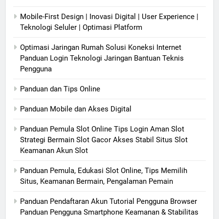
Mobile-First Design | Inovasi Digital | User Experience |
Teknologi Seluler | Optimasi Platform
Optimasi Jaringan Rumah Solusi Koneksi Internet
Panduan Login Teknologi Jaringan Bantuan Teknis
Pengguna
Panduan dan Tips Online
Panduan Mobile dan Akses Digital
Panduan Pemula Slot Online Tips Login Aman Slot
Strategi Bermain Slot Gacor Akses Stabil Situs Slot
Keamanan Akun Slot
Panduan Pemula, Edukasi Slot Online, Tips Memilih
Situs, Keamanan Bermain, Pengalaman Pemain
Panduan Pendaftaran Akun Tutorial Pengguna Browser
Panduan Pengguna Smartphone Keamanan & Stabilitas