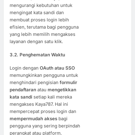
mengurangi kebutuhan untuk
mengingat kata sandi dan
membuat proses login lebih
efisien, terutama bagi pengguna
yang lebih memilih mengakses
layanan dengan satu klik.
3.2. Penghematan Waktu
Login dengan
OAuth atau SSO
memungkinkan pengguna untuk
menghindari pengisian
formulir
pendaftaran
atau
mengetikkan
kata sandi
setiap kali mereka
mengakses Kaya787. Hal ini
mempercepat proses login dan
mempermudah akses
bagi
pengguna yang sering berpindah
perangkat atau platform.