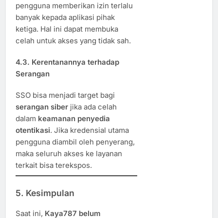
pengguna memberikan izin terlalu
banyak kepada aplikasi pihak
ketiga. Hal ini dapat membuka
celah untuk akses yang tidak sah.
4.3. Kerentanannya terhadap
Serangan
SSO bisa menjadi target bagi
serangan siber
jika ada celah
dalam
keamanan penyedia
otentikasi
. Jika kredensial utama
pengguna diambil oleh penyerang,
maka seluruh akses ke layanan
terkait bisa terekspos.
5.
Kesimpulan
Saat ini,
Kaya787 belum