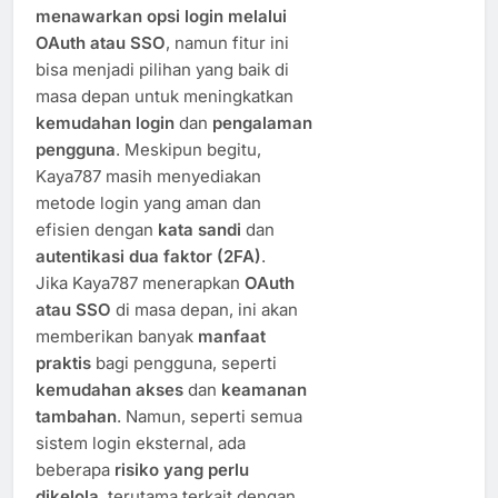
menawarkan opsi login melalui
OAuth atau SSO
, namun fitur ini
bisa menjadi pilihan yang baik di
masa depan untuk meningkatkan
kemudahan login
dan
pengalaman
pengguna
. Meskipun begitu,
Kaya787 masih menyediakan
metode login yang aman dan
efisien dengan
kata sandi
dan
autentikasi dua faktor (2FA)
.
Jika Kaya787 menerapkan
OAuth
atau SSO
di masa depan, ini akan
memberikan banyak
manfaat
praktis
bagi pengguna, seperti
kemudahan akses
dan
keamanan
tambahan
. Namun, seperti semua
sistem login eksternal, ada
beberapa
risiko yang perlu
dikelola
, terutama terkait dengan