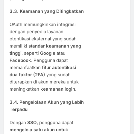
3.3. Keamanan yang Ditingkatkan
OAuth memungkinkan integrasi
dengan penyedia layanan
otentikasi eksternal yang sudah
memiliki
standar keamanan yang
tinggi
, seperti
Google
atau
Facebook
. Pengguna dapat
memanfaatkan
fitur autentikasi
dua faktor (2FA)
yang sudah
diterapkan di akun mereka untuk
meningkatkan
keamanan login
.
3.4. Pengelolaan Akun yang Lebih
Terpadu
Dengan
SSO
, pengguna dapat
mengelola satu akun untuk