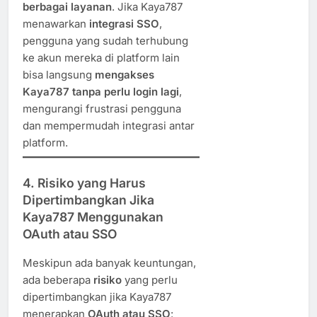
berbagai layanan
. Jika Kaya787
menawarkan
integrasi SSO
,
pengguna yang sudah terhubung
ke akun mereka di platform lain
bisa langsung
mengakses
Kaya787 tanpa perlu login lagi
,
mengurangi frustrasi pengguna
dan mempermudah integrasi antar
platform.
4.
Risiko yang Harus
Dipertimbangkan Jika
Kaya787 Menggunakan
OAuth atau SSO
Meskipun ada banyak keuntungan,
ada beberapa
risiko
yang perlu
dipertimbangkan jika Kaya787
menerapkan
OAuth atau SSO
: