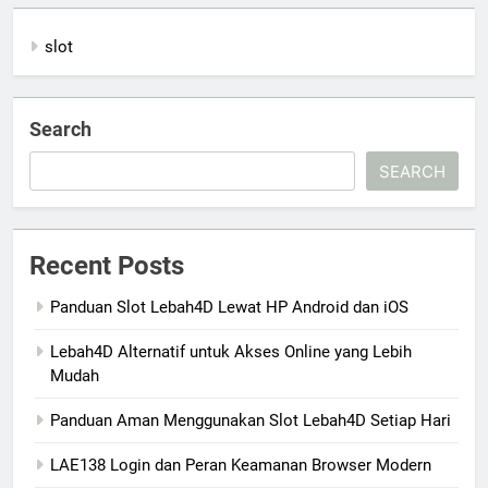
slot
Search
SEARCH
Recent Posts
Panduan Slot Lebah4D Lewat HP Android dan iOS
Lebah4D Alternatif untuk Akses Online yang Lebih
Mudah
Panduan Aman Menggunakan Slot Lebah4D Setiap Hari
LAE138 Login dan Peran Keamanan Browser Modern